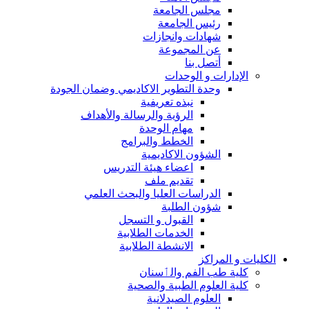
مجلس الجامعة
رئيس الجامعة
شهادات وانجازات
عن المجموعة
أتصل بنا
الإدارات و الوحدات
وحدة التطوير الاكاديمي وضمان الجودة
نبذه تعريفية
الرؤية والرسالة والأهداف
مهام الوحدة
الخطط والبرامج
الشؤون الاكاديمية
اعضاء هيئة التدريس
تقديم ملف
الدراسات العليا والبحث العلمي
شؤون الطلبة
القبول و التسجل
الخدمات الطلابية
الانشطة الطلابية
الكليات و المراكز
كلية طب الفم والٲسنان
كلية العلوم الطبية والصحية
العلوم الصيدلانية