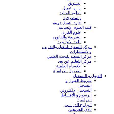
التسويق
اداره اعمال
العلوم المالية
والمصرفية
اداره اعمال دولية
كلية العلوم الإنسانية
علوم القرآن
الشريعة والقانون
اللغة الإنجليزية
مركز السعيد للتأهيل والتدريب
والاستشارات
مركز السعيد للبحث العلمي
مركز التعليم عن بعد
الأقسام العلمية
الفصول الدراسية
القبول و التسجيل
شروط القبول و
التسجيل
التسجيل الإلكتروني
الرسوم و الأقساط
الدراسية
البرامج الدراسية
نادي الخريجين