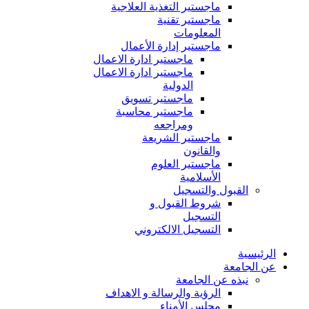
ماجستير التغذية العلاجية
ماجستير تقنية
المعلومات
ماجستير إدارة الأعمال
ماجستير ادارة الاعمال
ماجستير ادارة الاعمال
الدولية
ماجستير تسويق
ماجستير محاسبة
ومراجعه
ماجستير الشريعة
والقانون
ماجستير العلوم
الأسلامية
القبول والتسجيل
شروط القبول و
التسجيل
التسجيل الالكتروني
الرئيسية
عن الجامعة
نبذه عن الجامعة
الرؤية والرسالة و الاهداف
مجلس الأمناء