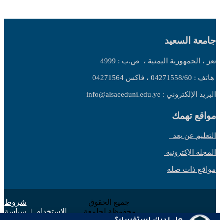
جامعة السعيد
تعز ، الجمهورية اليمنية ،
ص.ب : 4999
هاتف : 04271558/60 ، فاكس 04271564
البريد الإلكتروني : info@alsaeeduni.edu.ye
مواقع تهمك
التعليم عن بعد
المجلة الإكترونية
مواقع ذات صله
جميع الحقوق
شروط
محفوظة لجامعة
الاستخدام
|
سياسة