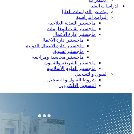
الابتكارات
الدراسات العليا
نبذه عن الدراسات العليا
البرامج الدراسية
ماجستير التغذية العلاجية
ماجستير تقنية المعلومات
ماجستير إدارة الأعمال
ماجستير ادارة الاعمال
ماجستير ادارة الاعمال الدولية
ماجستير تسويق
ماجستير محاسبة ومراجعه
ماجستير الشريعة والقانون
ماجستير العلوم الأسلامية
القبول والتسجيل
شروط القبول و التسجيل
التسجيل الالكتروني