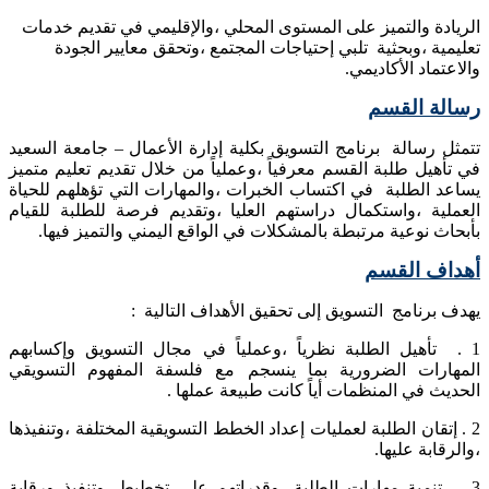
الريادة والتميز على المستوى المحلي ،والإقليمي في تقديم خدمات
تعليمية ،وبحثية تلبي إحتياجات المجتمع ،وتحقق معايير الجودة
والاعتماد الأكاديمي.
رسالة القسم
تتمثل رسالة برنامج التسويق بكلية إدارة الأعمال – جامعة السعيد
في تأهيل طلبة القسم معرفياً ،وعملياً من خلال تقديم تعليم متميز
يساعد الطلبة في اكتساب الخبرات ،والمهارات التي تؤهلهم للحياة
العملية ،واستكمال دراستهم العليا ،وتقديم فرصة للطلبة للقيام
بأبحاث نوعية مرتبطة بالمشكلات في الواقع اليمني والتميز فيها.
أهداف القسم
يهدف برنامج التسويق إلى تحقيق الأهداف التالية :
1 . تأهيل الطلبة نظرياً ،وعملياً في مجال التسويق وإكسابهم
المهارات الضرورية بما ينسجم مع فلسفة المفهوم التسويقي
الحديث في المنظمات أياً كانت طبيعة عملها .
2 . إتقان الطلبة لعمليات إعداد الخطط التسويقية المختلفة ،وتنفيذها
،والرقابة عليها.
3 . تنمية مهارات الطلبة ،وقدراتهم على تخطيط ،وتنفيذ ورقابة