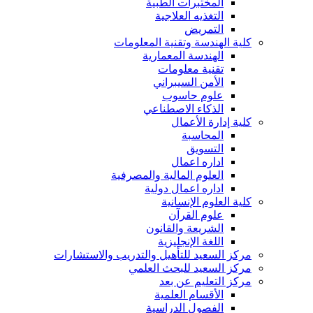
المختبرات الطبية
التغذيه العلاجية
التمريض
كلية الهندسة وتقنية المعلومات
الهندسة المعمارية
تقنية معلومات
الأمن السيبراني
علوم حاسوب
الذكاء الاصطناعي
كلية إدارة الأعمال
المحاسبة
التسويق
اداره اعمال
العلوم المالية والمصرفية
اداره اعمال دولية
كلية العلوم الإنسانية
علوم القرآن
الشريعة والقانون
اللغة الإنجليزية
مركز السعيد للتأهيل والتدريب والاستشارات
مركز السعيد للبحث العلمي
مركز التعليم عن بعد
الأقسام العلمية
الفصول الدراسية