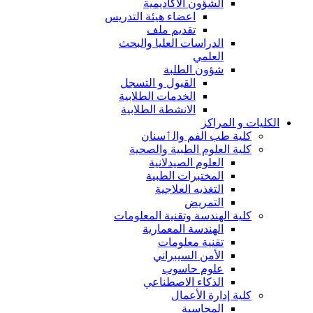
الشؤون الاكاديمية
اعضاء هيئة التدريس
تقديم ملف
الدراسات العليا والبحث
العلمي
شؤون الطلبة
القبول و التسجل
الخدمات الطلابية
الانشطة الطلابية
الكليات و المراكز
كلية طب الفم والٲسنان
كلية العلوم الطبية والصحية
العلوم الصيدلانية
المختبرات الطبية
التغذيه العلاجية
التمريض
كلية الهندسة وتقنية المعلومات
الهندسة المعمارية
تقنية معلومات
الأمن السيبراني
علوم حاسوب
الذكاء الاصطناعي
كلية إدارة الأعمال
المحاسبة