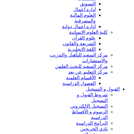
التسويق
اداره اعمال
العلوم المالية
والمصرفية
اداره اعمال دولية
كلية العلوم الإنسانية
علوم القرآن
الشريعة والقانون
اللغة الإنجليزية
مركز السعيد للتأهيل والتدريب
والاستشارات
مركز السعيد للبحث العلمي
مركز التعليم عن بعد
الأقسام العلمية
الفصول الدراسية
القبول و التسجيل
شروط القبول و
التسجيل
التسجيل الإلكتروني
الرسوم و الأقساط
الدراسية
البرامج الدراسية
نادي الخريجين