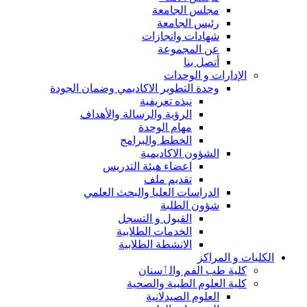
مجلس الجامعة
رئيس الجامعة
شهادات وانجازات
عن المجموعة
أتصل بنا
الإدارات و الوحدات
وحدة التطوير الاكاديمي وضمان الجودة
نبذه تعريفية
الرؤية والرسالة والأهداف
مهام الوحدة
الخطط والبرامج
الشؤون الاكاديمية
اعضاء هيئة التدريس
تقديم ملف
الدراسات العليا والبحث العلمي
شؤون الطلبة
القبول و التسجل
الخدمات الطلابية
الانشطة الطلابية
الكليات و المراكز
كلية طب الفم والٲسنان
كلية العلوم الطبية والصحية
العلوم الصيدلانية