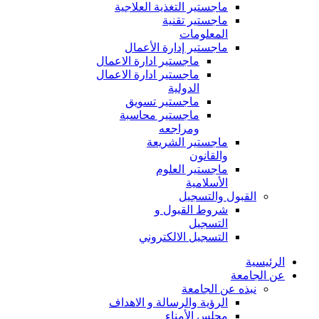
ماجستير التغذية العلاجية
ماجستير تقنية
المعلومات
ماجستير إدارة الأعمال
ماجستير ادارة الاعمال
ماجستير ادارة الاعمال
الدولية
ماجستير تسويق
ماجستير محاسبة
ومراجعه
ماجستير الشريعة
والقانون
ماجستير العلوم
الأسلامية
القبول والتسجيل
شروط القبول و
التسجيل
التسجيل الالكتروني
الرئيسية
عن الجامعة
نبذه عن الجامعة
الرؤية والرسالة و الاهداف
مجلس الأمناء