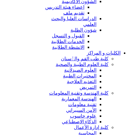
الشؤون الاكاديمية
اعضاء هيئة التدريس
تقديم ملف
الدراسات العليا والبحث
العلمي
شؤون الطلبة
القبول و التسجل
الخدمات الطلابية
الانشطة الطلابية
الكليات و المراكز
كلية طب الفم والٲسنان
كلية العلوم الطبية والصحية
العلوم الصيدلانية
المختبرات الطبية
التغذيه العلاجية
التمريض
كلية الهندسة وتقنية المعلومات
الهندسة المعمارية
تقنية معلومات
الأمن السيبراني
علوم حاسوب
الذكاء الاصطناعي
كلية إدارة الأعمال
المحاسبة