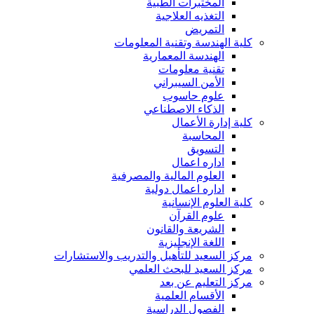
المختبرات الطبية
التغذيه العلاجية
التمريض
كلية الهندسة وتقنية المعلومات
الهندسة المعمارية
تقنية معلومات
الأمن السيبراني
علوم حاسوب
الذكاء الاصطناعي
كلية إدارة الأعمال
المحاسبة
التسويق
اداره اعمال
العلوم المالية والمصرفية
اداره اعمال دولية
كلية العلوم الإنسانية
علوم القرآن
الشريعة والقانون
اللغة الإنجليزية
مركز السعيد للتأهيل والتدريب والاستشارات
مركز السعيد للبحث العلمي
مركز التعليم عن بعد
الأقسام العلمية
الفصول الدراسية