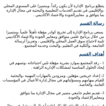
يتطلع برنامج الإدارة لأن يكون رائداً ،ومتميزا على المستوى المحلي
،والإقليمي في تقديم الخدمات التعليمية والبحثية في مجال الإدارة
بما يتوافق و معاييرالجودة والاعتماد الأكاديمي .
رسالة القسم
يسعى برنامج الإدارة إلى تخريج كوادر مؤهلة تأهيلاً علمياً ،ومتميزا
من خلال برنامج علمي متوافق ومعايير الجودة والاعتماد الأكاديمي
تلبية لاحتياج سوق العمل المحلي والإقليمي ، وتعزيزاً لرسالة
الجامعة ،والكلية في التعليم ،والبحث وخدمة المجتمع .
أهداف القسم
1 - رفد المجتمع بموارد بشرية مؤهلة تلبي احتياجاته ،وتسهم في
إيجاد الحلول المناسبة لمشكلات الإدارية الراهنة .
2- إعداد خريجين مؤهلين ،ومزودين بالمهارات المهنية ،والبحثية
للقيام بمهامهم ومسؤلياتهم في مجال إدارة الأعمال في المؤسسات
العامة، والخاصة.
3- تقديم تعليم جامعي متميز في مجال الإدارة بما يتوافق
ومعاييرالإعتماد والجودة
4 - تنمية مهارات الإبداع والابتكار لقادة أعمال المستقبل في مجال