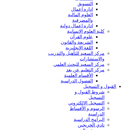
التسويق
اداره اعمال
العلوم المالية
والمصرفية
اداره اعمال دولية
كلية العلوم الإنسانية
علوم القرآن
الشريعة والقانون
اللغة الإنجليزية
مركز السعيد للتأهيل والتدريب
والاستشارات
مركز السعيد للبحث العلمي
مركز التعليم عن بعد
الأقسام العلمية
الفصول الدراسية
القبول و التسجيل
شروط القبول و
التسجيل
التسجيل الإلكتروني
الرسوم و الأقساط
الدراسية
البرامج الدراسية
نادي الخريجين