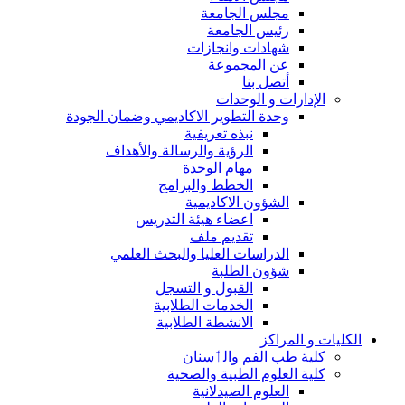
مجلس الجامعة
رئيس الجامعة
شهادات وانجازات
عن المجموعة
أتصل بنا
الإدارات و الوحدات
وحدة التطوير الاكاديمي وضمان الجودة
نبذه تعريفية
الرؤية والرسالة والأهداف
مهام الوحدة
الخطط والبرامج
الشؤون الاكاديمية
اعضاء هيئة التدريس
تقديم ملف
الدراسات العليا والبحث العلمي
شؤون الطلبة
القبول و التسجل
الخدمات الطلابية
الانشطة الطلابية
الكليات و المراكز
كلية طب الفم والٲسنان
كلية العلوم الطبية والصحية
العلوم الصيدلانية