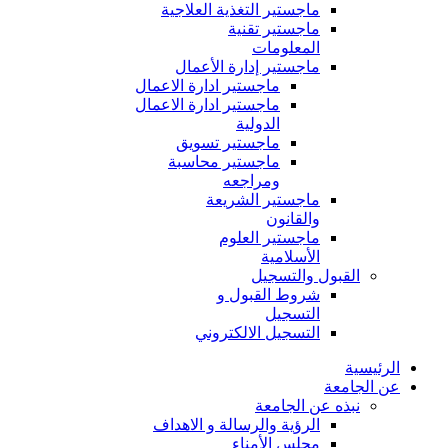
ماجستير التغذية العلاجية
ماجستير تقنية
المعلومات
ماجستير إدارة الأعمال
ماجستير ادارة الاعمال
ماجستير ادارة الاعمال
الدولية
ماجستير تسويق
ماجستير محاسبة
ومراجعه
ماجستير الشريعة
والقانون
ماجستير العلوم
الأسلامية
القبول والتسجيل
شروط القبول و
التسجيل
التسجيل الالكتروني
الرئيسية
عن الجامعة
نبذه عن الجامعة
الرؤية والرسالة و الاهداف
مجلس الأمناء