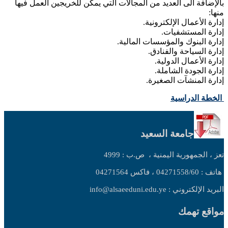
بالإضافة الى العديد من المجالات التي يمكن للخريجين العمل فيها
منها:
إدارة الأعمال الإلكترونية.
إدارة المستشفيات.
إدارة البنوك والمؤسسات المالية.
إدارة السياحة والفنادق.
إدارة الأعمال الدولية.
إدارة الجودة الشاملة.
إدارة المنشآت الصغيرة.
الخطة الدراسية
جامعة السعيد
تعز ، الجمهورية اليمنية ،
ص.ب : 4999
هاتف : 04271558/60 ، فاكس 04271564
البريد الإلكتروني : info@alsaeeduni.edu.ye
مواقع تهمك