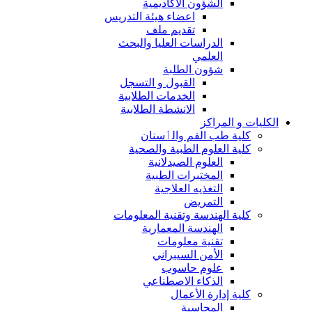
الشؤون الاكاديمية
اعضاء هيئة التدريس
تقديم ملف
الدراسات العليا والبحث
العلمي
شؤون الطلبة
القبول و التسجل
الخدمات الطلابية
الانشطة الطلابية
الكليات و المراكز
كلية طب الفم والٲسنان
كلية العلوم الطبية والصحية
العلوم الصيدلانية
المختبرات الطبية
التغذيه العلاجية
التمريض
كلية الهندسة وتقنية المعلومات
الهندسة المعمارية
تقنية معلومات
الأمن السيبراني
علوم حاسوب
الذكاء الاصطناعي
كلية إدارة الأعمال
المحاسبة