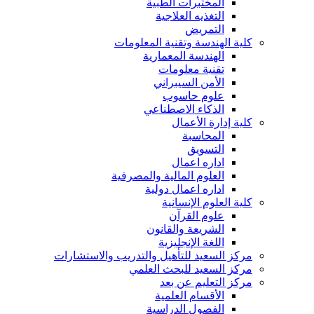
المختبرات الطبية
التغذيه العلاجية
التمريض
كلية الهندسة وتقنية المعلومات
الهندسة المعمارية
تقنية معلومات
الأمن السيبراني
علوم حاسوب
الذكاء الاصطناعي
كلية إدارة الأعمال
المحاسبة
التسويق
اداره اعمال
العلوم المالية والمصرفية
اداره اعمال دولية
كلية العلوم الإنسانية
علوم القرآن
الشريعة والقانون
اللغة الإنجليزية
مركز السعيد للتأهيل والتدريب والاستشارات
مركز السعيد للبحث العلمي
مركز التعليم عن بعد
الأقسام العلمية
الفصول الدراسية