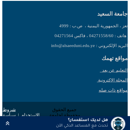
جامعة السعيد
تعز ، الجمهورية اليمنية ،
ص.ب : 4999
هاتف : 04271558/60 ، فاكس 04271564
البريد الإلكتروني : info@alsaeeduni.edu.ye
مواقع تهمك
التعليم عن بعد
المجلة الإكترونية
مواقع ذات صله
جميع الحقوق
شروط
محفوظة لجامعة
الاستخدام
|
سياسة
السعيد 2025 ©
الخصوصية
هل لديك استفسار؟
تحدث مع المساعد الذكي الآن