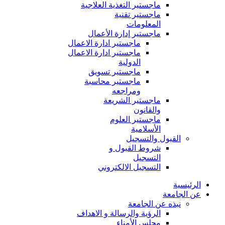
ماجستير التغذية العلاجية
ماجستير تقنية
المعلومات
ماجستير إدارة الأعمال
ماجستير ادارة الاعمال
ماجستير ادارة الاعمال
الدولية
ماجستير تسويق
ماجستير محاسبة
ومراجعه
ماجستير الشريعة
والقانون
ماجستير العلوم
الأسلامية
القبول والتسجيل
شروط القبول و
التسجيل
التسجيل الالكتروني
الرئيسية
عن الجامعة
نبذه عن الجامعة
الرؤية والرسالة و الاهداف
مجلس الأمناء