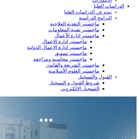
الابتكارات
الدراسات العليا
نبذه عن الدراسات العليا
البرامج الدراسية
ماجستير التغذية العلاجية
ماجستير تقنية المعلومات
ماجستير إدارة الأعمال
ماجستير ادارة الاعمال
ماجستير ادارة الاعمال الدولية
ماجستير تسويق
ماجستير محاسبة ومراجعه
ماجستير الشريعة والقانون
ماجستير العلوم الأسلامية
القبول والتسجيل
شروط القبول و التسجيل
التسجيل الالكتروني