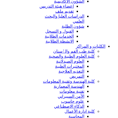
الشؤون الاكاديمية
اعضاء هيئة التدريس
تقديم ملف
الدراسات العليا والبحث
العلمي
شؤون الطلبة
القبول و التسجل
الخدمات الطلابية
الانشطة الطلابية
الكليات و المراكز
كلية طب الفم والٲسنان
كلية العلوم الطبية والصحية
العلوم الصيدلانية
المختبرات الطبية
التغذيه العلاجية
التمريض
كلية الهندسة وتقنية المعلومات
الهندسة المعمارية
تقنية معلومات
الأمن السيبراني
علوم حاسوب
الذكاء الاصطناعي
كلية إدارة الأعمال
المحاسبة