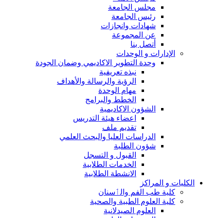
مجلس الجامعة
رئيس الجامعة
شهادات وانجازات
عن المجموعة
أتصل بنا
الإدارات و الوحدات
وحدة التطوير الاكاديمي وضمان الجودة
نبذه تعريفية
الرؤية والرسالة والأهداف
مهام الوحدة
الخطط والبرامج
الشؤون الاكاديمية
اعضاء هيئة التدريس
تقديم ملف
الدراسات العليا والبحث العلمي
شؤون الطلبة
القبول و التسجل
الخدمات الطلابية
الانشطة الطلابية
الكليات و المراكز
كلية طب الفم والٲسنان
كلية العلوم الطبية والصحية
العلوم الصيدلانية