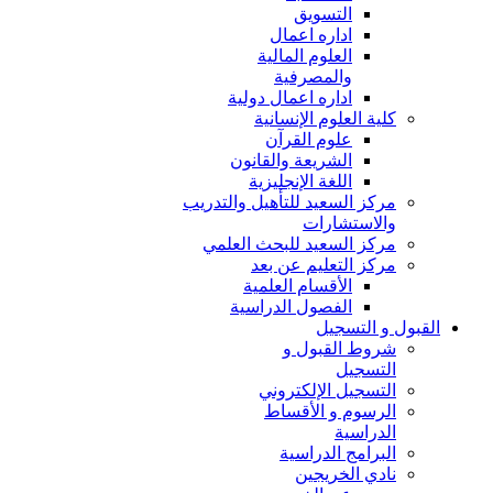
التسويق
اداره اعمال
العلوم المالية
والمصرفية
اداره اعمال دولية
كلية العلوم الإنسانية
علوم القرآن
الشريعة والقانون
اللغة الإنجليزية
مركز السعيد للتأهيل والتدريب
والاستشارات
مركز السعيد للبحث العلمي
مركز التعليم عن بعد
الأقسام العلمية
الفصول الدراسية
القبول و التسجيل
شروط القبول و
التسجيل
التسجيل الإلكتروني
الرسوم و الأقساط
الدراسية
البرامج الدراسية
نادي الخريجين