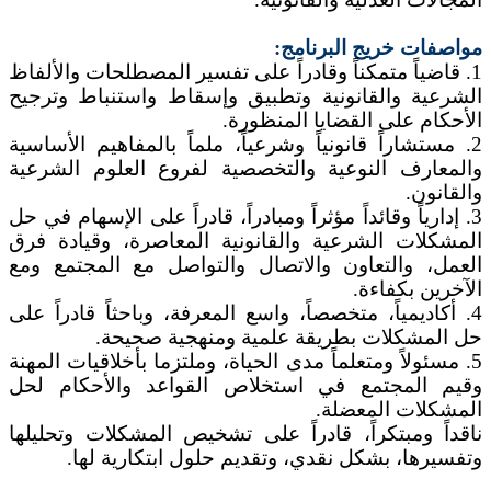
مواصفات خريج البرنامج:
1. قاضياً متمكناً وقادراً على تفسير المصطلحات والألفاظ
الشرعية والقانونية وتطبيق وإسقاط واستنباط وترجيح
الأحكام على القضايا المنظورة.
2. مستشاراً قانونياً وشرعياً، ملماً بالمفاهيم الأساسية
والمعارف النوعية والتخصصية لفروع العلوم الشرعية
والقانون.
3. إدارياً وقائداً مؤثراً ومبادراً، قادراً على الإسهام في حل
المشكلات الشرعية والقانونية المعاصرة، وقيادة فرق
العمل، والتعاون والاتصال والتواصل مع المجتمع ومع
الآخرين بكفاءة.
4. أكاديمياً، متخصصاً، واسع المعرفة، وباحثاً قادراً على
حل المشكلات بطريقة علمية ومنهجية صحيحة.
5. مسئولاً ومتعلماً مدى الحياة، وملتزما بأخلاقيات المهنة
وقيم المجتمع في استخلاص القواعد والأحكام لحل
المشكلات المعضلة.
ناقداً ومبتكراً، قادراً على تشخيص المشكلات وتحليلها
وتفسيرها، بشكل نقدي، وتقديم حلول ابتكارية لها.