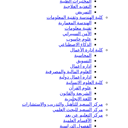
المختبرات الطبية
التغذيه العلاجية
التمريض
كلية الهندسة وتقنية المعلومات
الهندسة المعمارية
تقنية معلومات
الأمن السيبراني
علوم حاسوب
الذكاء الاصطناعي
كلية إدارة الأعمال
المحاسبة
التسويق
اداره اعمال
العلوم المالية والمصرفية
اداره اعمال دولية
كلية العلوم الإنسانية
علوم القرآن
الشريعة والقانون
اللغة الإنجليزية
مركز السعيد للتأهيل والتدريب والاستشارات
مركز السعيد للبحث العلمي
مركز التعليم عن بعد
الأقسام العلمية
الفصول الدراسية