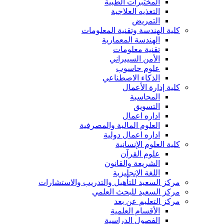
المختبرات الطبية
التغذيه العلاجية
التمريض
كلية الهندسة وتقنية المعلومات
الهندسة المعمارية
تقنية معلومات
الأمن السيبراني
علوم حاسوب
الذكاء الاصطناعي
كلية إدارة الأعمال
المحاسبة
التسويق
اداره اعمال
العلوم المالية والمصرفية
اداره اعمال دولية
كلية العلوم الإنسانية
علوم القرآن
الشريعة والقانون
اللغة الإنجليزية
مركز السعيد للتأهيل والتدريب والاستشارات
مركز السعيد للبحث العلمي
مركز التعليم عن بعد
الأقسام العلمية
الفصول الدراسية