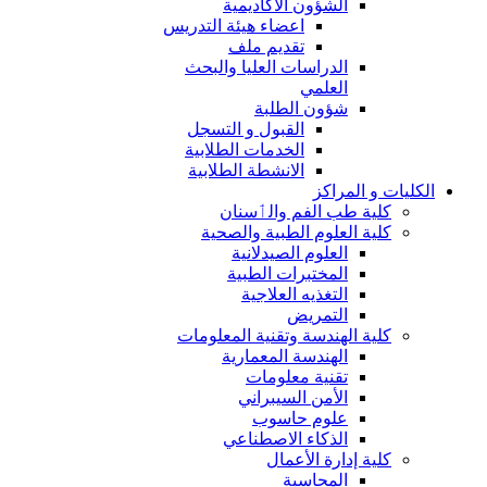
الشؤون الاكاديمية
اعضاء هيئة التدريس
تقديم ملف
الدراسات العليا والبحث
العلمي
شؤون الطلبة
القبول و التسجل
الخدمات الطلابية
الانشطة الطلابية
الكليات و المراكز
كلية طب الفم والٲسنان
كلية العلوم الطبية والصحية
العلوم الصيدلانية
المختبرات الطبية
التغذيه العلاجية
التمريض
كلية الهندسة وتقنية المعلومات
الهندسة المعمارية
تقنية معلومات
الأمن السيبراني
علوم حاسوب
الذكاء الاصطناعي
كلية إدارة الأعمال
المحاسبة