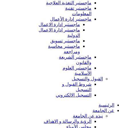
ماجستير التغذية العلاجية
ماجستير تقنية
المعلومات
ماجستير إدارة الأعمال
ماجستير ادارة الاعمال
ماجستير ادارة الاعمال
الدولية
ماجستير تسويق
ماجستير محاسبة
ومراجعه
ماجستير الشريعة
والقانون
ماجستير العلوم
الأسلامية
القبول والتسجيل
شروط القبول و
التسجيل
التسجيل الالكتروني
الرئيسية
عن الجامعة
نبذه عن الجامعة
الرؤية والرسالة و الاهداف
مجلس الأمناء