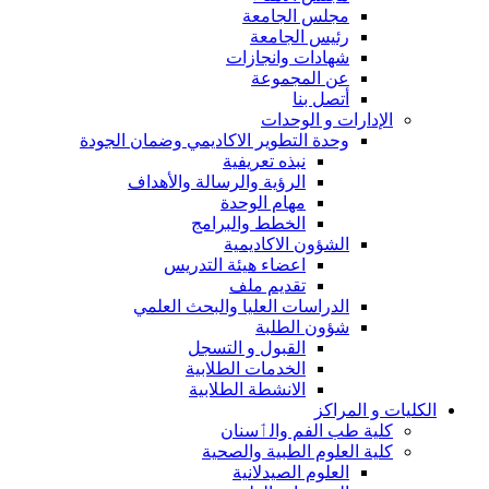
مجلس الجامعة
رئيس الجامعة
شهادات وانجازات
عن المجموعة
أتصل بنا
الإدارات و الوحدات
وحدة التطوير الاكاديمي وضمان الجودة
نبذه تعريفية
الرؤية والرسالة والأهداف
مهام الوحدة
الخطط والبرامج
الشؤون الاكاديمية
اعضاء هيئة التدريس
تقديم ملف
الدراسات العليا والبحث العلمي
شؤون الطلبة
القبول و التسجل
الخدمات الطلابية
الانشطة الطلابية
الكليات و المراكز
كلية طب الفم والٲسنان
كلية العلوم الطبية والصحية
العلوم الصيدلانية