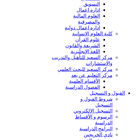
التسويق
اداره اعمال
العلوم المالية
والمصرفية
اداره اعمال دولية
كلية العلوم الإنسانية
علوم القرآن
الشريعة والقانون
اللغة الإنجليزية
مركز السعيد للتأهيل والتدريب
والاستشارات
مركز السعيد للبحث العلمي
مركز التعليم عن بعد
الأقسام العلمية
الفصول الدراسية
القبول و التسجيل
شروط القبول و
التسجيل
التسجيل الإلكتروني
الرسوم و الأقساط
الدراسية
البرامج الدراسية
نادي الخريجين