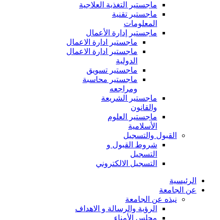
ماجستير التغذية العلاجية
ماجستير تقنية
المعلومات
ماجستير إدارة الأعمال
ماجستير ادارة الاعمال
ماجستير ادارة الاعمال
الدولية
ماجستير تسويق
ماجستير محاسبة
ومراجعه
ماجستير الشريعة
والقانون
ماجستير العلوم
الأسلامية
القبول والتسجيل
شروط القبول و
التسجيل
التسجيل الالكتروني
الرئيسية
عن الجامعة
نبذه عن الجامعة
الرؤية والرسالة و الاهداف
مجلس الأمناء