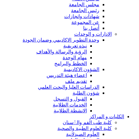
مجلس الجامعة
رئيس الجامعة
شهادات وانجازات
عن المجموعة
أتصل بنا
الإدارات و الوحدات
وحدة التطوير الاكاديمي وضمان الجودة
نبذه تعريفية
الرؤية والرسالة والأهداف
مهام الوحدة
الخطط والبرامج
الشؤون الاكاديمية
اعضاء هيئة التدريس
تقديم ملف
الدراسات العليا والبحث العلمي
شؤون الطلبة
القبول و التسجل
الخدمات الطلابية
الانشطة الطلابية
الكليات و المراكز
كلية طب الفم والٲسنان
كلية العلوم الطبية والصحية
العلوم الصيدلانية