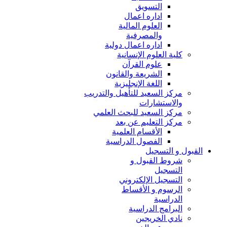
التسويق
اداره اعمال
العلوم المالية
والمصرفية
اداره اعمال دولية
كلية العلوم الإنسانية
علوم القرآن
الشريعة والقانون
اللغة الإنجليزية
مركز السعيد للتأهيل والتدريب
والاستشارات
مركز السعيد للبحث العلمي
مركز التعليم عن بعد
الأقسام العلمية
الفصول الدراسية
القبول و التسجيل
شروط القبول و
التسجيل
التسجيل الإلكتروني
الرسوم و الأقساط
الدراسية
البرامج الدراسية
نادي الخريجين