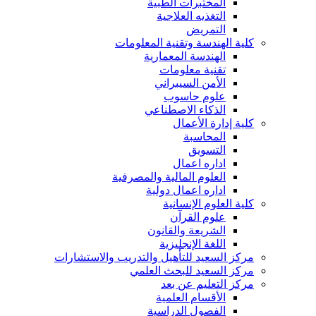
المختبرات الطبية
التغذيه العلاجية
التمريض
كلية الهندسة وتقنية المعلومات
الهندسة المعمارية
تقنية معلومات
الأمن السيبراني
علوم حاسوب
الذكاء الاصطناعي
كلية إدارة الأعمال
المحاسبة
التسويق
اداره اعمال
العلوم المالية والمصرفية
اداره اعمال دولية
كلية العلوم الإنسانية
علوم القرآن
الشريعة والقانون
اللغة الإنجليزية
مركز السعيد للتأهيل والتدريب والاستشارات
مركز السعيد للبحث العلمي
مركز التعليم عن بعد
الأقسام العلمية
الفصول الدراسية