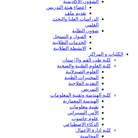
الشؤون الاكاديمية
اعضاء هيئة التدريس
تقديم ملف
الدراسات العليا والبحث
العلمي
شؤون الطلبة
القبول و التسجل
الخدمات الطلابية
الانشطة الطلابية
الكليات و المراكز
كلية طب الفم والٲسنان
كلية العلوم الطبية والصحية
العلوم الصيدلانية
المختبرات الطبية
التغذيه العلاجية
التمريض
كلية الهندسة وتقنية المعلومات
الهندسة المعمارية
تقنية معلومات
الأمن السيبراني
علوم حاسوب
الذكاء الاصطناعي
كلية إدارة الأعمال
المحاسبة