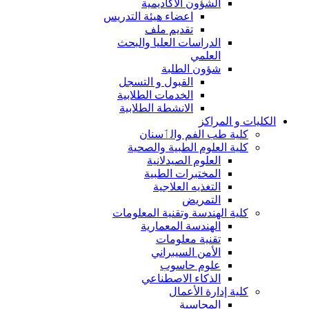
الشؤون الاكاديمية
اعضاء هيئة التدريس
تقديم ملف
الدراسات العليا والبحث
العلمي
شؤون الطلبة
القبول و التسجل
الخدمات الطلابية
الانشطة الطلابية
الكليات و المراكز
كلية طب الفم والٲسنان
كلية العلوم الطبية والصحية
العلوم الصيدلانية
المختبرات الطبية
التغذيه العلاجية
التمريض
كلية الهندسة وتقنية المعلومات
الهندسة المعمارية
تقنية معلومات
الأمن السيبراني
علوم حاسوب
الذكاء الاصطناعي
كلية إدارة الأعمال
المحاسبة