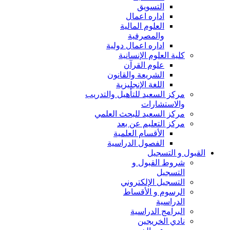
التسويق
اداره اعمال
العلوم المالية
والمصرفية
اداره اعمال دولية
كلية العلوم الإنسانية
علوم القرآن
الشريعة والقانون
اللغة الإنجليزية
مركز السعيد للتأهيل والتدريب
والاستشارات
مركز السعيد للبحث العلمي
مركز التعليم عن بعد
الأقسام العلمية
الفصول الدراسية
القبول و التسجيل
شروط القبول و
التسجيل
التسجيل الإلكتروني
الرسوم و الأقساط
الدراسية
البرامج الدراسية
نادي الخريجين