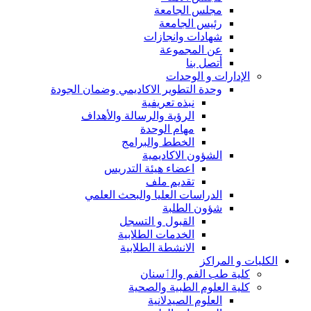
مجلس الجامعة
رئيس الجامعة
شهادات وانجازات
عن المجموعة
أتصل بنا
الإدارات و الوحدات
وحدة التطوير الاكاديمي وضمان الجودة
نبذه تعريفية
الرؤية والرسالة والأهداف
مهام الوحدة
الخطط والبرامج
الشؤون الاكاديمية
اعضاء هيئة التدريس
تقديم ملف
الدراسات العليا والبحث العلمي
شؤون الطلبة
القبول و التسجل
الخدمات الطلابية
الانشطة الطلابية
الكليات و المراكز
كلية طب الفم والٲسنان
كلية العلوم الطبية والصحية
العلوم الصيدلانية