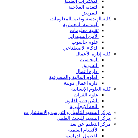
المختبرات الطبية
التغذيه العلاجية
التمريض
كلية الهندسة وتقنية المعلومات
الهندسة المعمارية
تقنية معلومات
الأمن السيبراني
علوم حاسوب
الذكاء الاصطناعي
كلية إدارة الأعمال
المحاسبة
التسويق
اداره اعمال
العلوم المالية والمصرفية
اداره اعمال دولية
كلية العلوم الإنسانية
علوم القرآن
الشريعة والقانون
اللغة الإنجليزية
مركز السعيد للتأهيل والتدريب والاستشارات
مركز السعيد للبحث العلمي
مركز التعليم عن بعد
الأقسام العلمية
الفصول الدراسية