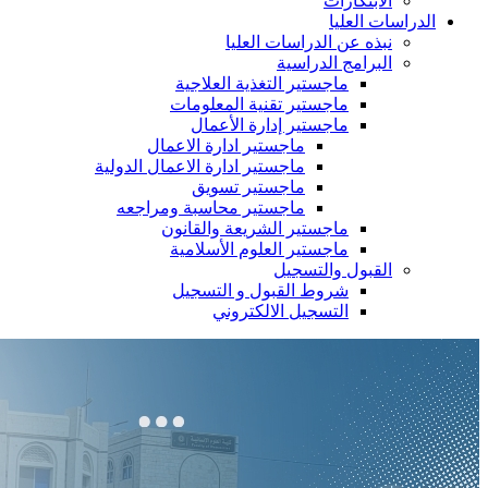
الابتكارات
الدراسات العليا
نبذه عن الدراسات العليا
البرامج الدراسية
ماجستير التغذية العلاجية
ماجستير تقنية المعلومات
ماجستير إدارة الأعمال
ماجستير ادارة الاعمال
ماجستير ادارة الاعمال الدولية
ماجستير تسويق
ماجستير محاسبة ومراجعه
ماجستير الشريعة والقانون
ماجستير العلوم الأسلامية
القبول والتسجيل
شروط القبول و التسجيل
التسجيل الالكتروني