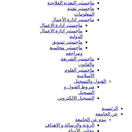
ماجستير التغذية العلاجية
ماجستير تقنية
المعلومات
ماجستير إدارة الأعمال
ماجستير ادارة الاعمال
ماجستير ادارة الاعمال
الدولية
ماجستير تسويق
ماجستير محاسبة
ومراجعه
ماجستير الشريعة
والقانون
ماجستير العلوم
الأسلامية
القبول والتسجيل
شروط القبول و
التسجيل
التسجيل الالكتروني
الرئيسية
عن الجامعة
نبذه عن الجامعة
الرؤية والرسالة و الاهداف
مجلس الأمناء