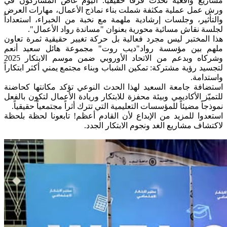
مشاريع واقعية تحدث فرقاً حقيقياً. اليوم غاص المشاركون في
ورش عمل عملية مكثفة شملت بناء نماذج الأعمال، مهارات العرض
والتأثير، وجلسات إرشادية ملهمة مع نخبة من الخبراء، استعداداً
لجلسة نقاش مسائية محورية بعنوان "مساندة رواد الأعمال".
هذا المختبر ليس مجرد فعالية بل حركة تغيير حقيقية ثمرة تعاون
ملهم بين مؤسسة رواد"ديب روت" مجموعة هائل سعيد أنعم
وشركاه وبدعم من الاتحاد الأوروبي ضمن موسم الابتكار 2025
لتجسيد رؤية مشتركة: تمكين الشباب وبناء مجتمع يمني أكثر ابتكاراً
واستدامة.
استضافة جامعة السعيد لهذا الحدث النوعي تؤكد مكانتها كحاضنة
للتميّز الأكاديمي وبيئة محفزة للابتكار وريادة الأعمال لتكون بالفعل
نموذجاً مضيئاً للمؤسسات التعليمية التي تترك أثراً مجتمعياً حقيقياً.
استعدوا للمزيد من الإبداع لأن القادم أعظم! تابعونا لحظة بلحظة
لاكتشاف مشاريع الغد ونجوم الابتكار الجدد.