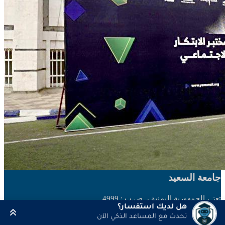
جامعة السعيد
تعز ، الجمهورية اليمنية ،
ص.ب : 4999
هل لديك استفسار؟
هاتف : 04271558/60 ، فاكس 04271564
تحدث مع المساعد الذكي الآن