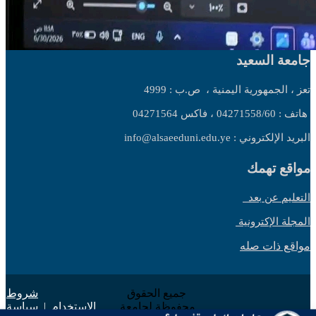
جامعة السعيد
تعز ، الجمهورية اليمنية ،
ص.ب : 4999
هاتف : 04271558/60 ، فاكس 04271564
البريد الإلكتروني : info@alsaeeduni.edu.ye
مواقع تهمك
التعليم عن بعد
المجلة الإكترونية
مواقع ذات صله
جميع الحقوق
شروط
محفوظة لجامعة
الاستخدام
|
سياسة