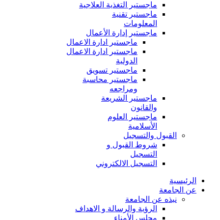
ماجستير التغذية العلاجية
ماجستير تقنية
المعلومات
ماجستير إدارة الأعمال
ماجستير ادارة الاعمال
ماجستير ادارة الاعمال
الدولية
ماجستير تسويق
ماجستير محاسبة
ومراجعه
ماجستير الشريعة
والقانون
ماجستير العلوم
الأسلامية
القبول والتسجيل
شروط القبول و
التسجيل
التسجيل الالكتروني
الرئيسية
عن الجامعة
نبذه عن الجامعة
الرؤية والرسالة و الاهداف
مجلس الأمناء