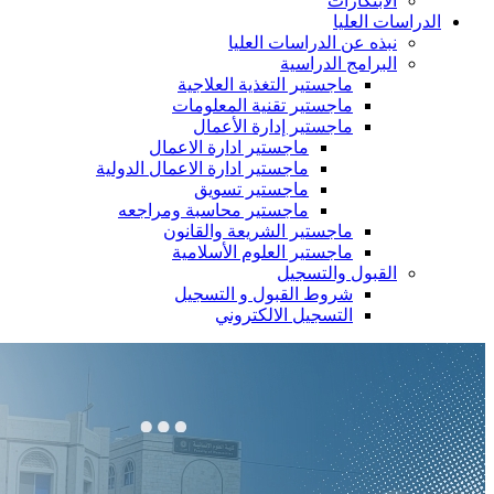
الابتكارات
الدراسات العليا
نبذه عن الدراسات العليا
البرامج الدراسية
ماجستير التغذية العلاجية
ماجستير تقنية المعلومات
ماجستير إدارة الأعمال
ماجستير ادارة الاعمال
ماجستير ادارة الاعمال الدولية
ماجستير تسويق
ماجستير محاسبة ومراجعه
ماجستير الشريعة والقانون
ماجستير العلوم الأسلامية
القبول والتسجيل
شروط القبول و التسجيل
التسجيل الالكتروني