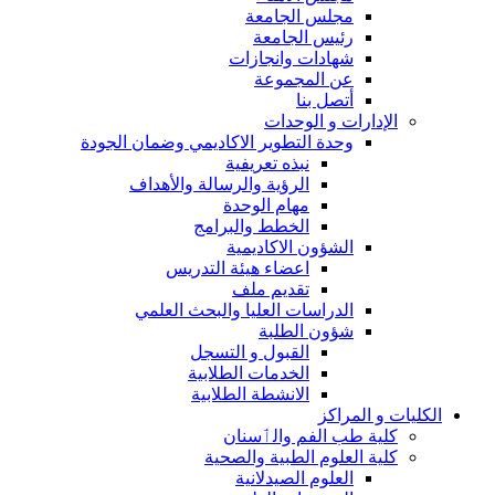
مجلس الجامعة
رئيس الجامعة
شهادات وانجازات
عن المجموعة
أتصل بنا
الإدارات و الوحدات
وحدة التطوير الاكاديمي وضمان الجودة
نبذه تعريفية
الرؤية والرسالة والأهداف
مهام الوحدة
الخطط والبرامج
الشؤون الاكاديمية
اعضاء هيئة التدريس
تقديم ملف
الدراسات العليا والبحث العلمي
شؤون الطلبة
القبول و التسجل
الخدمات الطلابية
الانشطة الطلابية
الكليات و المراكز
كلية طب الفم والٲسنان
كلية العلوم الطبية والصحية
العلوم الصيدلانية