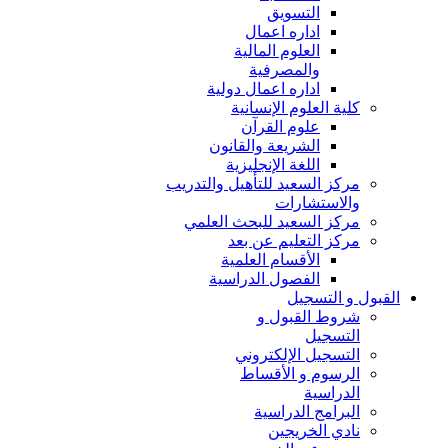
التسويق
اداره اعمال
العلوم المالية
والمصرفية
اداره اعمال دولية
كلية العلوم الإنسانية
علوم القرآن
الشريعة والقانون
اللغة الإنجليزية
مركز السعيد للتأهيل والتدريب
والاستشارات
مركز السعيد للبحث العلمي
مركز التعليم عن بعد
الأقسام العلمية
الفصول الدراسية
القبول و التسجيل
شروط القبول و
التسجيل
التسجيل الإلكتروني
الرسوم و الأقساط
الدراسية
البرامج الدراسية
نادي الخريجين