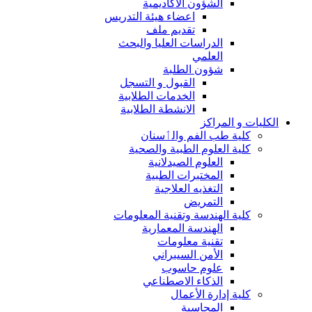
الشؤون الاكاديمية
اعضاء هيئة التدريس
تقديم ملف
الدراسات العليا والبحث
العلمي
شؤون الطلبة
القبول و التسجل
الخدمات الطلابية
الانشطة الطلابية
الكليات و المراكز
كلية طب الفم والٲسنان
كلية العلوم الطبية والصحية
العلوم الصيدلانية
المختبرات الطبية
التغذيه العلاجية
التمريض
كلية الهندسة وتقنية المعلومات
الهندسة المعمارية
تقنية معلومات
الأمن السيبراني
علوم حاسوب
الذكاء الاصطناعي
كلية إدارة الأعمال
المحاسبة