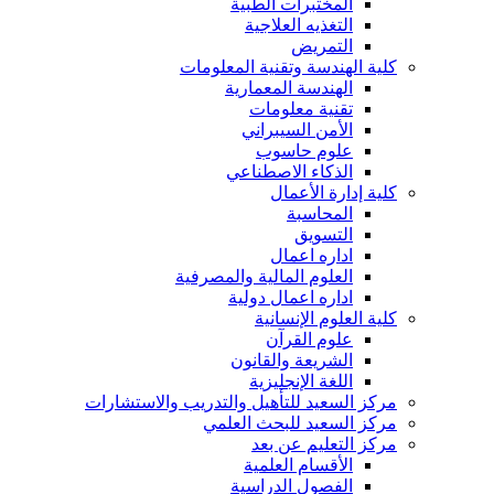
المختبرات الطبية
التغذيه العلاجية
التمريض
كلية الهندسة وتقنية المعلومات
الهندسة المعمارية
تقنية معلومات
الأمن السيبراني
علوم حاسوب
الذكاء الاصطناعي
كلية إدارة الأعمال
المحاسبة
التسويق
اداره اعمال
العلوم المالية والمصرفية
اداره اعمال دولية
كلية العلوم الإنسانية
علوم القرآن
الشريعة والقانون
اللغة الإنجليزية
مركز السعيد للتأهيل والتدريب والاستشارات
مركز السعيد للبحث العلمي
مركز التعليم عن بعد
الأقسام العلمية
الفصول الدراسية