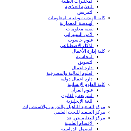
المختبرات الطبية
التغذيه العلاجية
التمريض
كلية الهندسة وتقنية المعلومات
الهندسة المعمارية
تقنية معلومات
الأمن السيبراني
علوم حاسوب
الذكاء الاصطناعي
كلية إدارة الأعمال
المحاسبة
التسويق
اداره اعمال
العلوم المالية والمصرفية
اداره اعمال دولية
كلية العلوم الإنسانية
علوم القرآن
الشريعة والقانون
اللغة الإنجليزية
مركز السعيد للتأهيل والتدريب والاستشارات
مركز السعيد للبحث العلمي
مركز التعليم عن بعد
الأقسام العلمية
الفصول الدراسية