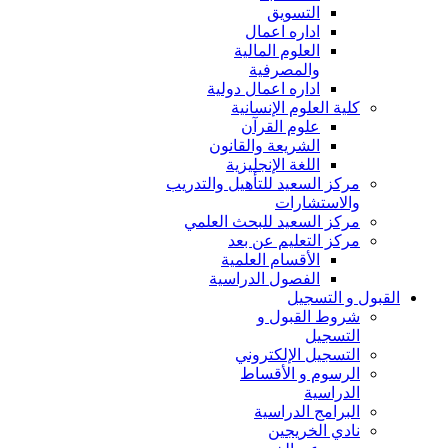
التسويق
اداره اعمال
العلوم المالية
والمصرفية
اداره اعمال دولية
كلية العلوم الإنسانية
علوم القرآن
الشريعة والقانون
اللغة الإنجليزية
مركز السعيد للتأهيل والتدريب
والاستشارات
مركز السعيد للبحث العلمي
مركز التعليم عن بعد
الأقسام العلمية
الفصول الدراسية
القبول و التسجيل
شروط القبول و
التسجيل
التسجيل الإلكتروني
الرسوم و الأقساط
الدراسية
البرامج الدراسية
نادي الخريجين