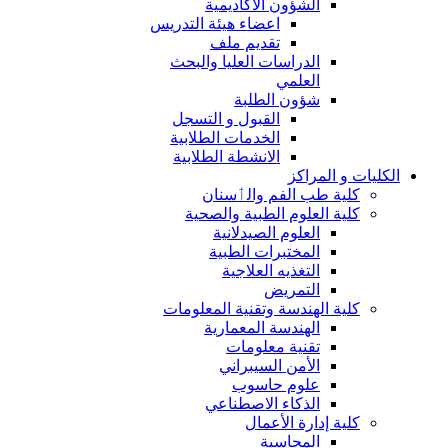
الشؤون الاكاديمية
اعضاء هيئة التدريس
تقديم ملف
الدراسات العليا والبحث
العلمي
شؤون الطلبة
القبول و التسجل
الخدمات الطلابية
الانشطة الطلابية
الكليات و المراكز
كلية طب الفم والٲسنان
كلية العلوم الطبية والصحية
العلوم الصيدلانية
المختبرات الطبية
التغذيه العلاجية
التمريض
كلية الهندسة وتقنية المعلومات
الهندسة المعمارية
تقنية معلومات
الأمن السيبراني
علوم حاسوب
الذكاء الاصطناعي
كلية إدارة الأعمال
المحاسبة