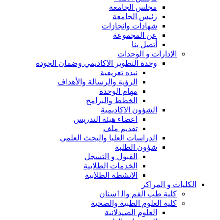
مجلس الجامعة
رئيس الجامعة
شهادات وانجازات
عن المجموعة
أتصل بنا
الإدارات و الوحدات
وحدة التطوير الاكاديمي وضمان الجودة
نبذه تعريفية
الرؤية والرسالة والأهداف
مهام الوحدة
الخطط والبرامج
الشؤون الاكاديمية
اعضاء هيئة التدريس
تقديم ملف
الدراسات العليا والبحث العلمي
شؤون الطلبة
القبول و التسجل
الخدمات الطلابية
الانشطة الطلابية
الكليات و المراكز
كلية طب الفم والٲسنان
كلية العلوم الطبية والصحية
العلوم الصيدلانية