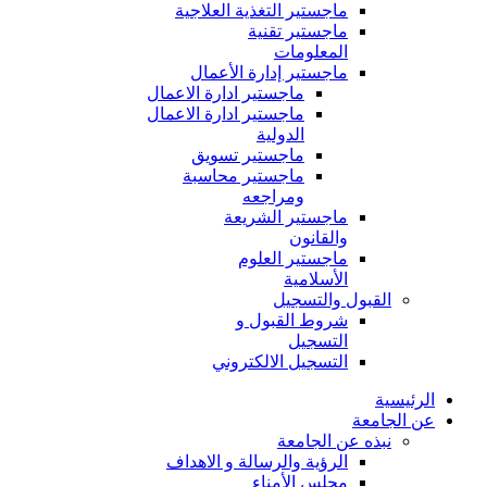
ماجستير التغذية العلاجية
ماجستير تقنية
المعلومات
ماجستير إدارة الأعمال
ماجستير ادارة الاعمال
ماجستير ادارة الاعمال
الدولية
ماجستير تسويق
ماجستير محاسبة
ومراجعه
ماجستير الشريعة
والقانون
ماجستير العلوم
الأسلامية
القبول والتسجيل
شروط القبول و
التسجيل
التسجيل الالكتروني
الرئيسية
عن الجامعة
نبذه عن الجامعة
الرؤية والرسالة و الاهداف
مجلس الأمناء