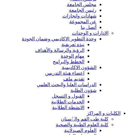
مجلس الجامعة
رئيس الجامعة
شهادات وانجازات
عن المجموعة
أتصل بنا
الإدارات و الوحدات
وحدة التطوير الاكاديمي وضمان الجودة
نبذه تعريفية
الرؤية والرسالة والأهداف
مهام الوحدة
الخطط والبرامج
الشؤون الاكاديمية
اعضاء هيئة التدريس
تقديم ملف
الدراسات العليا والبحث العلمي
شؤون الطلبة
القبول و التسجل
الخدمات الطلابية
الانشطة الطلابية
الكليات و المراكز
كلية طب الفم والٲسنان
كلية العلوم الطبية والصحية
العلوم الصيدلانية