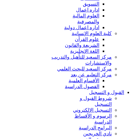
التسويق
اداره اعمال
العلوم المالية
والمصرفية
اداره اعمال دولية
كلية العلوم الإنسانية
علوم القرآن
الشريعة والقانون
اللغة الإنجليزية
مركز السعيد للتأهيل والتدريب
والاستشارات
مركز السعيد للبحث العلمي
مركز التعليم عن بعد
الأقسام العلمية
الفصول الدراسية
القبول و التسجيل
شروط القبول و
التسجيل
التسجيل الإلكتروني
الرسوم و الأقساط
الدراسية
البرامج الدراسية
نادي الخريجين