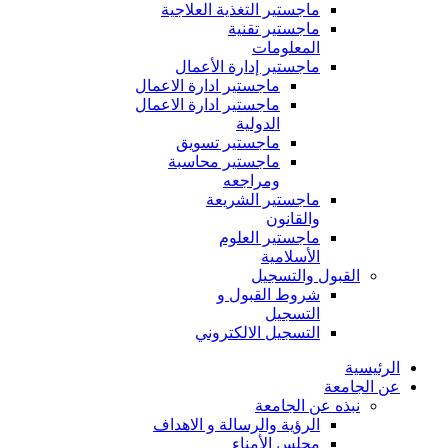
ماجستير التغذية العلاجية
ماجستير تقنية
المعلومات
ماجستير إدارة الأعمال
ماجستير ادارة الاعمال
ماجستير ادارة الاعمال
الدولية
ماجستير تسويق
ماجستير محاسبة
ومراجعه
ماجستير الشريعة
والقانون
ماجستير العلوم
الأسلامية
القبول والتسجيل
شروط القبول و
التسجيل
التسجيل الالكتروني
الرئيسية
عن الجامعة
نبذه عن الجامعة
الرؤية والرسالة و الاهداف
مجلس الأمناء