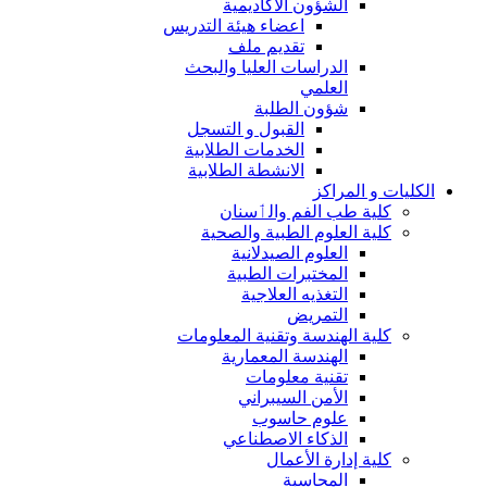
الشؤون الاكاديمية
اعضاء هيئة التدريس
تقديم ملف
الدراسات العليا والبحث
العلمي
شؤون الطلبة
القبول و التسجل
الخدمات الطلابية
الانشطة الطلابية
الكليات و المراكز
كلية طب الفم والٲسنان
كلية العلوم الطبية والصحية
العلوم الصيدلانية
المختبرات الطبية
التغذيه العلاجية
التمريض
كلية الهندسة وتقنية المعلومات
الهندسة المعمارية
تقنية معلومات
الأمن السيبراني
علوم حاسوب
الذكاء الاصطناعي
كلية إدارة الأعمال
المحاسبة