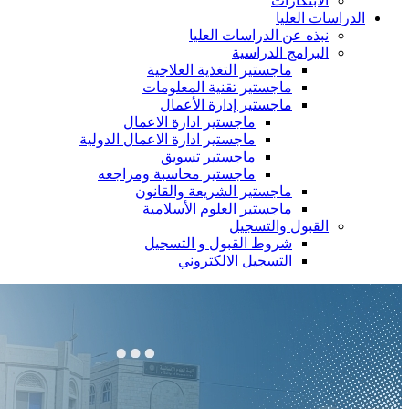
الابتكارات
الدراسات العليا
نبذه عن الدراسات العليا
البرامج الدراسية
ماجستير التغذية العلاجية
ماجستير تقنية المعلومات
ماجستير إدارة الأعمال
ماجستير ادارة الاعمال
ماجستير ادارة الاعمال الدولية
ماجستير تسويق
ماجستير محاسبة ومراجعه
ماجستير الشريعة والقانون
ماجستير العلوم الأسلامية
القبول والتسجيل
شروط القبول و التسجيل
التسجيل الالكتروني