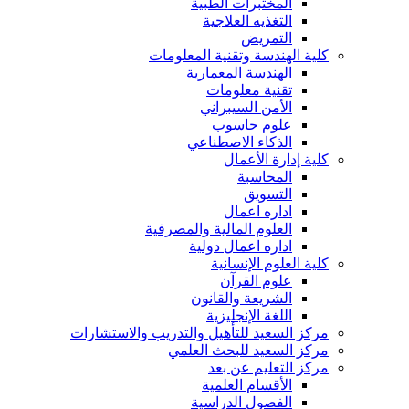
المختبرات الطبية
التغذيه العلاجية
التمريض
كلية الهندسة وتقنية المعلومات
الهندسة المعمارية
تقنية معلومات
الأمن السيبراني
علوم حاسوب
الذكاء الاصطناعي
كلية إدارة الأعمال
المحاسبة
التسويق
اداره اعمال
العلوم المالية والمصرفية
اداره اعمال دولية
كلية العلوم الإنسانية
علوم القرآن
الشريعة والقانون
اللغة الإنجليزية
مركز السعيد للتأهيل والتدريب والاستشارات
مركز السعيد للبحث العلمي
مركز التعليم عن بعد
الأقسام العلمية
الفصول الدراسية