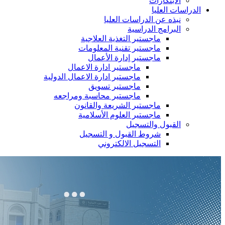
الابتكارات
الدراسات العليا
نبذه عن الدراسات العليا
البرامج الدراسية
ماجستير التغذية العلاجية
ماجستير تقنية المعلومات
ماجستير إدارة الأعمال
ماجستير ادارة الاعمال
ماجستير ادارة الاعمال الدولية
ماجستير تسويق
ماجستير محاسبة ومراجعه
ماجستير الشريعة والقانون
ماجستير العلوم الأسلامية
القبول والتسجيل
شروط القبول و التسجيل
التسجيل الالكتروني