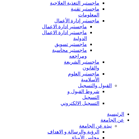
ماجستير التغذية العلاجية
ماجستير تقنية
المعلومات
ماجستير إدارة الأعمال
ماجستير ادارة الاعمال
ماجستير ادارة الاعمال
الدولية
ماجستير تسويق
ماجستير محاسبة
ومراجعه
ماجستير الشريعة
والقانون
ماجستير العلوم
الأسلامية
القبول والتسجيل
شروط القبول و
التسجيل
التسجيل الالكتروني
الرئيسية
عن الجامعة
نبذه عن الجامعة
الرؤية والرسالة و الاهداف
مجلس الأمناء