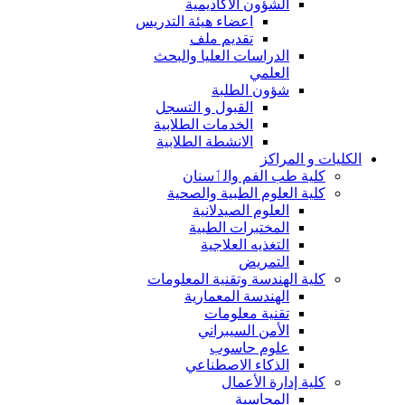
الشؤون الاكاديمية
اعضاء هيئة التدريس
تقديم ملف
الدراسات العليا والبحث
العلمي
شؤون الطلبة
القبول و التسجل
الخدمات الطلابية
الانشطة الطلابية
الكليات و المراكز
كلية طب الفم والٲسنان
كلية العلوم الطبية والصحية
العلوم الصيدلانية
المختبرات الطبية
التغذيه العلاجية
التمريض
كلية الهندسة وتقنية المعلومات
الهندسة المعمارية
تقنية معلومات
الأمن السيبراني
علوم حاسوب
الذكاء الاصطناعي
كلية إدارة الأعمال
المحاسبة