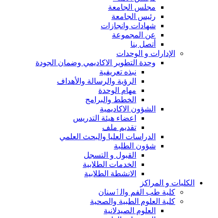
مجلس الجامعة
رئيس الجامعة
شهادات وانجازات
عن المجموعة
أتصل بنا
الإدارات و الوحدات
وحدة التطوير الاكاديمي وضمان الجودة
نبذه تعريفية
الرؤية والرسالة والأهداف
مهام الوحدة
الخطط والبرامج
الشؤون الاكاديمية
اعضاء هيئة التدريس
تقديم ملف
الدراسات العليا والبحث العلمي
شؤون الطلبة
القبول و التسجل
الخدمات الطلابية
الانشطة الطلابية
الكليات و المراكز
كلية طب الفم والٲسنان
كلية العلوم الطبية والصحية
العلوم الصيدلانية