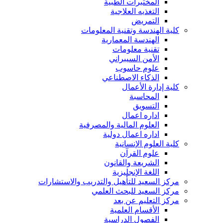
المختبرات الطبية
التغذيه العلاجية
التمريض
كلية الهندسة وتقنية المعلومات
الهندسة المعمارية
تقنية معلومات
الأمن السيبراني
علوم حاسوب
الذكاء الاصطناعي
كلية إدارة الأعمال
المحاسبة
التسويق
اداره اعمال
العلوم المالية والمصرفية
اداره اعمال دولية
كلية العلوم الإنسانية
علوم القرآن
الشريعة والقانون
اللغة الإنجليزية
مركز السعيد للتأهيل والتدريب والاستشارات
مركز السعيد للبحث العلمي
مركز التعليم عن بعد
الأقسام العلمية
الفصول الدراسية