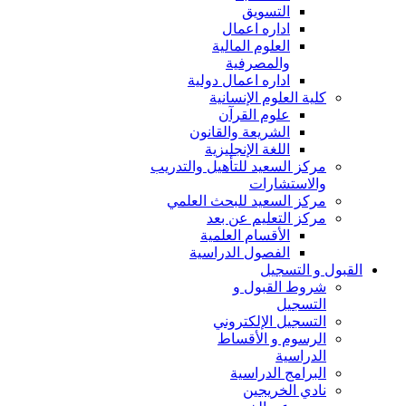
التسويق
اداره اعمال
العلوم المالية
والمصرفية
اداره اعمال دولية
كلية العلوم الإنسانية
علوم القرآن
الشريعة والقانون
اللغة الإنجليزية
مركز السعيد للتأهيل والتدريب
والاستشارات
مركز السعيد للبحث العلمي
مركز التعليم عن بعد
الأقسام العلمية
الفصول الدراسية
القبول و التسجيل
شروط القبول و
التسجيل
التسجيل الإلكتروني
الرسوم و الأقساط
الدراسية
البرامج الدراسية
نادي الخريجين