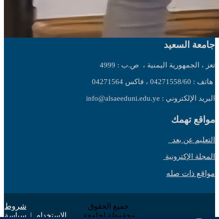
جامعة السعيد
تعز ، الجمهورية اليمنية ،
ص.ب : 4999
هاتف : 04271558/60 ، فاكس 04271564
البريد الإلكتروني : info@alsaeeduni.edu.ye
مواقع تهمك
التعليم عن بعد
المجلة الإكترونية
مواقع ذات صله
جميع الحقوق
شروط
محفوظة لجامعة
الاستخدام
|
سياسة