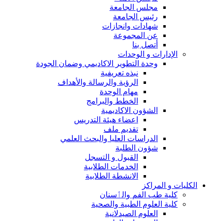
مجلس الجامعة
رئيس الجامعة
شهادات وانجازات
عن المجموعة
أتصل بنا
الإدارات و الوحدات
وحدة التطوير الاكاديمي وضمان الجودة
نبذه تعريفية
الرؤية والرسالة والأهداف
مهام الوحدة
الخطط والبرامج
الشؤون الاكاديمية
اعضاء هيئة التدريس
تقديم ملف
الدراسات العليا والبحث العلمي
شؤون الطلبة
القبول و التسجل
الخدمات الطلابية
الانشطة الطلابية
الكليات و المراكز
كلية طب الفم والٲسنان
كلية العلوم الطبية والصحية
العلوم الصيدلانية