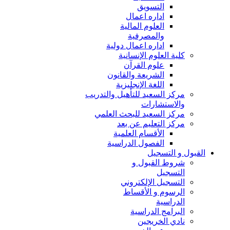
التسويق
اداره اعمال
العلوم المالية
والمصرفية
اداره اعمال دولية
كلية العلوم الإنسانية
علوم القرآن
الشريعة والقانون
اللغة الإنجليزية
مركز السعيد للتأهيل والتدريب
والاستشارات
مركز السعيد للبحث العلمي
مركز التعليم عن بعد
الأقسام العلمية
الفصول الدراسية
القبول و التسجيل
شروط القبول و
التسجيل
التسجيل الإلكتروني
الرسوم و الأقساط
الدراسية
البرامج الدراسية
نادي الخريجين