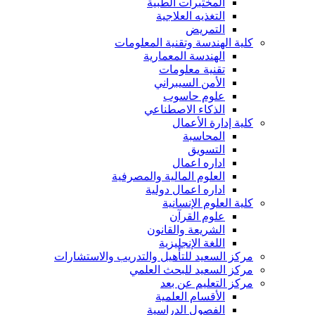
المختبرات الطبية
التغذيه العلاجية
التمريض
كلية الهندسة وتقنية المعلومات
الهندسة المعمارية
تقنية معلومات
الأمن السيبراني
علوم حاسوب
الذكاء الاصطناعي
كلية إدارة الأعمال
المحاسبة
التسويق
اداره اعمال
العلوم المالية والمصرفية
اداره اعمال دولية
كلية العلوم الإنسانية
علوم القرآن
الشريعة والقانون
اللغة الإنجليزية
مركز السعيد للتأهيل والتدريب والاستشارات
مركز السعيد للبحث العلمي
مركز التعليم عن بعد
الأقسام العلمية
الفصول الدراسية