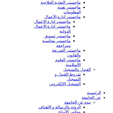
ماجستير التغذية العلاجية
ماجستير تقنية
المعلومات
ماجستير إدارة الأعمال
ماجستير ادارة الاعمال
ماجستير ادارة الاعمال
الدولية
ماجستير تسويق
ماجستير محاسبة
ومراجعه
ماجستير الشريعة
والقانون
ماجستير العلوم
الأسلامية
القبول والتسجيل
شروط القبول و
التسجيل
التسجيل الالكتروني
الرئيسية
عن الجامعة
نبذه عن الجامعة
الرؤية والرسالة و الاهداف
مجلس الأمناء