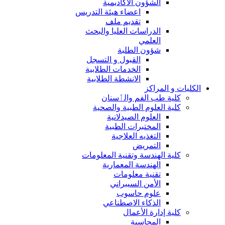
الشؤون الاكاديمية
اعضاء هيئة التدريس
تقديم ملف
الدراسات العليا والبحث
العلمي
شؤون الطلبة
القبول و التسجل
الخدمات الطلابية
الانشطة الطلابية
الكليات و المراكز
كلية طب الفم والٲسنان
كلية العلوم الطبية والصحية
العلوم الصيدلانية
المختبرات الطبية
التغذيه العلاجية
التمريض
كلية الهندسة وتقنية المعلومات
الهندسة المعمارية
تقنية معلومات
الأمن السيبراني
علوم حاسوب
الذكاء الاصطناعي
كلية إدارة الأعمال
المحاسبة