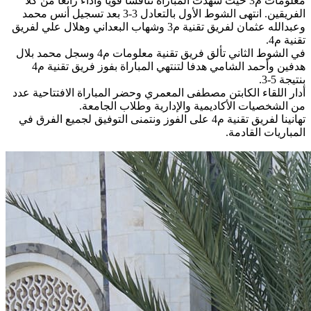
معلومات م3 حيث شهدت المباراة تنافسا قويا وأداء رائعا من كلا
الفريقين. انتهى الشوط الأول بالتعادل 3-3 بعد تسجيل أنس محمد
وعبدالله عثمان لفريق تقنية م3 وشهاب البعداني وهلال علي لفريق
تقنية م4.
في الشوط الثاني تألق فريق تقنية معلومات م4 وسجل محمد بلال
هدفين وأحمد الشامي هدفا لتنتهي المباراة بفوز فريق تقنية م4
بنتيجة 5-3.
أدار اللقاء الكابتن مصطفى المعمري وحضر المباراة الافتتاحية عدد
من الشخصيات الأكاديمية والإدارية وطلاب الجامعة.
تهانينا لفريق تقنية م4 على الفوز ونتمنى التوفيق لجميع الفرق في
المباريات القادمة.