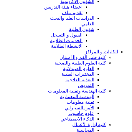
الشؤون الاكاديمية
اعضاء هيئة التدريس
تقديم ملف
الدراسات العليا والبحث
العلمي
شؤون الطلبة
القبول و التسجل
الخدمات الطلابية
الانشطة الطلابية
الكليات و المراكز
كلية طب الفم والٲسنان
كلية العلوم الطبية والصحية
العلوم الصيدلانية
المختبرات الطبية
التغذيه العلاجية
التمريض
كلية الهندسة وتقنية المعلومات
الهندسة المعمارية
تقنية معلومات
الأمن السيبراني
علوم حاسوب
الذكاء الاصطناعي
كلية إدارة الأعمال
المحاسبة