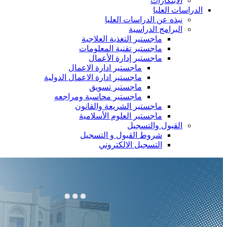
الابتكارات
الدراسات العليا
نبذه عن الدراسات العليا
البرامج الدراسية
ماجستير التغذية العلاجية
ماجستير تقنية المعلومات
ماجستير إدارة الأعمال
ماجستير ادارة الاعمال
ماجستير ادارة الاعمال الدولية
ماجستير تسويق
ماجستير محاسبة ومراجعه
ماجستير الشريعة والقانون
ماجستير العلوم الأسلامية
القبول والتسجيل
شروط القبول و التسجيل
التسجيل الالكتروني