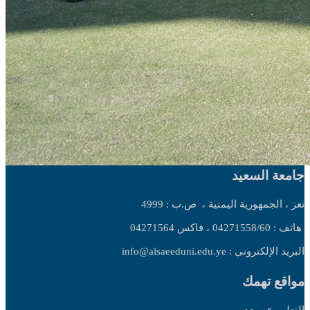
جامعة السعيد
تعز ، الجمهورية اليمنية ،
ص.ب : 4999
هاتف : 04271558/60 ، فاكس 04271564
البريد الإلكتروني : info@alsaeeduni.edu.ye
مواقع تهمك
التعليم عن بعد