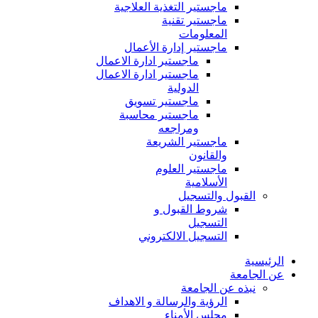
ماجستير التغذية العلاجية
ماجستير تقنية
المعلومات
ماجستير إدارة الأعمال
ماجستير ادارة الاعمال
ماجستير ادارة الاعمال
الدولية
ماجستير تسويق
ماجستير محاسبة
ومراجعه
ماجستير الشريعة
والقانون
ماجستير العلوم
الأسلامية
القبول والتسجيل
شروط القبول و
التسجيل
التسجيل الالكتروني
الرئيسية
عن الجامعة
نبذه عن الجامعة
الرؤية والرسالة و الاهداف
مجلس الأمناء