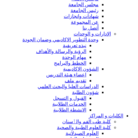
مجلس الجامعة
رئيس الجامعة
شهادات وانجازات
عن المجموعة
أتصل بنا
الإدارات و الوحدات
وحدة التطوير الاكاديمي وضمان الجودة
نبذه تعريفية
الرؤية والرسالة والأهداف
مهام الوحدة
الخطط والبرامج
الشؤون الاكاديمية
اعضاء هيئة التدريس
تقديم ملف
الدراسات العليا والبحث العلمي
شؤون الطلبة
القبول و التسجل
الخدمات الطلابية
الانشطة الطلابية
الكليات و المراكز
كلية طب الفم والٲسنان
كلية العلوم الطبية والصحية
العلوم الصيدلانية