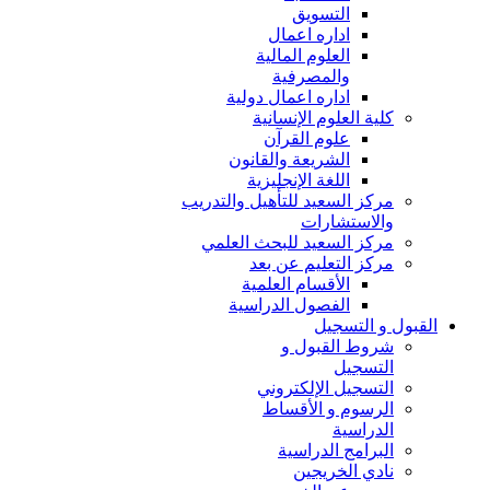
التسويق
اداره اعمال
العلوم المالية
والمصرفية
اداره اعمال دولية
كلية العلوم الإنسانية
علوم القرآن
الشريعة والقانون
اللغة الإنجليزية
مركز السعيد للتأهيل والتدريب
والاستشارات
مركز السعيد للبحث العلمي
مركز التعليم عن بعد
الأقسام العلمية
الفصول الدراسية
القبول و التسجيل
شروط القبول و
التسجيل
التسجيل الإلكتروني
الرسوم و الأقساط
الدراسية
البرامج الدراسية
نادي الخريجين