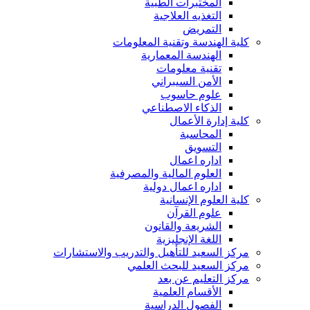
المختبرات الطبية
التغذيه العلاجية
التمريض
كلية الهندسة وتقنية المعلومات
الهندسة المعمارية
تقنية معلومات
الأمن السيبراني
علوم حاسوب
الذكاء الاصطناعي
كلية إدارة الأعمال
المحاسبة
التسويق
اداره اعمال
العلوم المالية والمصرفية
اداره اعمال دولية
كلية العلوم الإنسانية
علوم القرآن
الشريعة والقانون
اللغة الإنجليزية
مركز السعيد للتأهيل والتدريب والاستشارات
مركز السعيد للبحث العلمي
مركز التعليم عن بعد
الأقسام العلمية
الفصول الدراسية