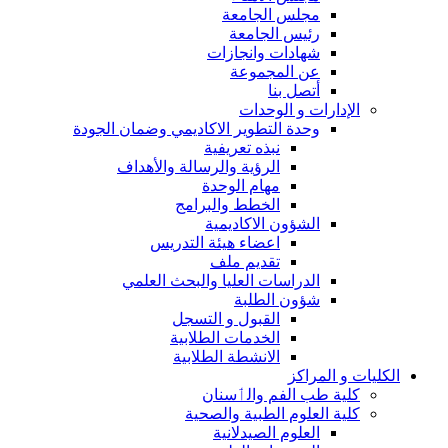
مجلس الجامعة
رئيس الجامعة
شهادات وانجازات
عن المجموعة
أتصل بنا
الإدارات و الوحدات
وحدة التطوير الاكاديمي وضمان الجودة
نبذه تعريفية
الرؤية والرسالة والأهداف
مهام الوحدة
الخطط والبرامج
الشؤون الاكاديمية
اعضاء هيئة التدريس
تقديم ملف
الدراسات العليا والبحث العلمي
شؤون الطلبة
القبول و التسجل
الخدمات الطلابية
الانشطة الطلابية
الكليات و المراكز
كلية طب الفم والٲسنان
كلية العلوم الطبية والصحية
العلوم الصيدلانية