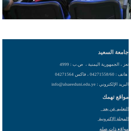
جامعة السعيد
تعز ، الجمهورية اليمنية ،
ص.ب : 4999
هاتف : 04271558/60 ، فاكس 04271564
البريد الإلكتروني : info@alsaeeduni.edu.ye
مواقع تهمك
التعليم عن بعد
المجلة الإكترونية
مواقع ذات صله