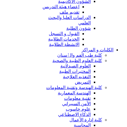
الشؤون الاكاديمية
اعضاء هيئة التدريس
تقديم ملف
الدراسات العليا والبحث
العلمي
شؤون الطلبة
القبول و التسجل
الخدمات الطلابية
الانشطة الطلابية
الكليات و المراكز
كلية طب الفم والٲسنان
كلية العلوم الطبية والصحية
العلوم الصيدلانية
المختبرات الطبية
التغذيه العلاجية
التمريض
كلية الهندسة وتقنية المعلومات
الهندسة المعمارية
تقنية معلومات
الأمن السيبراني
علوم حاسوب
الذكاء الاصطناعي
كلية إدارة الأعمال
المحاسبة