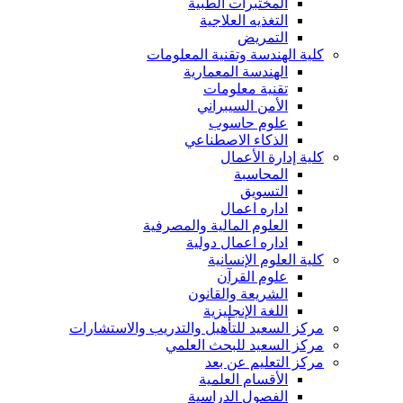
المختبرات الطبية
التغذيه العلاجية
التمريض
كلية الهندسة وتقنية المعلومات
الهندسة المعمارية
تقنية معلومات
الأمن السيبراني
علوم حاسوب
الذكاء الاصطناعي
كلية إدارة الأعمال
المحاسبة
التسويق
اداره اعمال
العلوم المالية والمصرفية
اداره اعمال دولية
كلية العلوم الإنسانية
علوم القرآن
الشريعة والقانون
اللغة الإنجليزية
مركز السعيد للتأهيل والتدريب والاستشارات
مركز السعيد للبحث العلمي
مركز التعليم عن بعد
الأقسام العلمية
الفصول الدراسية