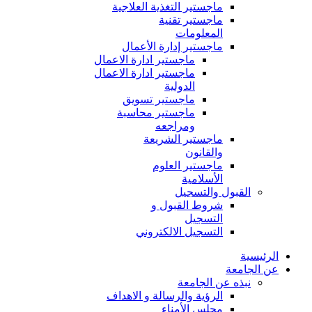
ماجستير التغذية العلاجية
ماجستير تقنية
المعلومات
ماجستير إدارة الأعمال
ماجستير ادارة الاعمال
ماجستير ادارة الاعمال
الدولية
ماجستير تسويق
ماجستير محاسبة
ومراجعه
ماجستير الشريعة
والقانون
ماجستير العلوم
الأسلامية
القبول والتسجيل
شروط القبول و
التسجيل
التسجيل الالكتروني
الرئيسية
عن الجامعة
نبذه عن الجامعة
الرؤية والرسالة و الاهداف
مجلس الأمناء