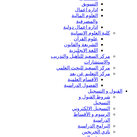
التسويق
اداره اعمال
العلوم المالية
والمصرفية
اداره اعمال دولية
كلية العلوم الإنسانية
علوم القرآن
الشريعة والقانون
اللغة الإنجليزية
مركز السعيد للتأهيل والتدريب
والاستشارات
مركز السعيد للبحث العلمي
مركز التعليم عن بعد
الأقسام العلمية
الفصول الدراسية
القبول و التسجيل
شروط القبول و
التسجيل
التسجيل الإلكتروني
الرسوم و الأقساط
الدراسية
البرامج الدراسية
نادي الخريجين