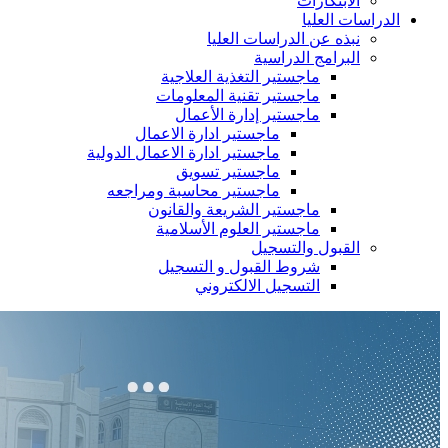
الابتكارات
الدراسات العليا
نبذه عن الدراسات العليا
البرامج الدراسية
ماجستير التغذية العلاجية
ماجستير تقنية المعلومات
ماجستير إدارة الأعمال
ماجستير ادارة الاعمال
ماجستير ادارة الاعمال الدولية
ماجستير تسويق
ماجستير محاسبة ومراجعه
ماجستير الشريعة والقانون
ماجستير العلوم الأسلامية
القبول والتسجيل
شروط القبول و التسجيل
التسجيل الالكتروني