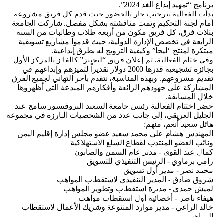
برنامج “تمهيد إبداع الغد 2024”.
بدأت الفعالية بترحيب حار بالحضور حيث قدم كل فريق مشروعه
أمام لجنة التحكيم وتمت مناقشته بشكل مفصل. شاركت الجامعة
بثلاث فرق، كل فريق مكون من أربعة طلاب وطالبات من السنة
الرابعة في تخصص الإدارة الدولية، حيث قدموا مشاريع تسويقية
مبتكرة لمنتج “ليجا” وكيفية الترويج له بطرق إبداعية.
وفي ختام الفعالية، تم إعلان فريق “ليجينز” كالفائز بالمركز الأول
بجائزة تشجيعية قدرها 2000 دولار تقديراً لتميزهم وإبداعهم في
تقديم مشروعهم. وبهذه المناسبة، نتقدم بأحر التهاني لجميع الفرق
المشاركة على جهودهم الرائعة وأفكارهم المبدعة التي أظهروها
خلال المسابقة.
حضر اختتام الفعالية رئيس جامعة السعيد البروفيسور سامح عبد
الجليل العريقي، إلى جانب عدد من الشخصيات البارزة في مجموعة
هائل سعيد أنعم، منهم:
المهندس هشام علي محمد سعيد عضو مجلس إدارة إقليم اليمن
ونائب العضو المنتدب لقطاع السلع الاستهلاكية
كمال عبد القوي - مدير عام السمن والصابون
رامي برماوي - الرئيس التنفيذي للتسويق
محمد نصر - مدير أول تسويق
شروق صادق - المدير التنفيذي لاستقطاب المواهب
لميش حمدي - مديرة استقطاب وتطوير المواهب
هيفاء ناصر - أخصائية أول استقطاب مواهب
خالد الراعي - مدير موارد المتنوعة وشريك الأعمال لاستقطاب
المواهب