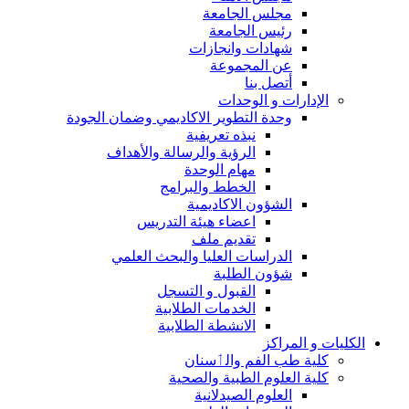
مجلس الجامعة
رئيس الجامعة
شهادات وانجازات
عن المجموعة
أتصل بنا
الإدارات و الوحدات
وحدة التطوير الاكاديمي وضمان الجودة
نبذه تعريفية
الرؤية والرسالة والأهداف
مهام الوحدة
الخطط والبرامج
الشؤون الاكاديمية
اعضاء هيئة التدريس
تقديم ملف
الدراسات العليا والبحث العلمي
شؤون الطلبة
القبول و التسجل
الخدمات الطلابية
الانشطة الطلابية
الكليات و المراكز
كلية طب الفم والٲسنان
كلية العلوم الطبية والصحية
العلوم الصيدلانية