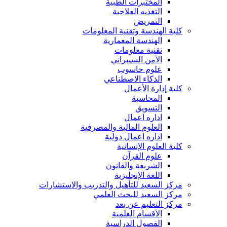
المختبرات الطبية
التغذيه العلاجية
التمريض
كلية الهندسة وتقنية المعلومات
الهندسة المعمارية
تقنية معلومات
الأمن السيبراني
علوم حاسوب
الذكاء الاصطناعي
كلية إدارة الأعمال
المحاسبة
التسويق
اداره اعمال
العلوم المالية والمصرفية
اداره اعمال دولية
كلية العلوم الإنسانية
علوم القرآن
الشريعة والقانون
اللغة الإنجليزية
مركز السعيد للتأهيل والتدريب والاستشارات
مركز السعيد للبحث العلمي
مركز التعليم عن بعد
الأقسام العلمية
الفصول الدراسية