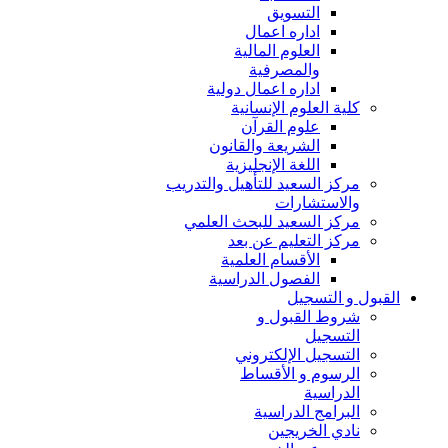
التسويق
اداره اعمال
العلوم المالية
والمصرفية
اداره اعمال دولية
كلية العلوم الإنسانية
علوم القرآن
الشريعة والقانون
اللغة الإنجليزية
مركز السعيد للتأهيل والتدريب
والاستشارات
مركز السعيد للبحث العلمي
مركز التعليم عن بعد
الأقسام العلمية
الفصول الدراسية
القبول و التسجيل
شروط القبول و
التسجيل
التسجيل الإلكتروني
الرسوم و الأقساط
الدراسية
البرامج الدراسية
نادي الخريجين