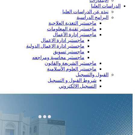
الابتكارات
الدراسات العليا
نبذه عن الدراسات العليا
البرامج الدراسية
ماجستير التغذية العلاجية
ماجستير تقنية المعلومات
ماجستير إدارة الأعمال
ماجستير ادارة الاعمال
ماجستير ادارة الاعمال الدولية
ماجستير تسويق
ماجستير محاسبة ومراجعه
ماجستير الشريعة والقانون
ماجستير العلوم الأسلامية
القبول والتسجيل
شروط القبول و التسجيل
التسجيل الالكتروني