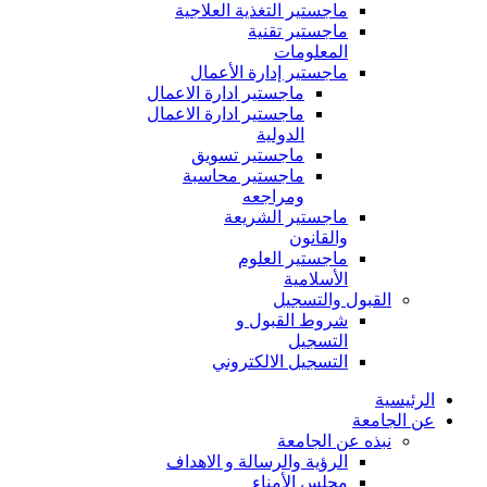
ماجستير التغذية العلاجية
ماجستير تقنية
المعلومات
ماجستير إدارة الأعمال
ماجستير ادارة الاعمال
ماجستير ادارة الاعمال
الدولية
ماجستير تسويق
ماجستير محاسبة
ومراجعه
ماجستير الشريعة
والقانون
ماجستير العلوم
الأسلامية
القبول والتسجيل
شروط القبول و
التسجيل
التسجيل الالكتروني
الرئيسية
عن الجامعة
نبذه عن الجامعة
الرؤية والرسالة و الاهداف
مجلس الأمناء