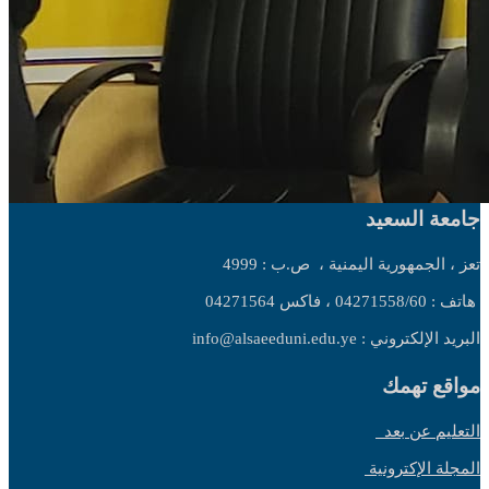
جامعة السعيد
تعز ، الجمهورية اليمنية ،
ص.ب : 4999
هاتف : 04271558/60 ، فاكس 04271564
البريد الإلكتروني : info@alsaeeduni.edu.ye
مواقع تهمك
التعليم عن بعد
المجلة الإكترونية