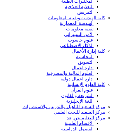
المختبرات الطبية
التغذيه العلاجية
التمريض
كلية الهندسة وتقنية المعلومات
الهندسة المعمارية
تقنية معلومات
الأمن السيبراني
علوم حاسوب
الذكاء الاصطناعي
كلية إدارة الأعمال
المحاسبة
التسويق
اداره اعمال
العلوم المالية والمصرفية
اداره اعمال دولية
كلية العلوم الإنسانية
علوم القرآن
الشريعة والقانون
اللغة الإنجليزية
مركز السعيد للتأهيل والتدريب والاستشارات
مركز السعيد للبحث العلمي
مركز التعليم عن بعد
الأقسام العلمية
الفصول الدراسية