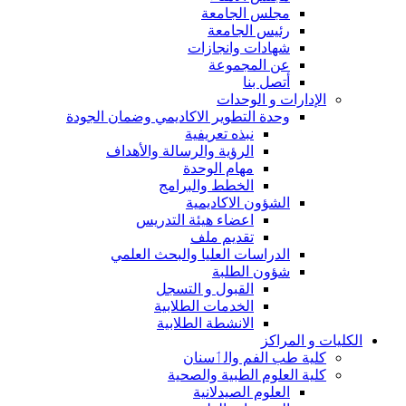
مجلس الجامعة
رئيس الجامعة
شهادات وانجازات
عن المجموعة
أتصل بنا
الإدارات و الوحدات
وحدة التطوير الاكاديمي وضمان الجودة
نبذه تعريفية
الرؤية والرسالة والأهداف
مهام الوحدة
الخطط والبرامج
الشؤون الاكاديمية
اعضاء هيئة التدريس
تقديم ملف
الدراسات العليا والبحث العلمي
شؤون الطلبة
القبول و التسجل
الخدمات الطلابية
الانشطة الطلابية
الكليات و المراكز
كلية طب الفم والٲسنان
كلية العلوم الطبية والصحية
العلوم الصيدلانية