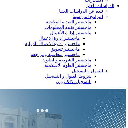
الابتكارات
الدراسات العليا
نبذه عن الدراسات العليا
البرامج الدراسية
ماجستير التغذية العلاجية
ماجستير تقنية المعلومات
ماجستير إدارة الأعمال
ماجستير ادارة الاعمال
ماجستير ادارة الاعمال الدولية
ماجستير تسويق
ماجستير محاسبة ومراجعه
ماجستير الشريعة والقانون
ماجستير العلوم الأسلامية
القبول والتسجيل
شروط القبول و التسجيل
التسجيل الالكتروني