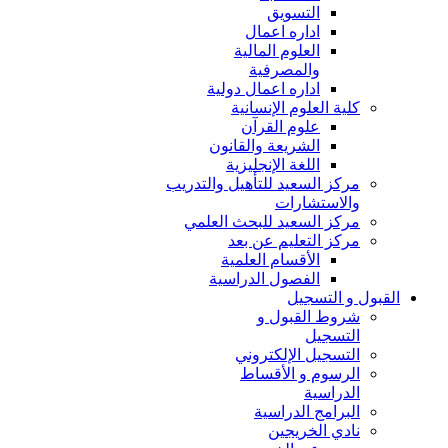
التسويق
اداره اعمال
العلوم المالية
والمصرفية
اداره اعمال دولية
كلية العلوم الإنسانية
علوم القرآن
الشريعة والقانون
اللغة الإنجليزية
مركز السعيد للتأهيل والتدريب
والاستشارات
مركز السعيد للبحث العلمي
مركز التعليم عن بعد
الأقسام العلمية
الفصول الدراسية
القبول و التسجيل
شروط القبول و
التسجيل
التسجيل الإلكتروني
الرسوم و الأقساط
الدراسية
البرامج الدراسية
نادي الخريجين