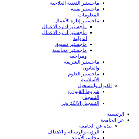
ماجستير التغذية العلاجية
ماجستير تقنية
المعلومات
ماجستير إدارة الأعمال
ماجستير ادارة الاعمال
ماجستير ادارة الاعمال
الدولية
ماجستير تسويق
ماجستير محاسبة
ومراجعه
ماجستير الشريعة
والقانون
ماجستير العلوم
الأسلامية
القبول والتسجيل
شروط القبول و
التسجيل
التسجيل الالكتروني
الرئيسية
عن الجامعة
نبذه عن الجامعة
الرؤية والرسالة و الاهداف
مجلس الأمناء