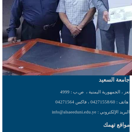
جامعة السعيد
تعز ، الجمهورية اليمنية ،
ص.ب : 4999
هاتف : 04271558/60 ، فاكس 04271564
البريد الإلكتروني : info@alsaeeduni.edu.ye
مواقع تهمك