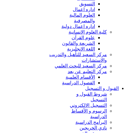
التسويق
اداره اعمال
العلوم المالية
والمصرفية
اداره اعمال دولية
كلية العلوم الإنسانية
علوم القرآن
الشريعة والقانون
اللغة الإنجليزية
مركز السعيد للتأهيل والتدريب
والاستشارات
مركز السعيد للبحث العلمي
مركز التعليم عن بعد
الأقسام العلمية
الفصول الدراسية
القبول و التسجيل
شروط القبول و
التسجيل
التسجيل الإلكتروني
الرسوم و الأقساط
الدراسية
البرامج الدراسية
نادي الخريجين