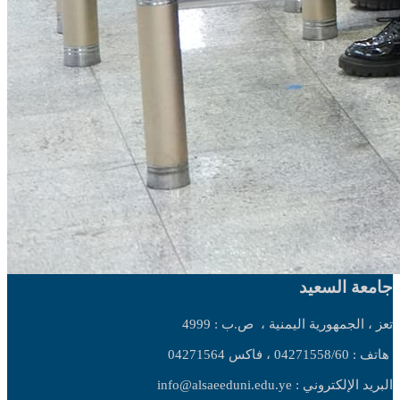
جامعة السعيد
تعز ، الجمهورية اليمنية ،
ص.ب : 4999
هاتف : 04271558/60 ، فاكس 04271564
البريد الإلكتروني : info@alsaeeduni.edu.ye