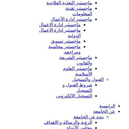
ماجستير التغذية العلاجية
ماجستير تقنية
المعلومات
ماجستير إدارة الأعمال
ماجستير ادارة الاعمال
ماجستير ادارة الاعمال
الدولية
ماجستير تسويق
ماجستير محاسبة
ومراجعه
ماجستير الشريعة
والقانون
ماجستير العلوم
الأسلامية
القبول والتسجيل
شروط القبول و
التسجيل
التسجيل الالكتروني
الرئيسية
عن الجامعة
نبذه عن الجامعة
الرؤية والرسالة و الاهداف
مجلس الأمناء