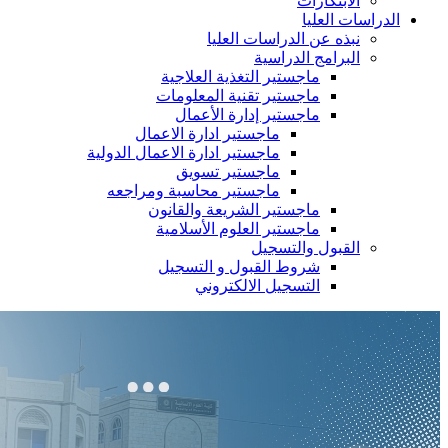
الابتكارات
الدراسات العليا
نبذه عن الدراسات العليا
البرامج الدراسية
ماجستير التغذية العلاجية
ماجستير تقنية المعلومات
ماجستير إدارة الأعمال
ماجستير ادارة الاعمال
ماجستير ادارة الاعمال الدولية
ماجستير تسويق
ماجستير محاسبة ومراجعه
ماجستير الشريعة والقانون
ماجستير العلوم الأسلامية
القبول والتسجيل
شروط القبول و التسجيل
التسجيل الالكتروني