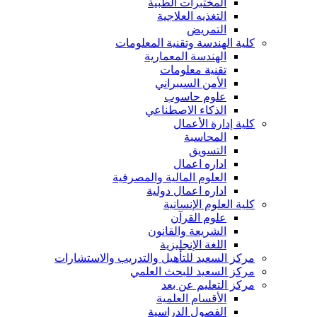
المختبرات الطبية
التغذيه العلاجية
التمريض
كلية الهندسة وتقنية المعلومات
الهندسة المعمارية
تقنية معلومات
الأمن السيبراني
علوم حاسوب
الذكاء الاصطناعي
كلية إدارة الأعمال
المحاسبة
التسويق
اداره اعمال
العلوم المالية والمصرفية
اداره اعمال دولية
كلية العلوم الإنسانية
علوم القرآن
الشريعة والقانون
اللغة الإنجليزية
مركز السعيد للتأهيل والتدريب والاستشارات
مركز السعيد للبحث العلمي
مركز التعليم عن بعد
الأقسام العلمية
الفصول الدراسية