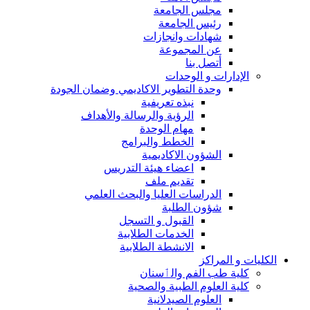
مجلس الجامعة
رئيس الجامعة
شهادات وانجازات
عن المجموعة
أتصل بنا
الإدارات و الوحدات
وحدة التطوير الاكاديمي وضمان الجودة
نبذه تعريفية
الرؤية والرسالة والأهداف
مهام الوحدة
الخطط والبرامج
الشؤون الاكاديمية
اعضاء هيئة التدريس
تقديم ملف
الدراسات العليا والبحث العلمي
شؤون الطلبة
القبول و التسجل
الخدمات الطلابية
الانشطة الطلابية
الكليات و المراكز
كلية طب الفم والٲسنان
كلية العلوم الطبية والصحية
العلوم الصيدلانية