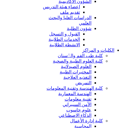
الشؤون الاكاديمية
اعضاء هيئة التدريس
تقديم ملف
الدراسات العليا والبحث
العلمي
شؤون الطلبة
القبول و التسجل
الخدمات الطلابية
الانشطة الطلابية
الكليات و المراكز
كلية طب الفم والٲسنان
كلية العلوم الطبية والصحية
العلوم الصيدلانية
المختبرات الطبية
التغذيه العلاجية
التمريض
كلية الهندسة وتقنية المعلومات
الهندسة المعمارية
تقنية معلومات
الأمن السيبراني
علوم حاسوب
الذكاء الاصطناعي
كلية إدارة الأعمال
المحاسبة