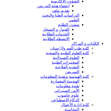
الشؤون الاكاديمية
اعضاء هيئة التدريس
تقديم ملف
الدراسات العليا والبحث
العلمي
شؤون الطلبة
القبول و التسجل
الخدمات الطلابية
الانشطة الطلابية
الكليات و المراكز
كلية طب الفم والٲسنان
كلية العلوم الطبية والصحية
العلوم الصيدلانية
المختبرات الطبية
التغذيه العلاجية
التمريض
كلية الهندسة وتقنية المعلومات
الهندسة المعمارية
تقنية معلومات
الأمن السيبراني
علوم حاسوب
الذكاء الاصطناعي
كلية إدارة الأعمال
المحاسبة