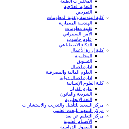
المختبرات الطبية
التغذيه العلاجية
التمريض
كلية الهندسة وتقنية المعلومات
الهندسة المعمارية
تقنية معلومات
الأمن السيبراني
علوم حاسوب
الذكاء الاصطناعي
كلية إدارة الأعمال
المحاسبة
التسويق
اداره اعمال
العلوم المالية والمصرفية
اداره اعمال دولية
كلية العلوم الإنسانية
علوم القرآن
الشريعة والقانون
اللغة الإنجليزية
مركز السعيد للتأهيل والتدريب والاستشارات
مركز السعيد للبحث العلمي
مركز التعليم عن بعد
الأقسام العلمية
الفصول الدراسية