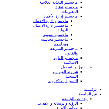
ماجستير التغذية العلاجية
ماجستير تقنية
المعلومات
ماجستير إدارة الأعمال
ماجستير ادارة الاعمال
ماجستير ادارة الاعمال
الدولية
ماجستير تسويق
ماجستير محاسبة
ومراجعه
ماجستير الشريعة
والقانون
ماجستير العلوم
الأسلامية
القبول والتسجيل
شروط القبول و
التسجيل
التسجيل الالكتروني
الرئيسية
عن الجامعة
نبذه عن الجامعة
الرؤية والرسالة و الاهداف
مجلس الأمناء