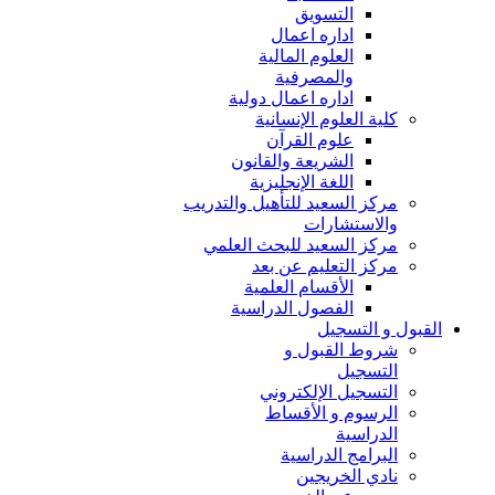
التسويق
اداره اعمال
العلوم المالية
والمصرفية
اداره اعمال دولية
كلية العلوم الإنسانية
علوم القرآن
الشريعة والقانون
اللغة الإنجليزية
مركز السعيد للتأهيل والتدريب
والاستشارات
مركز السعيد للبحث العلمي
مركز التعليم عن بعد
الأقسام العلمية
الفصول الدراسية
القبول و التسجيل
شروط القبول و
التسجيل
التسجيل الإلكتروني
الرسوم و الأقساط
الدراسية
البرامج الدراسية
نادي الخريجين