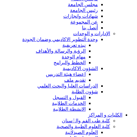
مجلس الجامعة
رئيس الجامعة
شهادات وانجازات
عن المجموعة
أتصل بنا
الإدارات و الوحدات
وحدة التطوير الاكاديمي وضمان الجودة
نبذه تعريفية
الرؤية والرسالة والأهداف
مهام الوحدة
الخطط والبرامج
الشؤون الاكاديمية
اعضاء هيئة التدريس
تقديم ملف
الدراسات العليا والبحث العلمي
شؤون الطلبة
القبول و التسجل
الخدمات الطلابية
الانشطة الطلابية
الكليات و المراكز
كلية طب الفم والٲسنان
كلية العلوم الطبية والصحية
العلوم الصيدلانية