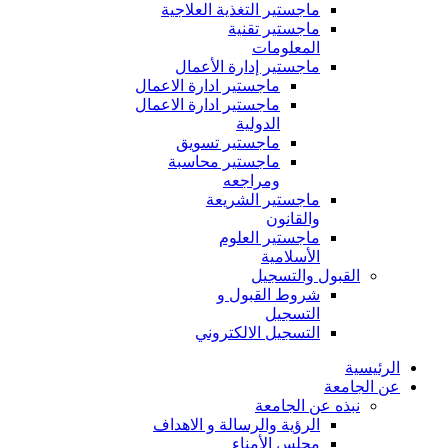
ماجستير التغذية العلاجية
ماجستير تقنية
المعلومات
ماجستير إدارة الأعمال
ماجستير ادارة الاعمال
ماجستير ادارة الاعمال
الدولية
ماجستير تسويق
ماجستير محاسبة
ومراجعه
ماجستير الشريعة
والقانون
ماجستير العلوم
الأسلامية
القبول والتسجيل
شروط القبول و
التسجيل
التسجيل الالكتروني
الرئيسية
عن الجامعة
نبذه عن الجامعة
الرؤية والرسالة و الاهداف
مجلس الأمناء