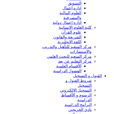
التسويق
اداره اعمال
العلوم المالية
والمصرفية
اداره اعمال دولية
كلية العلوم الإنسانية
علوم القرآن
الشريعة والقانون
اللغة الإنجليزية
مركز السعيد للتأهيل والتدريب
والاستشارات
مركز السعيد للبحث العلمي
مركز التعليم عن بعد
الأقسام العلمية
الفصول الدراسية
القبول و التسجيل
شروط القبول و
التسجيل
التسجيل الإلكتروني
الرسوم و الأقساط
الدراسية
البرامج الدراسية
نادي الخريجين