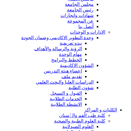
مجلس الجامعة
رئيس الجامعة
شهادات وانجازات
عن المجموعة
أتصل بنا
الإدارات و الوحدات
وحدة التطوير الاكاديمي وضمان الجودة
نبذه تعريفية
الرؤية والرسالة والأهداف
مهام الوحدة
الخطط والبرامج
الشؤون الاكاديمية
اعضاء هيئة التدريس
تقديم ملف
الدراسات العليا والبحث العلمي
شؤون الطلبة
القبول و التسجل
الخدمات الطلابية
الانشطة الطلابية
الكليات و المراكز
كلية طب الفم والٲسنان
كلية العلوم الطبية والصحية
العلوم الصيدلانية