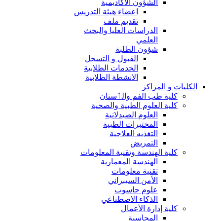
الشؤون الاكاديمية
اعضاء هيئة التدريس
تقديم ملف
الدراسات العليا والبحث
العلمي
شؤون الطلبة
القبول و التسجل
الخدمات الطلابية
الانشطة الطلابية
الكليات و المراكز
كلية طب الفم والٲسنان
كلية العلوم الطبية والصحية
العلوم الصيدلانية
المختبرات الطبية
التغذيه العلاجية
التمريض
كلية الهندسة وتقنية المعلومات
الهندسة المعمارية
تقنية معلومات
الأمن السيبراني
علوم حاسوب
الذكاء الاصطناعي
كلية إدارة الأعمال
المحاسبة