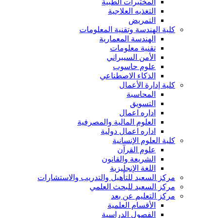
المختبرات الطبية
التغذيه العلاجية
التمريض
كلية الهندسة وتقنية المعلومات
الهندسة المعمارية
تقنية معلومات
الأمن السيبراني
علوم حاسوب
الذكاء الاصطناعي
كلية إدارة الأعمال
المحاسبة
التسويق
اداره اعمال
العلوم المالية والمصرفية
اداره اعمال دولية
كلية العلوم الإنسانية
علوم القرآن
الشريعة والقانون
اللغة الإنجليزية
مركز السعيد للتأهيل والتدريب والاستشارات
مركز السعيد للبحث العلمي
مركز التعليم عن بعد
الأقسام العلمية
الفصول الدراسية