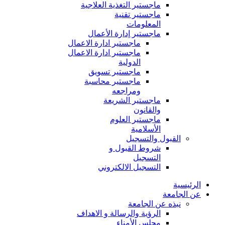
ماجستير التغذية العلاجية
ماجستير تقنية
المعلومات
ماجستير إدارة الأعمال
ماجستير ادارة الاعمال
ماجستير ادارة الاعمال
الدولية
ماجستير تسويق
ماجستير محاسبة
ومراجعه
ماجستير الشريعة
والقانون
ماجستير العلوم
الأسلامية
القبول والتسجيل
شروط القبول و
التسجيل
التسجيل الالكتروني
الرئيسية
عن الجامعة
نبذه عن الجامعة
الرؤية والرسالة و الاهداف
مجلس الأمناء