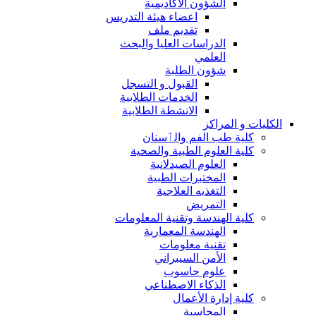
الشؤون الاكاديمية
اعضاء هيئة التدريس
تقديم ملف
الدراسات العليا والبحث
العلمي
شؤون الطلبة
القبول و التسجل
الخدمات الطلابية
الانشطة الطلابية
الكليات و المراكز
كلية طب الفم والٲسنان
كلية العلوم الطبية والصحية
العلوم الصيدلانية
المختبرات الطبية
التغذيه العلاجية
التمريض
كلية الهندسة وتقنية المعلومات
الهندسة المعمارية
تقنية معلومات
الأمن السيبراني
علوم حاسوب
الذكاء الاصطناعي
كلية إدارة الأعمال
المحاسبة