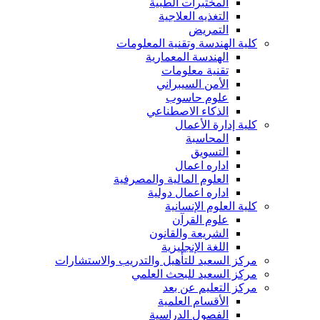
المختبرات الطبية
التغذيه العلاجية
التمريض
كلية الهندسة وتقنية المعلومات
الهندسة المعمارية
تقنية معلومات
الأمن السيبراني
علوم حاسوب
الذكاء الاصطناعي
كلية إدارة الأعمال
المحاسبة
التسويق
اداره اعمال
العلوم المالية والمصرفية
اداره اعمال دولية
كلية العلوم الإنسانية
علوم القرآن
الشريعة والقانون
اللغة الإنجليزية
مركز السعيد للتأهيل والتدريب والاستشارات
مركز السعيد للبحث العلمي
مركز التعليم عن بعد
الأقسام العلمية
الفصول الدراسية