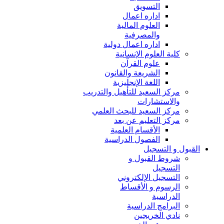
التسويق
اداره اعمال
العلوم المالية
والمصرفية
اداره اعمال دولية
كلية العلوم الإنسانية
علوم القرآن
الشريعة والقانون
اللغة الإنجليزية
مركز السعيد للتأهيل والتدريب
والاستشارات
مركز السعيد للبحث العلمي
مركز التعليم عن بعد
الأقسام العلمية
الفصول الدراسية
القبول و التسجيل
شروط القبول و
التسجيل
التسجيل الإلكتروني
الرسوم و الأقساط
الدراسية
البرامج الدراسية
نادي الخريجين