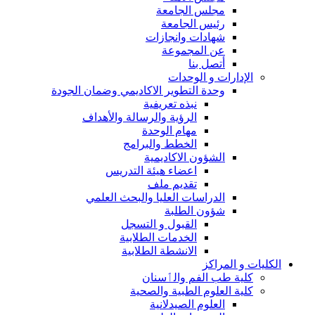
مجلس الجامعة
رئيس الجامعة
شهادات وانجازات
عن المجموعة
أتصل بنا
الإدارات و الوحدات
وحدة التطوير الاكاديمي وضمان الجودة
نبذه تعريفية
الرؤية والرسالة والأهداف
مهام الوحدة
الخطط والبرامج
الشؤون الاكاديمية
اعضاء هيئة التدريس
تقديم ملف
الدراسات العليا والبحث العلمي
شؤون الطلبة
القبول و التسجل
الخدمات الطلابية
الانشطة الطلابية
الكليات و المراكز
كلية طب الفم والٲسنان
كلية العلوم الطبية والصحية
العلوم الصيدلانية