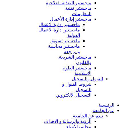
ماجستير التغذية العلاجية
ماجستير تقنية
المعلومات
ماجستير إدارة الأعمال
ماجستير ادارة الاعمال
ماجستير ادارة الاعمال
الدولية
ماجستير تسويق
ماجستير محاسبة
ومراجعه
ماجستير الشريعة
والقانون
ماجستير العلوم
الأسلامية
القبول والتسجيل
شروط القبول و
التسجيل
التسجيل الالكتروني
الرئيسية
عن الجامعة
نبذه عن الجامعة
الرؤية والرسالة و الاهداف
مجلس الأمناء