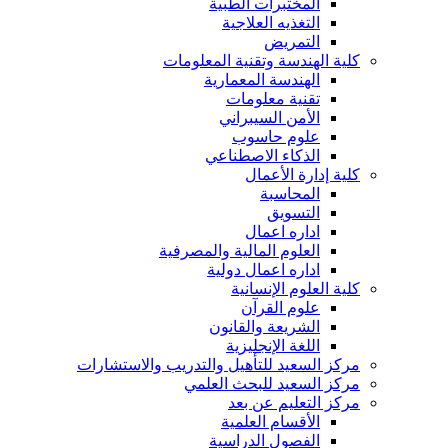
المختبرات الطبية
التغذيه العلاجية
التمريض
كلية الهندسة وتقنية المعلومات
الهندسة المعمارية
تقنية معلومات
الأمن السيبراني
علوم حاسوب
الذكاء الاصطناعي
كلية إدارة الأعمال
المحاسبة
التسويق
اداره اعمال
العلوم المالية والمصرفية
اداره اعمال دولية
كلية العلوم الإنسانية
علوم القرآن
الشريعة والقانون
اللغة الإنجليزية
مركز السعيد للتأهيل والتدريب والاستشارات
مركز السعيد للبحث العلمي
مركز التعليم عن بعد
الأقسام العلمية
الفصول الدراسية