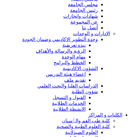
مجلس الجامعة
رئيس الجامعة
شهادات وانجازات
عن المجموعة
أتصل بنا
الإدارات و الوحدات
وحدة التطوير الاكاديمي وضمان الجودة
نبذه تعريفية
الرؤية والرسالة والأهداف
مهام الوحدة
الخطط والبرامج
الشؤون الاكاديمية
اعضاء هيئة التدريس
تقديم ملف
الدراسات العليا والبحث العلمي
شؤون الطلبة
القبول و التسجل
الخدمات الطلابية
الانشطة الطلابية
الكليات و المراكز
كلية طب الفم والٲسنان
كلية العلوم الطبية والصحية
العلوم الصيدلانية