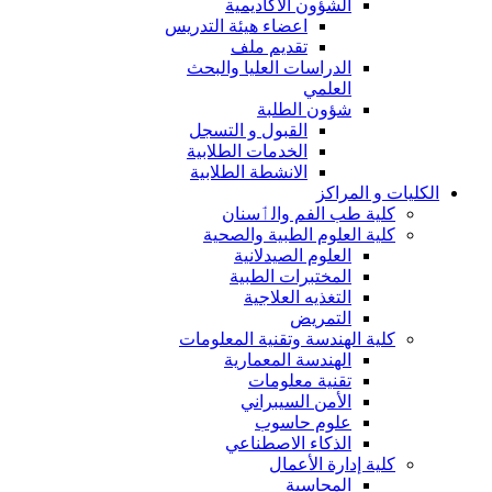
الشؤون الاكاديمية
اعضاء هيئة التدريس
تقديم ملف
الدراسات العليا والبحث
العلمي
شؤون الطلبة
القبول و التسجل
الخدمات الطلابية
الانشطة الطلابية
الكليات و المراكز
كلية طب الفم والٲسنان
كلية العلوم الطبية والصحية
العلوم الصيدلانية
المختبرات الطبية
التغذيه العلاجية
التمريض
كلية الهندسة وتقنية المعلومات
الهندسة المعمارية
تقنية معلومات
الأمن السيبراني
علوم حاسوب
الذكاء الاصطناعي
كلية إدارة الأعمال
المحاسبة