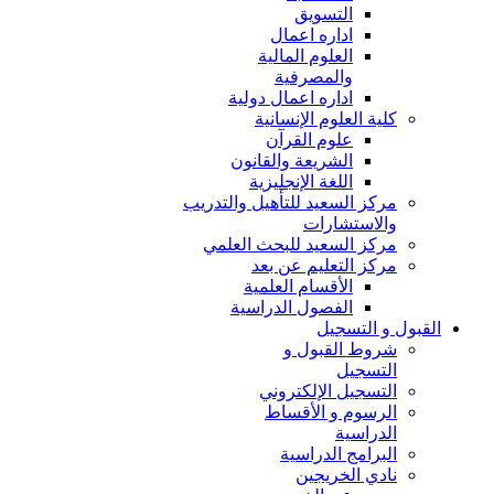
التسويق
اداره اعمال
العلوم المالية
والمصرفية
اداره اعمال دولية
كلية العلوم الإنسانية
علوم القرآن
الشريعة والقانون
اللغة الإنجليزية
مركز السعيد للتأهيل والتدريب
والاستشارات
مركز السعيد للبحث العلمي
مركز التعليم عن بعد
الأقسام العلمية
الفصول الدراسية
القبول و التسجيل
شروط القبول و
التسجيل
التسجيل الإلكتروني
الرسوم و الأقساط
الدراسية
البرامج الدراسية
نادي الخريجين