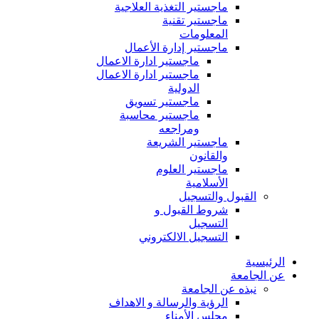
ماجستير التغذية العلاجية
ماجستير تقنية
المعلومات
ماجستير إدارة الأعمال
ماجستير ادارة الاعمال
ماجستير ادارة الاعمال
الدولية
ماجستير تسويق
ماجستير محاسبة
ومراجعه
ماجستير الشريعة
والقانون
ماجستير العلوم
الأسلامية
القبول والتسجيل
شروط القبول و
التسجيل
التسجيل الالكتروني
الرئيسية
عن الجامعة
نبذه عن الجامعة
الرؤية والرسالة و الاهداف
مجلس الأمناء