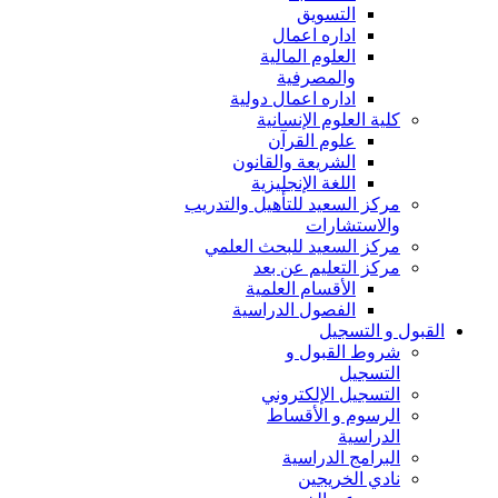
التسويق
اداره اعمال
العلوم المالية
والمصرفية
اداره اعمال دولية
كلية العلوم الإنسانية
علوم القرآن
الشريعة والقانون
اللغة الإنجليزية
مركز السعيد للتأهيل والتدريب
والاستشارات
مركز السعيد للبحث العلمي
مركز التعليم عن بعد
الأقسام العلمية
الفصول الدراسية
القبول و التسجيل
شروط القبول و
التسجيل
التسجيل الإلكتروني
الرسوم و الأقساط
الدراسية
البرامج الدراسية
نادي الخريجين