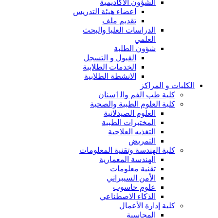
الشؤون الاكاديمية
اعضاء هيئة التدريس
تقديم ملف
الدراسات العليا والبحث
العلمي
شؤون الطلبة
القبول و التسجل
الخدمات الطلابية
الانشطة الطلابية
الكليات و المراكز
كلية طب الفم والٲسنان
كلية العلوم الطبية والصحية
العلوم الصيدلانية
المختبرات الطبية
التغذيه العلاجية
التمريض
كلية الهندسة وتقنية المعلومات
الهندسة المعمارية
تقنية معلومات
الأمن السيبراني
علوم حاسوب
الذكاء الاصطناعي
كلية إدارة الأعمال
المحاسبة