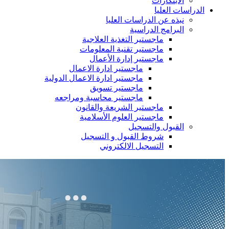
الابتكارات
الدراسات العليا
نبذه عن الدراسات العليا
البرامج الدراسية
ماجستير التغذية العلاجية
ماجستير تقنية المعلومات
ماجستير إدارة الأعمال
ماجستير ادارة الاعمال
ماجستير ادارة الاعمال الدولية
ماجستير تسويق
ماجستير محاسبة ومراجعه
ماجستير الشريعة والقانون
ماجستير العلوم الأسلامية
القبول والتسجيل
شروط القبول و التسجيل
التسجيل الالكتروني