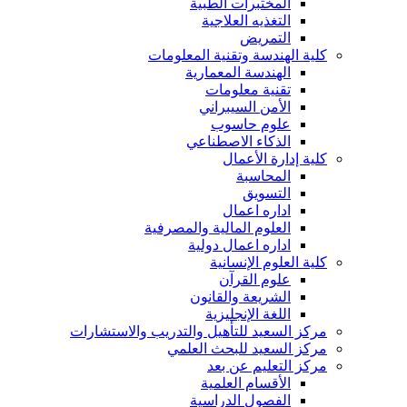
المختبرات الطبية
التغذيه العلاجية
التمريض
كلية الهندسة وتقنية المعلومات
الهندسة المعمارية
تقنية معلومات
الأمن السيبراني
علوم حاسوب
الذكاء الاصطناعي
كلية إدارة الأعمال
المحاسبة
التسويق
اداره اعمال
العلوم المالية والمصرفية
اداره اعمال دولية
كلية العلوم الإنسانية
علوم القرآن
الشريعة والقانون
اللغة الإنجليزية
مركز السعيد للتأهيل والتدريب والاستشارات
مركز السعيد للبحث العلمي
مركز التعليم عن بعد
الأقسام العلمية
الفصول الدراسية