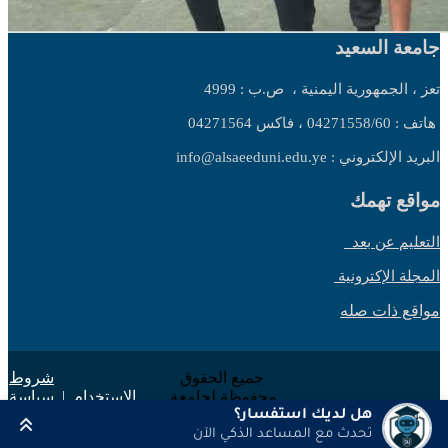
جامعة السعيد
تعز ، الجمهورية اليمنية ،
ص.ب : 4999
هاتف : 04271558/60 ، فاكس 04271564
البريد الإلكتروني : info@alsaeeduni.edu.ye
مواقع تهمك
التعليم عن بعد
المجلة الإكترونية
مواقع ذات صله
جميع الحقوق
شروط
محفوظة لجامعة
الاستخدام
|
سياسة
السعيد 2025 ©
الخصوصية
هل لديك استفسار؟
تحدث مع المساعد الذكي الآن