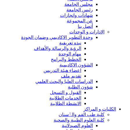
مجلس الجامعة
رئيس الجامعة
شهادات وانجازات
عن المجموعة
أتصل بنا
الإدارات و الوحدات
وحدة التطوير الاكاديمي وضمان الجودة
نبذه تعريفية
الرؤية والرسالة والأهداف
مهام الوحدة
الخطط والبرامج
الشؤون الاكاديمية
اعضاء هيئة التدريس
تقديم ملف
الدراسات العليا والبحث العلمي
شؤون الطلبة
القبول و التسجل
الخدمات الطلابية
الانشطة الطلابية
الكليات و المراكز
كلية طب الفم والٲسنان
كلية العلوم الطبية والصحية
العلوم الصيدلانية