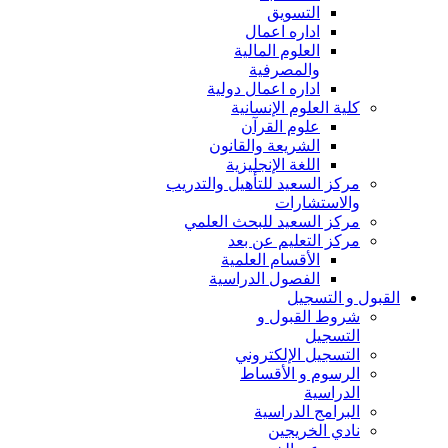
التسويق
اداره اعمال
العلوم المالية
والمصرفية
اداره اعمال دولية
كلية العلوم الإنسانية
علوم القرآن
الشريعة والقانون
اللغة الإنجليزية
مركز السعيد للتأهيل والتدريب
والاستشارات
مركز السعيد للبحث العلمي
مركز التعليم عن بعد
الأقسام العلمية
الفصول الدراسية
القبول و التسجيل
شروط القبول و
التسجيل
التسجيل الإلكتروني
الرسوم و الأقساط
الدراسية
البرامج الدراسية
نادي الخريجين