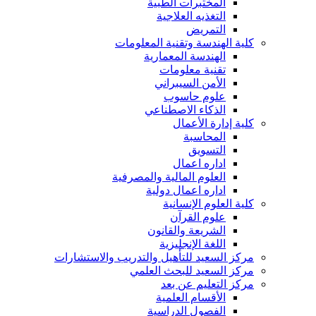
المختبرات الطبية
التغذيه العلاجية
التمريض
كلية الهندسة وتقنية المعلومات
الهندسة المعمارية
تقنية معلومات
الأمن السيبراني
علوم حاسوب
الذكاء الاصطناعي
كلية إدارة الأعمال
المحاسبة
التسويق
اداره اعمال
العلوم المالية والمصرفية
اداره اعمال دولية
كلية العلوم الإنسانية
علوم القرآن
الشريعة والقانون
اللغة الإنجليزية
مركز السعيد للتأهيل والتدريب والاستشارات
مركز السعيد للبحث العلمي
مركز التعليم عن بعد
الأقسام العلمية
الفصول الدراسية