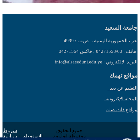
جامعة السعيد
تعز ، الجمهورية اليمنية ،
ص.ب : 4999
هاتف : 04271558/60 ، فاكس 04271564
البريد الإلكتروني : info@alsaeeduni.edu.ye
مواقع تهمك
التعليم عن بعد
المجلة الإكترونية
مواقع ذات صله
جميع الحقوق
شروط
محفوظة لجامعة
الاستخدام
|
سياسة