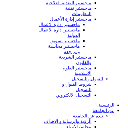
ماجستير التغذية العلاجية
ماجستير تقنية
المعلومات
ماجستير إدارة الأعمال
ماجستير ادارة الاعمال
ماجستير ادارة الاعمال
الدولية
ماجستير تسويق
ماجستير محاسبة
ومراجعه
ماجستير الشريعة
والقانون
ماجستير العلوم
الأسلامية
القبول والتسجيل
شروط القبول و
التسجيل
التسجيل الالكتروني
الرئيسية
عن الجامعة
نبذه عن الجامعة
الرؤية والرسالة و الاهداف
مجلس الأمناء