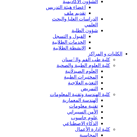
الشؤون الاكاديمية
اعضاء هيئة التدريس
تقديم ملف
الدراسات العليا والبحث
العلمي
شؤون الطلبة
القبول و التسجل
الخدمات الطلابية
الانشطة الطلابية
الكليات و المراكز
كلية طب الفم والٲسنان
كلية العلوم الطبية والصحية
العلوم الصيدلانية
المختبرات الطبية
التغذيه العلاجية
التمريض
كلية الهندسة وتقنية المعلومات
الهندسة المعمارية
تقنية معلومات
الأمن السيبراني
علوم حاسوب
الذكاء الاصطناعي
كلية إدارة الأعمال
المحاسبة