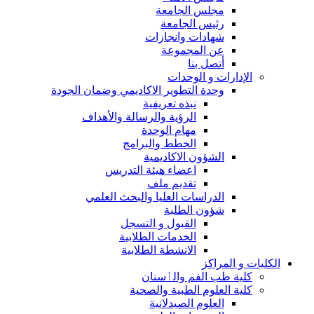
مجلس الجامعة
رئيس الجامعة
شهادات وانجازات
عن المجموعة
أتصل بنا
الإدارات و الوحدات
وحدة التطوير الاكاديمي وضمان الجودة
نبذه تعريفية
الرؤية والرسالة والأهداف
مهام الوحدة
الخطط والبرامج
الشؤون الاكاديمية
اعضاء هيئة التدريس
تقديم ملف
الدراسات العليا والبحث العلمي
شؤون الطلبة
القبول و التسجل
الخدمات الطلابية
الانشطة الطلابية
الكليات و المراكز
كلية طب الفم والٲسنان
كلية العلوم الطبية والصحية
العلوم الصيدلانية