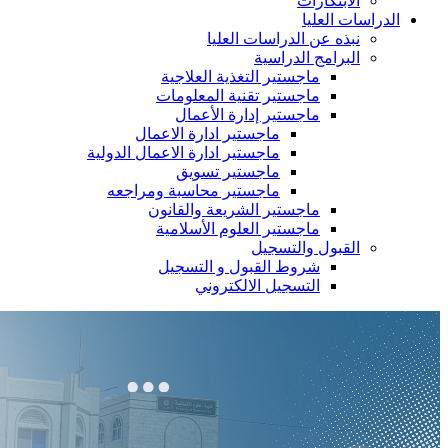
الابتكارات
الدراسات العليا
نبذه عن الدراسات العليا
البرامج الدراسية
ماجستير التغذية العلاجية
ماجستير تقنية المعلومات
ماجستير إدارة الأعمال
ماجستير ادارة الاعمال
ماجستير ادارة الاعمال الدولية
ماجستير تسويق
ماجستير محاسبة ومراجعه
ماجستير الشريعة والقانون
ماجستير العلوم الأسلامية
القبول والتسجيل
شروط القبول و التسجيل
التسجيل الالكتروني