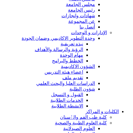
مجلس الجامعة
رئيس الجامعة
شهادات وانجازات
عن المجموعة
أتصل بنا
الإدارات و الوحدات
وحدة التطوير الاكاديمي وضمان الجودة
نبذه تعريفية
الرؤية والرسالة والأهداف
مهام الوحدة
الخطط والبرامج
الشؤون الاكاديمية
اعضاء هيئة التدريس
تقديم ملف
الدراسات العليا والبحث العلمي
شؤون الطلبة
القبول و التسجل
الخدمات الطلابية
الانشطة الطلابية
الكليات و المراكز
كلية طب الفم والٲسنان
كلية العلوم الطبية والصحية
العلوم الصيدلانية