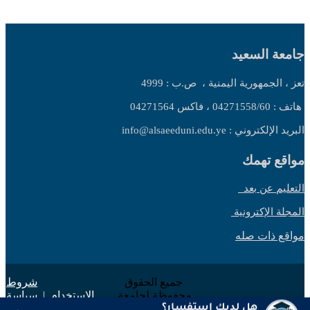
جامعة السعيد
تعز ، الجمهورية اليمنية ،
ص.ب : 4999
هاتف : 04271558/60 ، فاكس 04271564
البريد الإلكتروني : info@alsaeeduni.edu.ye
مواقع تهمك
التعليم عن بعد
المجلة الإكترونية
مواقع ذات صله
جميع الحقوق
شروط
محفوظة لجامعة
الاستخدام
|
سياسة
السعيد 2025 ©
الخصوصية
هل لديك استفسار؟