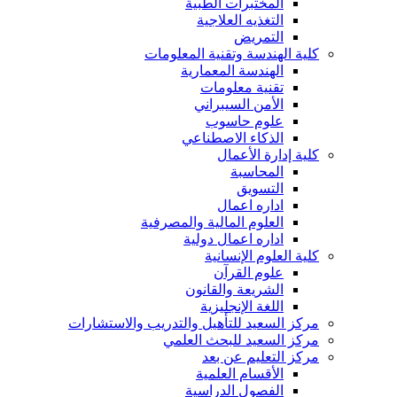
المختبرات الطبية
التغذيه العلاجية
التمريض
كلية الهندسة وتقنية المعلومات
الهندسة المعمارية
تقنية معلومات
الأمن السيبراني
علوم حاسوب
الذكاء الاصطناعي
كلية إدارة الأعمال
المحاسبة
التسويق
اداره اعمال
العلوم المالية والمصرفية
اداره اعمال دولية
كلية العلوم الإنسانية
علوم القرآن
الشريعة والقانون
اللغة الإنجليزية
مركز السعيد للتأهيل والتدريب والاستشارات
مركز السعيد للبحث العلمي
مركز التعليم عن بعد
الأقسام العلمية
الفصول الدراسية