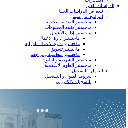
الابتكارات
الدراسات العليا
نبذه عن الدراسات العليا
البرامج الدراسية
ماجستير التغذية العلاجية
ماجستير تقنية المعلومات
ماجستير إدارة الأعمال
ماجستير ادارة الاعمال
ماجستير ادارة الاعمال الدولية
ماجستير تسويق
ماجستير محاسبة ومراجعه
ماجستير الشريعة والقانون
ماجستير العلوم الأسلامية
القبول والتسجيل
شروط القبول و التسجيل
التسجيل الالكتروني