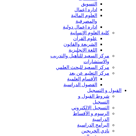
التسويق
اداره اعمال
العلوم المالية
والمصرفية
اداره اعمال دولية
كلية العلوم الإنسانية
علوم القرآن
الشريعة والقانون
اللغة الإنجليزية
مركز السعيد للتأهيل والتدريب
والاستشارات
مركز السعيد للبحث العلمي
مركز التعليم عن بعد
الأقسام العلمية
الفصول الدراسية
القبول و التسجيل
شروط القبول و
التسجيل
التسجيل الإلكتروني
الرسوم و الأقساط
الدراسية
البرامج الدراسية
نادي الخريجين