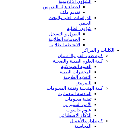
الشؤون الاكاديمية
اعضاء هيئة التدريس
تقديم ملف
الدراسات العليا والبحث
العلمي
شؤون الطلبة
القبول و التسجل
الخدمات الطلابية
الانشطة الطلابية
الكليات و المراكز
كلية طب الفم والٲسنان
كلية العلوم الطبية والصحية
العلوم الصيدلانية
المختبرات الطبية
التغذيه العلاجية
التمريض
كلية الهندسة وتقنية المعلومات
الهندسة المعمارية
تقنية معلومات
الأمن السيبراني
علوم حاسوب
الذكاء الاصطناعي
كلية إدارة الأعمال
المحاسبة