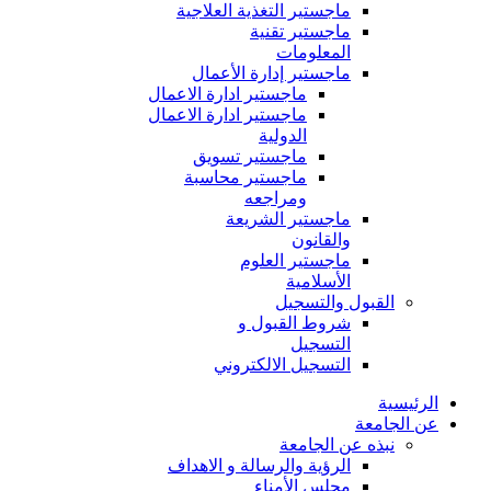
ماجستير التغذية العلاجية
ماجستير تقنية
المعلومات
ماجستير إدارة الأعمال
ماجستير ادارة الاعمال
ماجستير ادارة الاعمال
الدولية
ماجستير تسويق
ماجستير محاسبة
ومراجعه
ماجستير الشريعة
والقانون
ماجستير العلوم
الأسلامية
القبول والتسجيل
شروط القبول و
التسجيل
التسجيل الالكتروني
الرئيسية
عن الجامعة
نبذه عن الجامعة
الرؤية والرسالة و الاهداف
مجلس الأمناء