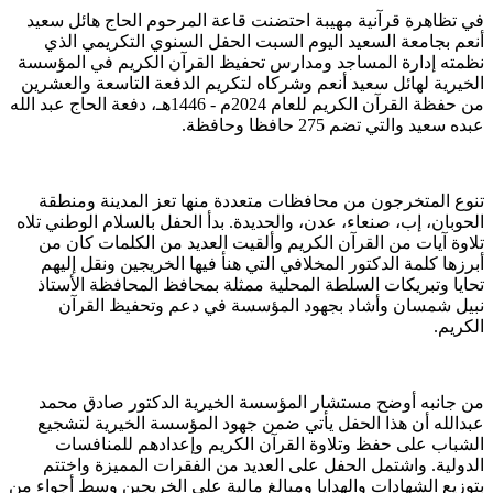
في تظاهرة قرآنية مهيبة احتضنت قاعة المرحوم الحاج هائل سعيد
أنعم بجامعة السعيد اليوم السبت الحفل السنوي التكريمي الذي
نظمته إدارة المساجد ومدارس تحفيظ القرآن الكريم في المؤسسة
الخيرية لهائل سعيد أنعم وشركاه لتكريم الدفعة التاسعة والعشرين
من حفظة القرآن الكريم للعام 2024م - 1446هـ، دفعة الحاج عبد الله
عبده سعيد والتي تضم 275 حافظا وحافظة.
تنوع المتخرجون من محافظات متعددة منها تعز المدينة ومنطقة
الحوبان، إب، صنعاء، عدن، والحديدة. بدأ الحفل بالسلام الوطني تلاه
تلاوة آيات من القرآن الكريم وألقيت العديد من الكلمات كان من
أبرزها كلمة الدكتور المخلافي التي هنأ فيها الخريجين ونقل إليهم
تحايا وتبريكات السلطة المحلية ممثلة بمحافظ المحافظة الأستاذ
نبيل شمسان وأشاد بجهود المؤسسة في دعم وتحفيظ القرآن
الكريم.
من جانبه أوضح مستشار المؤسسة الخيرية الدكتور صادق محمد
عبدالله أن هذا الحفل يأتي ضمن جهود المؤسسة الخيرية لتشجيع
الشباب على حفظ وتلاوة القرآن الكريم وإعدادهم للمنافسات
الدولية. واشتمل الحفل على العديد من الفقرات المميزة واختتم
بتوزيع الشهادات والهدايا ومبالغ مالية على الخريجين وسط أجواء من