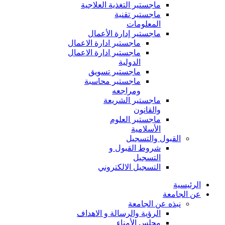
ماجستير التغذية العلاجية
ماجستير تقنية
المعلومات
ماجستير إدارة الأعمال
ماجستير ادارة الاعمال
ماجستير ادارة الاعمال
الدولية
ماجستير تسويق
ماجستير محاسبة
ومراجعه
ماجستير الشريعة
والقانون
ماجستير العلوم
الأسلامية
القبول والتسجيل
شروط القبول و
التسجيل
التسجيل الالكتروني
الرئيسية
عن الجامعة
نبذه عن الجامعة
الرؤية والرسالة و الاهداف
مجلس الأمناء