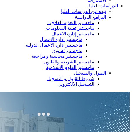
الابتكارات
الدراسات العليا
نبذه عن الدراسات العليا
البرامج الدراسية
ماجستير التغذية العلاجية
ماجستير تقنية المعلومات
ماجستير إدارة الأعمال
ماجستير ادارة الاعمال
ماجستير ادارة الاعمال الدولية
ماجستير تسويق
ماجستير محاسبة ومراجعه
ماجستير الشريعة والقانون
ماجستير العلوم الأسلامية
القبول والتسجيل
شروط القبول و التسجيل
التسجيل الالكتروني