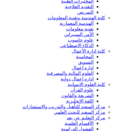
المختبرات الطبية
التغذيه العلاجية
التمريض
كلية الهندسة وتقنية المعلومات
الهندسة المعمارية
تقنية معلومات
الأمن السيبراني
علوم حاسوب
الذكاء الاصطناعي
كلية إدارة الأعمال
المحاسبة
التسويق
اداره اعمال
العلوم المالية والمصرفية
اداره اعمال دولية
كلية العلوم الإنسانية
علوم القرآن
الشريعة والقانون
اللغة الإنجليزية
مركز السعيد للتأهيل والتدريب والاستشارات
مركز السعيد للبحث العلمي
مركز التعليم عن بعد
الأقسام العلمية
الفصول الدراسية