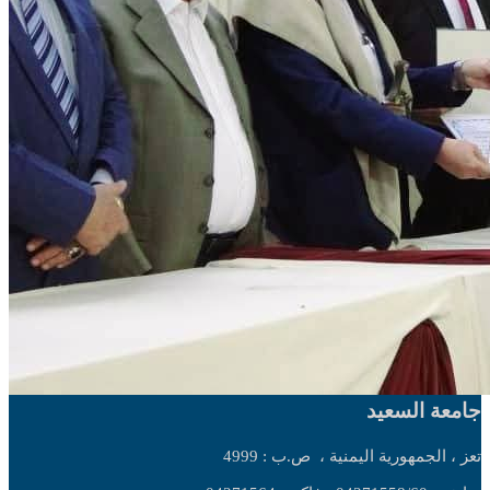
جامعة السعيد
تعز ، الجمهورية اليمنية ،
ص.ب : 4999