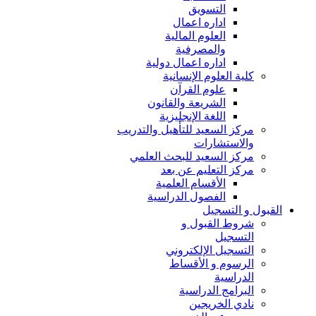
التسويق
اداره اعمال
العلوم المالية
والمصرفية
اداره اعمال دولية
كلية العلوم الإنسانية
علوم القرآن
الشريعة والقانون
اللغة الإنجليزية
مركز السعيد للتأهيل والتدريب
والاستشارات
مركز السعيد للبحث العلمي
مركز التعليم عن بعد
الأقسام العلمية
الفصول الدراسية
القبول و التسجيل
شروط القبول و
التسجيل
التسجيل الإلكتروني
الرسوم و الأقساط
الدراسية
البرامج الدراسية
نادي الخريجين