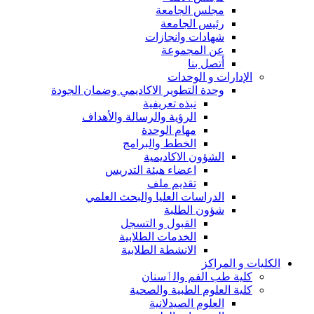
مجلس الجامعة
رئيس الجامعة
شهادات وانجازات
عن المجموعة
أتصل بنا
الإدارات و الوحدات
وحدة التطوير الاكاديمي وضمان الجودة
نبذه تعريفية
الرؤية والرسالة والأهداف
مهام الوحدة
الخطط والبرامج
الشؤون الاكاديمية
اعضاء هيئة التدريس
تقديم ملف
الدراسات العليا والبحث العلمي
شؤون الطلبة
القبول و التسجل
الخدمات الطلابية
الانشطة الطلابية
الكليات و المراكز
كلية طب الفم والٲسنان
كلية العلوم الطبية والصحية
العلوم الصيدلانية