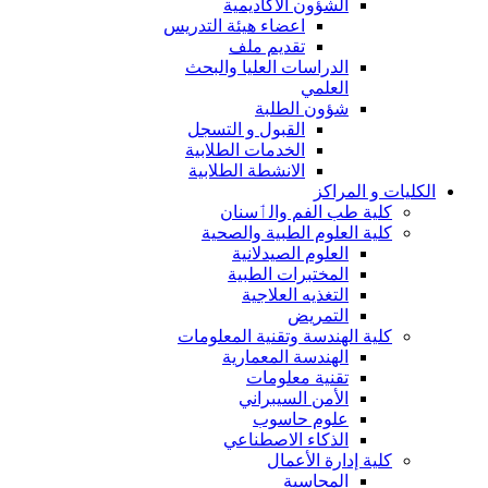
الشؤون الاكاديمية
اعضاء هيئة التدريس
تقديم ملف
الدراسات العليا والبحث
العلمي
شؤون الطلبة
القبول و التسجل
الخدمات الطلابية
الانشطة الطلابية
الكليات و المراكز
كلية طب الفم والٲسنان
كلية العلوم الطبية والصحية
العلوم الصيدلانية
المختبرات الطبية
التغذيه العلاجية
التمريض
كلية الهندسة وتقنية المعلومات
الهندسة المعمارية
تقنية معلومات
الأمن السيبراني
علوم حاسوب
الذكاء الاصطناعي
كلية إدارة الأعمال
المحاسبة