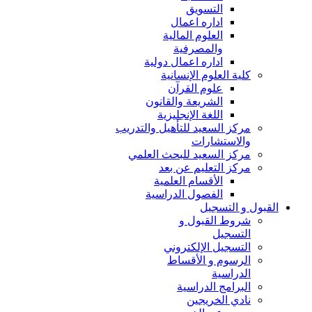
التسويق
اداره اعمال
العلوم المالية
والمصرفية
اداره اعمال دولية
كلية العلوم الإنسانية
علوم القرآن
الشريعة والقانون
اللغة الإنجليزية
مركز السعيد للتأهيل والتدريب
والاستشارات
مركز السعيد للبحث العلمي
مركز التعليم عن بعد
الأقسام العلمية
الفصول الدراسية
القبول و التسجيل
شروط القبول و
التسجيل
التسجيل الإلكتروني
الرسوم و الأقساط
الدراسية
البرامج الدراسية
نادي الخريجين