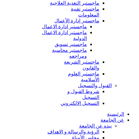
ماجستير التغذية العلاجية
ماجستير تقنية
المعلومات
ماجستير إدارة الأعمال
ماجستير ادارة الاعمال
ماجستير ادارة الاعمال
الدولية
ماجستير تسويق
ماجستير محاسبة
ومراجعه
ماجستير الشريعة
والقانون
ماجستير العلوم
الأسلامية
القبول والتسجيل
شروط القبول و
التسجيل
التسجيل الالكتروني
الرئيسية
عن الجامعة
نبذه عن الجامعة
الرؤية والرسالة و الاهداف
مجلس الأمناء