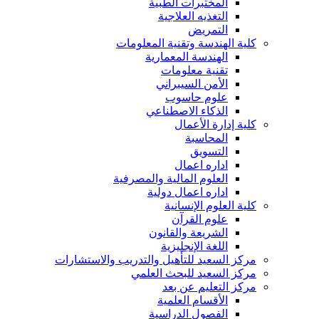
المختبرات الطبية
التغذيه العلاجية
التمريض
كلية الهندسة وتقنية المعلومات
الهندسة المعمارية
تقنية معلومات
الأمن السيبراني
علوم حاسوب
الذكاء الاصطناعي
كلية إدارة الأعمال
المحاسبة
التسويق
اداره اعمال
العلوم المالية والمصرفية
اداره اعمال دولية
كلية العلوم الإنسانية
علوم القرآن
الشريعة والقانون
اللغة الإنجليزية
مركز السعيد للتأهيل والتدريب والاستشارات
مركز السعيد للبحث العلمي
مركز التعليم عن بعد
الأقسام العلمية
الفصول الدراسية