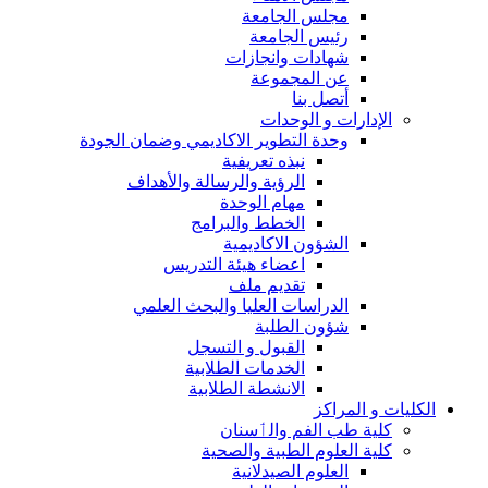
مجلس الجامعة
رئيس الجامعة
شهادات وانجازات
عن المجموعة
أتصل بنا
الإدارات و الوحدات
وحدة التطوير الاكاديمي وضمان الجودة
نبذه تعريفية
الرؤية والرسالة والأهداف
مهام الوحدة
الخطط والبرامج
الشؤون الاكاديمية
اعضاء هيئة التدريس
تقديم ملف
الدراسات العليا والبحث العلمي
شؤون الطلبة
القبول و التسجل
الخدمات الطلابية
الانشطة الطلابية
الكليات و المراكز
كلية طب الفم والٲسنان
كلية العلوم الطبية والصحية
العلوم الصيدلانية