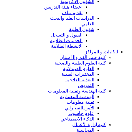
الشؤون الاكاديمية
اعضاء هيئة التدريس
تقديم ملف
الدراسات العليا والبحث
العلمي
شؤون الطلبة
القبول و التسجل
الخدمات الطلابية
الانشطة الطلابية
الكليات و المراكز
كلية طب الفم والٲسنان
كلية العلوم الطبية والصحية
العلوم الصيدلانية
المختبرات الطبية
التغذيه العلاجية
التمريض
كلية الهندسة وتقنية المعلومات
الهندسة المعمارية
تقنية معلومات
الأمن السيبراني
علوم حاسوب
الذكاء الاصطناعي
كلية إدارة الأعمال
المحاسبة