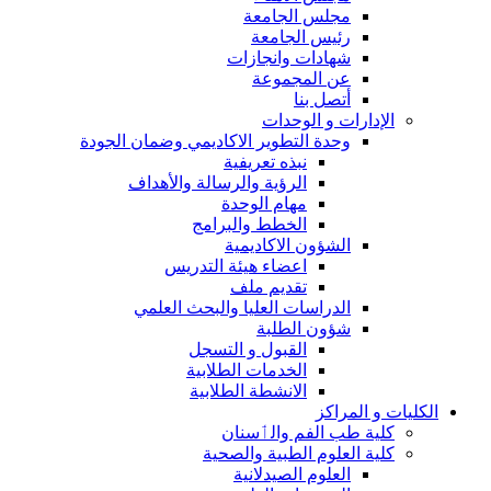
مجلس الجامعة
رئيس الجامعة
شهادات وانجازات
عن المجموعة
أتصل بنا
الإدارات و الوحدات
وحدة التطوير الاكاديمي وضمان الجودة
نبذه تعريفية
الرؤية والرسالة والأهداف
مهام الوحدة
الخطط والبرامج
الشؤون الاكاديمية
اعضاء هيئة التدريس
تقديم ملف
الدراسات العليا والبحث العلمي
شؤون الطلبة
القبول و التسجل
الخدمات الطلابية
الانشطة الطلابية
الكليات و المراكز
كلية طب الفم والٲسنان
كلية العلوم الطبية والصحية
العلوم الصيدلانية