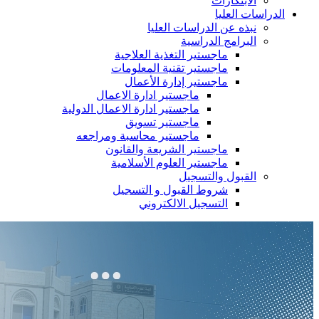
الابتكارات
الدراسات العليا
نبذه عن الدراسات العليا
البرامج الدراسية
ماجستير التغذية العلاجية
ماجستير تقنية المعلومات
ماجستير إدارة الأعمال
ماجستير ادارة الاعمال
ماجستير ادارة الاعمال الدولية
ماجستير تسويق
ماجستير محاسبة ومراجعه
ماجستير الشريعة والقانون
ماجستير العلوم الأسلامية
القبول والتسجيل
شروط القبول و التسجيل
التسجيل الالكتروني