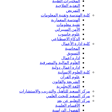
المختبرات الطبية
التغذيه العلاجية
التمريض
كلية الهندسة وتقنية المعلومات
الهندسة المعمارية
تقنية معلومات
الأمن السيبراني
علوم حاسوب
الذكاء الاصطناعي
كلية إدارة الأعمال
المحاسبة
التسويق
اداره اعمال
العلوم المالية والمصرفية
اداره اعمال دولية
كلية العلوم الإنسانية
علوم القرآن
الشريعة والقانون
اللغة الإنجليزية
مركز السعيد للتأهيل والتدريب والاستشارات
مركز السعيد للبحث العلمي
مركز التعليم عن بعد
الأقسام العلمية
الفصول الدراسية