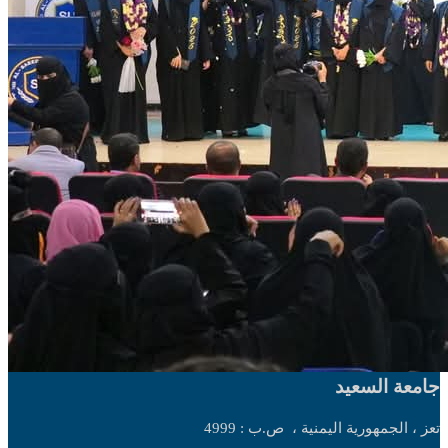
جامعة السعيد
تعز ، الجمهورية اليمنية ،
ص.ب : 4999