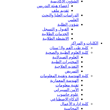
الشؤون الاكاديمية
اعضاء هيئة التدريس
تقديم ملف
الدراسات العليا والبحث
العلمي
شؤون الطلبة
القبول و التسجل
الخدمات الطلابية
الانشطة الطلابية
الكليات و المراكز
كلية طب الفم والٲسنان
كلية العلوم الطبية والصحية
العلوم الصيدلانية
المختبرات الطبية
التغذيه العلاجية
التمريض
كلية الهندسة وتقنية المعلومات
الهندسة المعمارية
تقنية معلومات
الأمن السيبراني
علوم حاسوب
الذكاء الاصطناعي
كلية إدارة الأعمال
المحاسبة