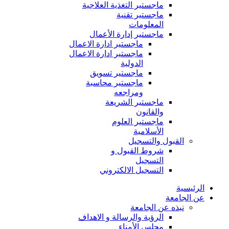
ماجستير التغذية العلاجية
ماجستير تقنية
المعلومات
ماجستير إدارة الأعمال
ماجستير ادارة الاعمال
ماجستير ادارة الاعمال
الدولية
ماجستير تسويق
ماجستير محاسبة
ومراجعه
ماجستير الشريعة
والقانون
ماجستير العلوم
الأسلامية
القبول والتسجيل
شروط القبول و
التسجيل
التسجيل الالكتروني
الرئيسية
عن الجامعة
نبذه عن الجامعة
الرؤية والرسالة و الاهداف
مجلس الأمناء