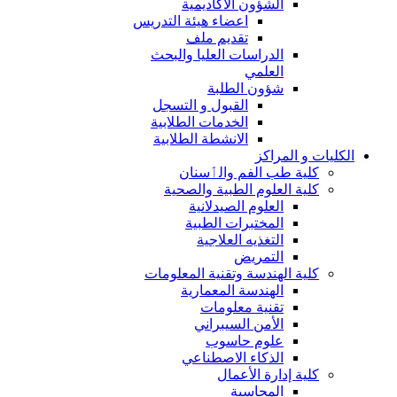
الشؤون الاكاديمية
اعضاء هيئة التدريس
تقديم ملف
الدراسات العليا والبحث
العلمي
شؤون الطلبة
القبول و التسجل
الخدمات الطلابية
الانشطة الطلابية
الكليات و المراكز
كلية طب الفم والٲسنان
كلية العلوم الطبية والصحية
العلوم الصيدلانية
المختبرات الطبية
التغذيه العلاجية
التمريض
كلية الهندسة وتقنية المعلومات
الهندسة المعمارية
تقنية معلومات
الأمن السيبراني
علوم حاسوب
الذكاء الاصطناعي
كلية إدارة الأعمال
المحاسبة