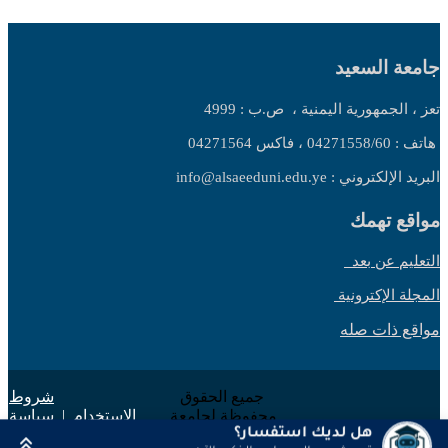
جامعة السعيد
تعز ، الجمهورية اليمنية ،
ص.ب : 4999
هاتف : 04271558/60 ، فاكس 04271564
البريد الإلكتروني : info@alsaeeduni.edu.ye
مواقع تهمك
التعليم عن بعد
المجلة الإكترونية
مواقع ذات صله
جميع الحقوق
شروط
محفوظة لجامعة
الاستخدام
|
سياسة
السعيد 2025 ©
الخصوصية
هل لديك استفسار؟