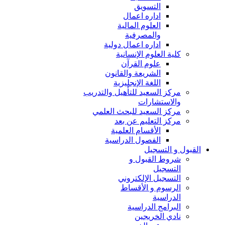
التسويق
اداره اعمال
العلوم المالية
والمصرفية
اداره اعمال دولية
كلية العلوم الإنسانية
علوم القرآن
الشريعة والقانون
اللغة الإنجليزية
مركز السعيد للتأهيل والتدريب
والاستشارات
مركز السعيد للبحث العلمي
مركز التعليم عن بعد
الأقسام العلمية
الفصول الدراسية
القبول و التسجيل
شروط القبول و
التسجيل
التسجيل الإلكتروني
الرسوم و الأقساط
الدراسية
البرامج الدراسية
نادي الخريجين