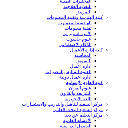
المختبرات الطبية
التغذيه العلاجية
التمريض
كلية الهندسة وتقنية المعلومات
الهندسة المعمارية
تقنية معلومات
الأمن السيبراني
علوم حاسوب
الذكاء الاصطناعي
كلية إدارة الأعمال
المحاسبة
التسويق
اداره اعمال
العلوم المالية والمصرفية
اداره اعمال دولية
كلية العلوم الإنسانية
علوم القرآن
الشريعة والقانون
اللغة الإنجليزية
مركز السعيد للتأهيل والتدريب والاستشارات
مركز السعيد للبحث العلمي
مركز التعليم عن بعد
الأقسام العلمية
الفصول الدراسية