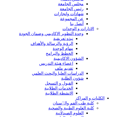
مجلس الجامعة
رئيس الجامعة
شهادات وانجازات
عن المجموعة
أتصل بنا
الإدارات و الوحدات
وحدة التطوير الاكاديمي وضمان الجودة
نبذه تعريفية
الرؤية والرسالة والأهداف
مهام الوحدة
الخطط والبرامج
الشؤون الاكاديمية
اعضاء هيئة التدريس
تقديم ملف
الدراسات العليا والبحث العلمي
شؤون الطلبة
القبول و التسجل
الخدمات الطلابية
الانشطة الطلابية
الكليات و المراكز
كلية طب الفم والٲسنان
كلية العلوم الطبية والصحية
العلوم الصيدلانية