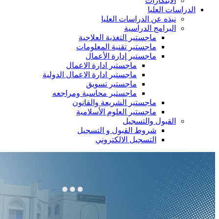
الابتكارات
الدراسات العليا
نبذه عن الدراسات العليا
البرامج الدراسية
ماجستير التغذية العلاجية
ماجستير تقنية المعلومات
ماجستير إدارة الأعمال
ماجستير ادارة الاعمال
ماجستير ادارة الاعمال الدولية
ماجستير تسويق
ماجستير محاسبة ومراجعه
ماجستير الشريعة والقانون
ماجستير العلوم الأسلامية
القبول والتسجيل
شروط القبول و التسجيل
التسجيل الالكتروني