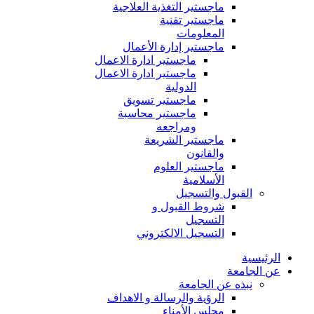
ماجستير التغذية العلاجية
ماجستير تقنية
المعلومات
ماجستير إدارة الأعمال
ماجستير ادارة الاعمال
ماجستير ادارة الاعمال
الدولية
ماجستير تسويق
ماجستير محاسبة
ومراجعه
ماجستير الشريعة
والقانون
ماجستير العلوم
الأسلامية
القبول والتسجيل
شروط القبول و
التسجيل
التسجيل الالكتروني
الرئيسية
عن الجامعة
نبذه عن الجامعة
الرؤية والرسالة و الاهداف
مجلس الأمناء