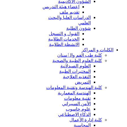
الشؤون الاكاديمية
اعضاء هيئة التدريس
تقديم ملف
الدراسات العليا والبحث
العلمي
شؤون الطلبة
القبول و التسجل
الخدمات الطلابية
الانشطة الطلابية
الكليات و المراكز
كلية طب الفم والٲسنان
كلية العلوم الطبية والصحية
العلوم الصيدلانية
المختبرات الطبية
التغذيه العلاجية
التمريض
كلية الهندسة وتقنية المعلومات
الهندسة المعمارية
تقنية معلومات
الأمن السيبراني
علوم حاسوب
الذكاء الاصطناعي
كلية إدارة الأعمال
المحاسبة