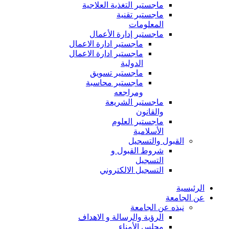
ماجستير التغذية العلاجية
ماجستير تقنية
المعلومات
ماجستير إدارة الأعمال
ماجستير ادارة الاعمال
ماجستير ادارة الاعمال
الدولية
ماجستير تسويق
ماجستير محاسبة
ومراجعه
ماجستير الشريعة
والقانون
ماجستير العلوم
الأسلامية
القبول والتسجيل
شروط القبول و
التسجيل
التسجيل الالكتروني
الرئيسية
عن الجامعة
نبذه عن الجامعة
الرؤية والرسالة و الاهداف
مجلس الأمناء