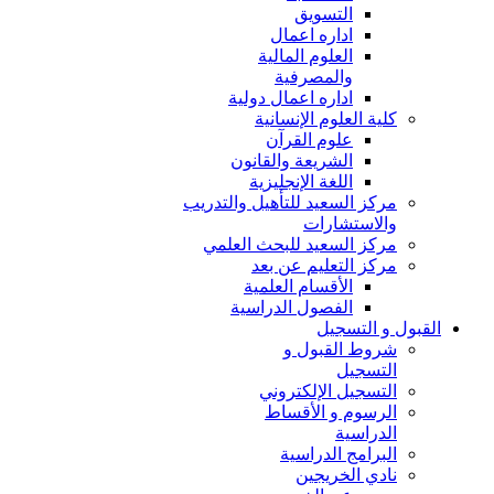
التسويق
اداره اعمال
العلوم المالية
والمصرفية
اداره اعمال دولية
كلية العلوم الإنسانية
علوم القرآن
الشريعة والقانون
اللغة الإنجليزية
مركز السعيد للتأهيل والتدريب
والاستشارات
مركز السعيد للبحث العلمي
مركز التعليم عن بعد
الأقسام العلمية
الفصول الدراسية
القبول و التسجيل
شروط القبول و
التسجيل
التسجيل الإلكتروني
الرسوم و الأقساط
الدراسية
البرامج الدراسية
نادي الخريجين