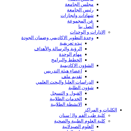
مجلس الجامعة
رئيس الجامعة
شهادات وانجازات
عن المجموعة
أتصل بنا
الإدارات و الوحدات
وحدة التطوير الاكاديمي وضمان الجودة
نبذه تعريفية
الرؤية والرسالة والأهداف
مهام الوحدة
الخطط والبرامج
الشؤون الاكاديمية
اعضاء هيئة التدريس
تقديم ملف
الدراسات العليا والبحث العلمي
شؤون الطلبة
القبول و التسجل
الخدمات الطلابية
الانشطة الطلابية
الكليات و المراكز
كلية طب الفم والٲسنان
كلية العلوم الطبية والصحية
العلوم الصيدلانية