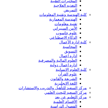
المختبرات الطبية
التغذيه العلاجية
التمريض
كلية الهندسة وتقنية المعلومات
الهندسة المعمارية
تقنية معلومات
الأمن السيبراني
علوم حاسوب
الذكاء الاصطناعي
كلية إدارة الأعمال
المحاسبة
التسويق
اداره اعمال
العلوم المالية والمصرفية
اداره اعمال دولية
كلية العلوم الإنسانية
علوم القرآن
الشريعة والقانون
اللغة الإنجليزية
مركز السعيد للتأهيل والتدريب والاستشارات
مركز السعيد للبحث العلمي
مركز التعليم عن بعد
الأقسام العلمية
الفصول الدراسية