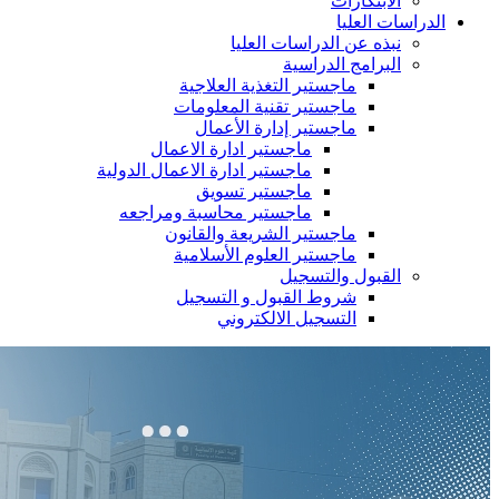
الابتكارات
الدراسات العليا
نبذه عن الدراسات العليا
البرامج الدراسية
ماجستير التغذية العلاجية
ماجستير تقنية المعلومات
ماجستير إدارة الأعمال
ماجستير ادارة الاعمال
ماجستير ادارة الاعمال الدولية
ماجستير تسويق
ماجستير محاسبة ومراجعه
ماجستير الشريعة والقانون
ماجستير العلوم الأسلامية
القبول والتسجيل
شروط القبول و التسجيل
التسجيل الالكتروني