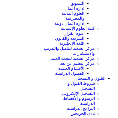
التسويق
اداره اعمال
العلوم المالية
والمصرفية
اداره اعمال دولية
كلية العلوم الإنسانية
علوم القرآن
الشريعة والقانون
اللغة الإنجليزية
مركز السعيد للتأهيل والتدريب
والاستشارات
مركز السعيد للبحث العلمي
مركز التعليم عن بعد
الأقسام العلمية
الفصول الدراسية
القبول و التسجيل
شروط القبول و
التسجيل
التسجيل الإلكتروني
الرسوم و الأقساط
الدراسية
البرامج الدراسية
نادي الخريجين