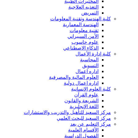
المختبرات الطبية
التغذيه العلاجية
التمريض
كلية الهندسة وتقنية المعلومات
الهندسة المعمارية
تقنية معلومات
الأمن السيبراني
علوم حاسوب
الذكاء الاصطناعي
كلية إدارة الأعمال
المحاسبة
التسويق
اداره اعمال
العلوم المالية والمصرفية
اداره اعمال دولية
كلية العلوم الإنسانية
علوم القرآن
الشريعة والقانون
اللغة الإنجليزية
مركز السعيد للتأهيل والتدريب والاستشارات
مركز السعيد للبحث العلمي
مركز التعليم عن بعد
الأقسام العلمية
الفصول الدراسية