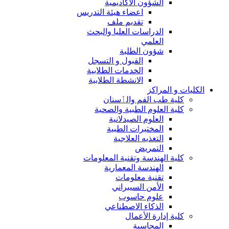
الشؤون الاكاديمية
اعضاء هيئة التدريس
تقديم ملف
الدراسات العليا والبحث
العلمي
شؤون الطلبة
القبول و التسجل
الخدمات الطلابية
الانشطة الطلابية
الكليات و المراكز
كلية طب الفم والٲسنان
كلية العلوم الطبية والصحية
العلوم الصيدلانية
المختبرات الطبية
التغذيه العلاجية
التمريض
كلية الهندسة وتقنية المعلومات
الهندسة المعمارية
تقنية معلومات
الأمن السيبراني
علوم حاسوب
الذكاء الاصطناعي
كلية إدارة الأعمال
المحاسبة