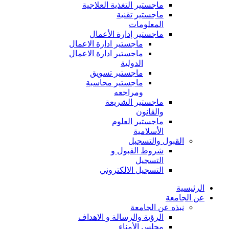
ماجستير التغذية العلاجية
ماجستير تقنية
المعلومات
ماجستير إدارة الأعمال
ماجستير ادارة الاعمال
ماجستير ادارة الاعمال
الدولية
ماجستير تسويق
ماجستير محاسبة
ومراجعه
ماجستير الشريعة
والقانون
ماجستير العلوم
الأسلامية
القبول والتسجيل
شروط القبول و
التسجيل
التسجيل الالكتروني
الرئيسية
عن الجامعة
نبذه عن الجامعة
الرؤية والرسالة و الاهداف
مجلس الأمناء