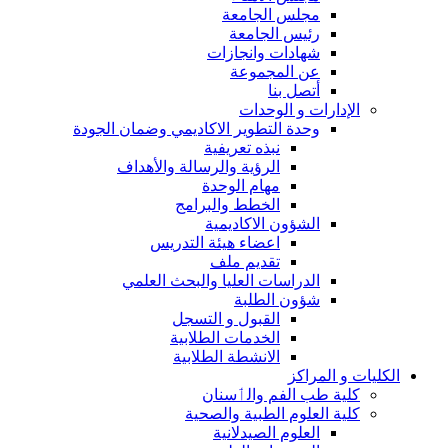
مجلس الجامعة
رئيس الجامعة
شهادات وانجازات
عن المجموعة
أتصل بنا
الإدارات و الوحدات
وحدة التطوير الاكاديمي وضمان الجودة
نبذه تعريفية
الرؤية والرسالة والأهداف
مهام الوحدة
الخطط والبرامج
الشؤون الاكاديمية
اعضاء هيئة التدريس
تقديم ملف
الدراسات العليا والبحث العلمي
شؤون الطلبة
القبول و التسجل
الخدمات الطلابية
الانشطة الطلابية
الكليات و المراكز
كلية طب الفم والٲسنان
كلية العلوم الطبية والصحية
العلوم الصيدلانية