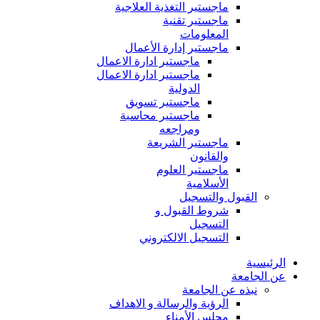
ماجستير التغذية العلاجية
ماجستير تقنية
المعلومات
ماجستير إدارة الأعمال
ماجستير ادارة الاعمال
ماجستير ادارة الاعمال
الدولية
ماجستير تسويق
ماجستير محاسبة
ومراجعه
ماجستير الشريعة
والقانون
ماجستير العلوم
الأسلامية
القبول والتسجيل
شروط القبول و
التسجيل
التسجيل الالكتروني
الرئيسية
عن الجامعة
نبذه عن الجامعة
الرؤية والرسالة و الاهداف
مجلس الأمناء