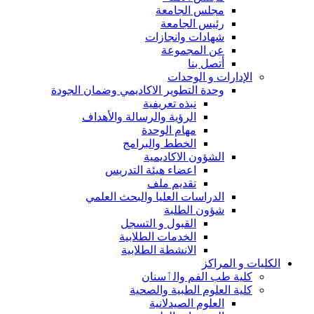
مجلس الجامعة
رئيس الجامعة
شهادات وانجازات
عن المجموعة
أتصل بنا
الإدارات و الوحدات
وحدة التطوير الاكاديمي وضمان الجودة
نبذه تعريفية
الرؤية والرسالة والأهداف
مهام الوحدة
الخطط والبرامج
الشؤون الاكاديمية
اعضاء هيئة التدريس
تقديم ملف
الدراسات العليا والبحث العلمي
شؤون الطلبة
القبول و التسجل
الخدمات الطلابية
الانشطة الطلابية
الكليات و المراكز
كلية طب الفم والٲسنان
كلية العلوم الطبية والصحية
العلوم الصيدلانية