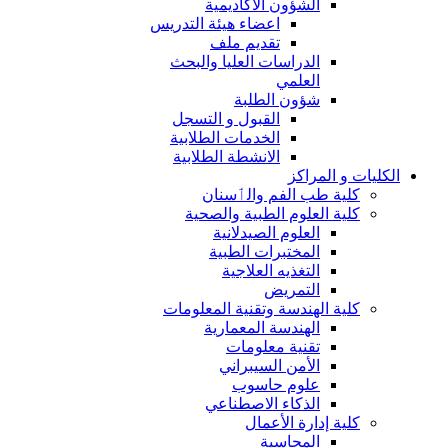
الشؤون الاكاديمية
اعضاء هيئة التدريس
تقديم ملف
الدراسات العليا والبحث
العلمي
شؤون الطلبة
القبول و التسجل
الخدمات الطلابية
الانشطة الطلابية
الكليات و المراكز
كلية طب الفم والٲسنان
كلية العلوم الطبية والصحية
العلوم الصيدلانية
المختبرات الطبية
التغذيه العلاجية
التمريض
كلية الهندسة وتقنية المعلومات
الهندسة المعمارية
تقنية معلومات
الأمن السيبراني
علوم حاسوب
الذكاء الاصطناعي
كلية إدارة الأعمال
المحاسبة