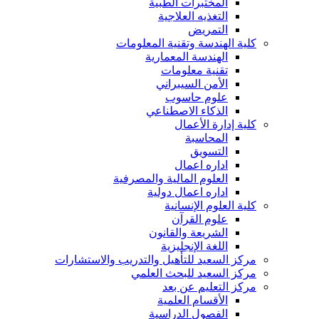
المختبرات الطبية
التغذيه العلاجية
التمريض
كلية الهندسة وتقنية المعلومات
الهندسة المعمارية
تقنية معلومات
الأمن السيبراني
علوم حاسوب
الذكاء الاصطناعي
كلية إدارة الأعمال
المحاسبة
التسويق
اداره اعمال
العلوم المالية والمصرفية
اداره اعمال دولية
كلية العلوم الإنسانية
علوم القرآن
الشريعة والقانون
اللغة الإنجليزية
مركز السعيد للتأهيل والتدريب والاستشارات
مركز السعيد للبحث العلمي
مركز التعليم عن بعد
الأقسام العلمية
الفصول الدراسية