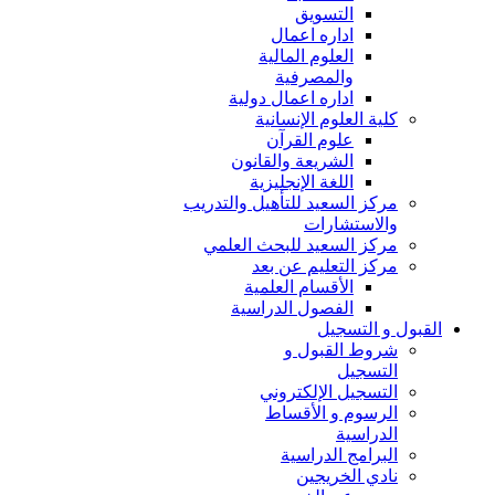
التسويق
اداره اعمال
العلوم المالية
والمصرفية
اداره اعمال دولية
كلية العلوم الإنسانية
علوم القرآن
الشريعة والقانون
اللغة الإنجليزية
مركز السعيد للتأهيل والتدريب
والاستشارات
مركز السعيد للبحث العلمي
مركز التعليم عن بعد
الأقسام العلمية
الفصول الدراسية
القبول و التسجيل
شروط القبول و
التسجيل
التسجيل الإلكتروني
الرسوم و الأقساط
الدراسية
البرامج الدراسية
نادي الخريجين