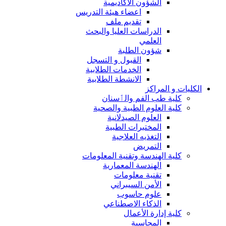
الشؤون الاكاديمية
اعضاء هيئة التدريس
تقديم ملف
الدراسات العليا والبحث
العلمي
شؤون الطلبة
القبول و التسجل
الخدمات الطلابية
الانشطة الطلابية
الكليات و المراكز
كلية طب الفم والٲسنان
كلية العلوم الطبية والصحية
العلوم الصيدلانية
المختبرات الطبية
التغذيه العلاجية
التمريض
كلية الهندسة وتقنية المعلومات
الهندسة المعمارية
تقنية معلومات
الأمن السيبراني
علوم حاسوب
الذكاء الاصطناعي
كلية إدارة الأعمال
المحاسبة