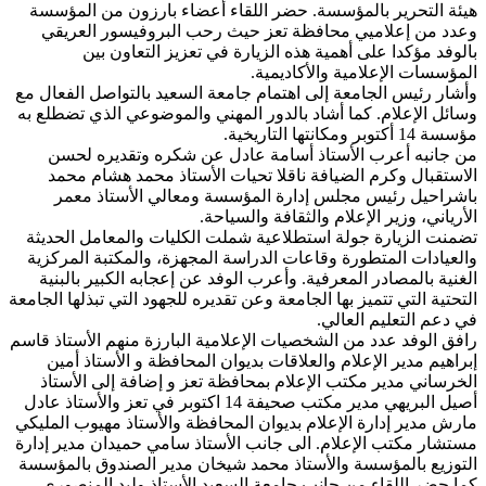
هيئة التحرير بالمؤسسة. حضر اللقاء أعضاء بارزون من المؤسسة
وعدد من إعلاميي محافظة تعز حيث رحب البروفيسور العريقي
بالوفد مؤكدا على أهمية هذه الزيارة في تعزيز التعاون بين
المؤسسات الإعلامية والأكاديمية.
وأشار رئيس الجامعة إلى اهتمام جامعة السعيد بالتواصل الفعال مع
وسائل الإعلام. كما أشاد بالدور المهني والموضوعي الذي تضطلع به
مؤسسة 14 أكتوبر ومكانتها التاريخية.
من جانبه أعرب الأستاذ أسامة عادل عن شكره وتقديره لحسن
الاستقبال وكرم الضيافة ناقلا تحيات الأستاذ محمد هشام محمد
باشراحيل رئيس مجلس إدارة المؤسسة ومعالي الأستاذ معمر
الأرياني، وزير الإعلام والثقافة والسياحة.
تضمنت الزيارة جولة استطلاعية شملت الكليات والمعامل الحديثة
والعيادات المتطورة وقاعات الدراسة المجهزة، والمكتبة المركزية
الغنية بالمصادر المعرفية. وأعرب الوفد عن إعجابه الكبير بالبنية
التحتية التي تتميز بها الجامعة وعن تقديره للجهود التي تبذلها الجامعة
في دعم التعليم العالي.
رافق الوفد عدد من الشخصيات الإعلامية البارزة منهم الأستاذ قاسم
إبراهيم مدير الإعلام والعلاقات بديوان المحافظة و الأستاذ أمين
الخرساني مدير مكتب الإعلام بمحافظة تعز و إضافة إلى الأستاذ
أصيل البريهي مدير مكتب صحيفة 14 اكتوبر في تعز والأستاذ عادل
مارش مدير إدارة الإعلام بديوان المحافظة والأستاذ مهيوب المليكي
مستشار مكتب الإعلام. الى جانب الأستاذ سامي حميدان مدير إدارة
التوزيع بالمؤسسة والأستاذ محمد شيخان مدير الصندوق بالمؤسسة
كما حضر اللقاء من جانب جامعة السعيد الأستاذ وليد المنصوري