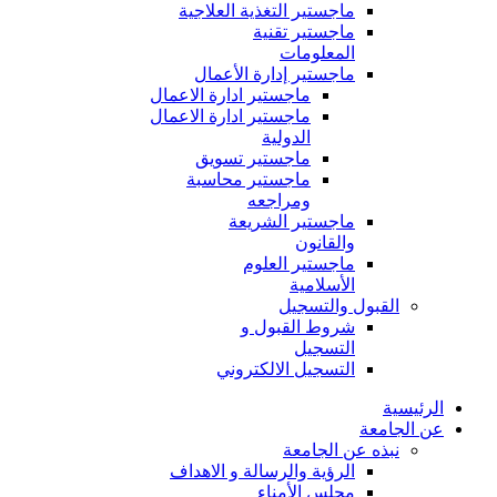
ماجستير التغذية العلاجية
ماجستير تقنية
المعلومات
ماجستير إدارة الأعمال
ماجستير ادارة الاعمال
ماجستير ادارة الاعمال
الدولية
ماجستير تسويق
ماجستير محاسبة
ومراجعه
ماجستير الشريعة
والقانون
ماجستير العلوم
الأسلامية
القبول والتسجيل
شروط القبول و
التسجيل
التسجيل الالكتروني
الرئيسية
عن الجامعة
نبذه عن الجامعة
الرؤية والرسالة و الاهداف
مجلس الأمناء