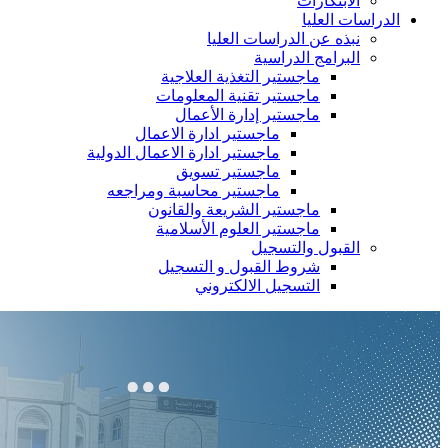
الابتكارات
الدراسات العليا
نبذه عن الدراسات العليا
البرامج الدراسية
ماجستير التغذية العلاجية
ماجستير تقنية المعلومات
ماجستير إدارة الأعمال
ماجستير ادارة الاعمال
ماجستير ادارة الاعمال الدولية
ماجستير تسويق
ماجستير محاسبة ومراجعه
ماجستير الشريعة والقانون
ماجستير العلوم الأسلامية
القبول والتسجيل
شروط القبول و التسجيل
التسجيل الالكتروني