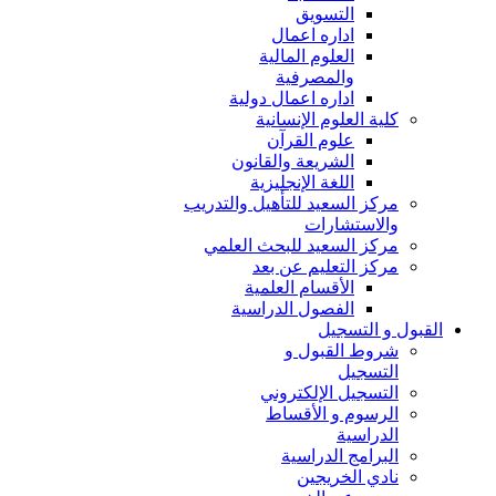
التسويق
اداره اعمال
العلوم المالية
والمصرفية
اداره اعمال دولية
كلية العلوم الإنسانية
علوم القرآن
الشريعة والقانون
اللغة الإنجليزية
مركز السعيد للتأهيل والتدريب
والاستشارات
مركز السعيد للبحث العلمي
مركز التعليم عن بعد
الأقسام العلمية
الفصول الدراسية
القبول و التسجيل
شروط القبول و
التسجيل
التسجيل الإلكتروني
الرسوم و الأقساط
الدراسية
البرامج الدراسية
نادي الخريجين