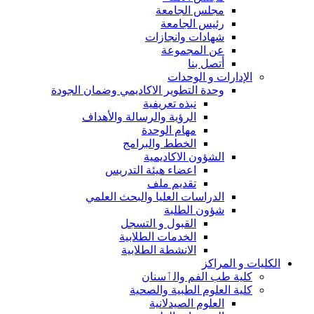
مجلس الجامعة
رئيس الجامعة
شهادات وانجازات
عن المجموعة
أتصل بنا
الإدارات و الوحدات
وحدة التطوير الاكاديمي وضمان الجودة
نبذه تعريفية
الرؤية والرسالة والأهداف
مهام الوحدة
الخطط والبرامج
الشؤون الاكاديمية
اعضاء هيئة التدريس
تقديم ملف
الدراسات العليا والبحث العلمي
شؤون الطلبة
القبول و التسجل
الخدمات الطلابية
الانشطة الطلابية
الكليات و المراكز
كلية طب الفم والٲسنان
كلية العلوم الطبية والصحية
العلوم الصيدلانية