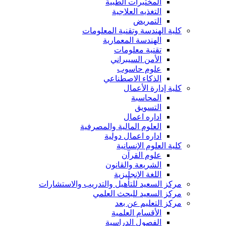
المختبرات الطبية
التغذيه العلاجية
التمريض
كلية الهندسة وتقنية المعلومات
الهندسة المعمارية
تقنية معلومات
الأمن السيبراني
علوم حاسوب
الذكاء الاصطناعي
كلية إدارة الأعمال
المحاسبة
التسويق
اداره اعمال
العلوم المالية والمصرفية
اداره اعمال دولية
كلية العلوم الإنسانية
علوم القرآن
الشريعة والقانون
اللغة الإنجليزية
مركز السعيد للتأهيل والتدريب والاستشارات
مركز السعيد للبحث العلمي
مركز التعليم عن بعد
الأقسام العلمية
الفصول الدراسية