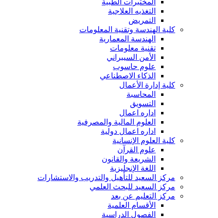
المختبرات الطبية
التغذيه العلاجية
التمريض
كلية الهندسة وتقنية المعلومات
الهندسة المعمارية
تقنية معلومات
الأمن السيبراني
علوم حاسوب
الذكاء الاصطناعي
كلية إدارة الأعمال
المحاسبة
التسويق
اداره اعمال
العلوم المالية والمصرفية
اداره اعمال دولية
كلية العلوم الإنسانية
علوم القرآن
الشريعة والقانون
اللغة الإنجليزية
مركز السعيد للتأهيل والتدريب والاستشارات
مركز السعيد للبحث العلمي
مركز التعليم عن بعد
الأقسام العلمية
الفصول الدراسية