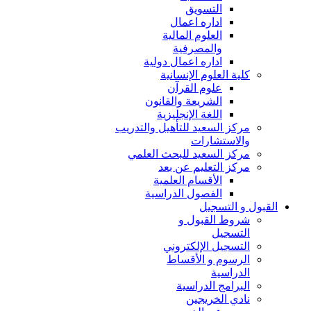
التسويق
اداره اعمال
العلوم المالية
والمصرفية
اداره اعمال دولية
كلية العلوم الإنسانية
علوم القرآن
الشريعة والقانون
اللغة الإنجليزية
مركز السعيد للتأهيل والتدريب
والاستشارات
مركز السعيد للبحث العلمي
مركز التعليم عن بعد
الأقسام العلمية
الفصول الدراسية
القبول و التسجيل
شروط القبول و
التسجيل
التسجيل الإلكتروني
الرسوم و الأقساط
الدراسية
البرامج الدراسية
نادي الخريجين