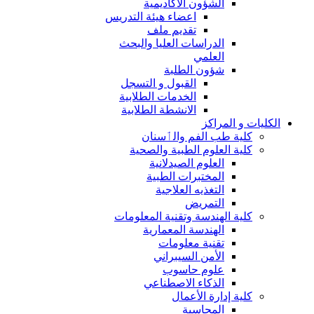
الشؤون الاكاديمية
اعضاء هيئة التدريس
تقديم ملف
الدراسات العليا والبحث
العلمي
شؤون الطلبة
القبول و التسجل
الخدمات الطلابية
الانشطة الطلابية
الكليات و المراكز
كلية طب الفم والٲسنان
كلية العلوم الطبية والصحية
العلوم الصيدلانية
المختبرات الطبية
التغذيه العلاجية
التمريض
كلية الهندسة وتقنية المعلومات
الهندسة المعمارية
تقنية معلومات
الأمن السيبراني
علوم حاسوب
الذكاء الاصطناعي
كلية إدارة الأعمال
المحاسبة