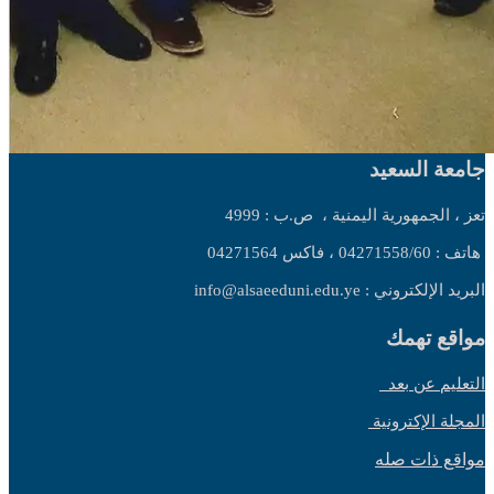
جامعة السعيد
تعز ، الجمهورية اليمنية ،
ص.ب : 4999
هاتف : 04271558/60 ، فاكس 04271564
البريد الإلكتروني : info@alsaeeduni.edu.ye
مواقع تهمك
التعليم عن بعد
المجلة الإكترونية
مواقع ذات صله