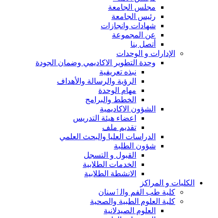
مجلس الجامعة
رئيس الجامعة
شهادات وانجازات
عن المجموعة
أتصل بنا
الإدارات و الوحدات
وحدة التطوير الاكاديمي وضمان الجودة
نبذه تعريفية
الرؤية والرسالة والأهداف
مهام الوحدة
الخطط والبرامج
الشؤون الاكاديمية
اعضاء هيئة التدريس
تقديم ملف
الدراسات العليا والبحث العلمي
شؤون الطلبة
القبول و التسجل
الخدمات الطلابية
الانشطة الطلابية
الكليات و المراكز
كلية طب الفم والٲسنان
كلية العلوم الطبية والصحية
العلوم الصيدلانية