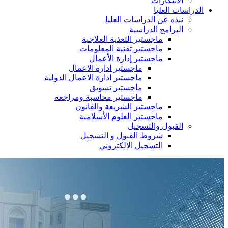
الابتكارات
الدراسات العليا
نبذه عن الدراسات العليا
البرامج الدراسية
ماجستير التغذية العلاجية
ماجستير تقنية المعلومات
ماجستير إدارة الأعمال
ماجستير ادارة الاعمال
ماجستير ادارة الاعمال الدولية
ماجستير تسويق
ماجستير محاسبة ومراجعه
ماجستير الشريعة والقانون
ماجستير العلوم الأسلامية
القبول والتسجيل
شروط القبول و التسجيل
التسجيل الالكتروني