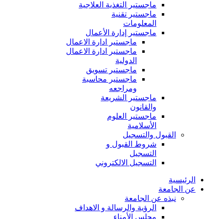
ماجستير التغذية العلاجية
ماجستير تقنية
المعلومات
ماجستير إدارة الأعمال
ماجستير ادارة الاعمال
ماجستير ادارة الاعمال
الدولية
ماجستير تسويق
ماجستير محاسبة
ومراجعه
ماجستير الشريعة
والقانون
ماجستير العلوم
الأسلامية
القبول والتسجيل
شروط القبول و
التسجيل
التسجيل الالكتروني
الرئيسية
عن الجامعة
نبذه عن الجامعة
الرؤية والرسالة و الاهداف
مجلس الأمناء