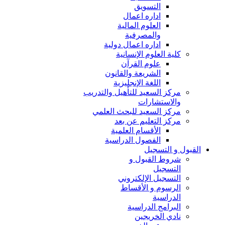
التسويق
اداره اعمال
العلوم المالية
والمصرفية
اداره اعمال دولية
كلية العلوم الإنسانية
علوم القرآن
الشريعة والقانون
اللغة الإنجليزية
مركز السعيد للتأهيل والتدريب
والاستشارات
مركز السعيد للبحث العلمي
مركز التعليم عن بعد
الأقسام العلمية
الفصول الدراسية
القبول و التسجيل
شروط القبول و
التسجيل
التسجيل الإلكتروني
الرسوم و الأقساط
الدراسية
البرامج الدراسية
نادي الخريجين