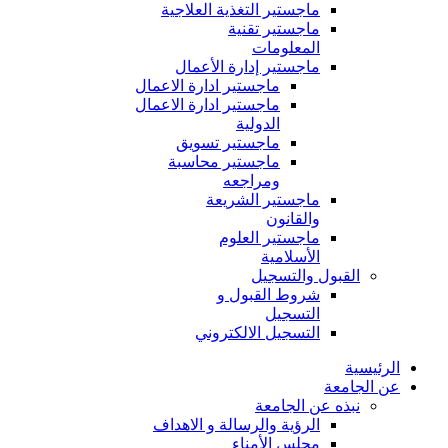
ماجستير التغذية العلاجية
ماجستير تقنية
المعلومات
ماجستير إدارة الأعمال
ماجستير ادارة الاعمال
ماجستير ادارة الاعمال
الدولية
ماجستير تسويق
ماجستير محاسبة
ومراجعه
ماجستير الشريعة
والقانون
ماجستير العلوم
الأسلامية
القبول والتسجيل
شروط القبول و
التسجيل
التسجيل الالكتروني
الرئيسية
عن الجامعة
نبذه عن الجامعة
الرؤية والرسالة و الاهداف
مجلس الأمناء