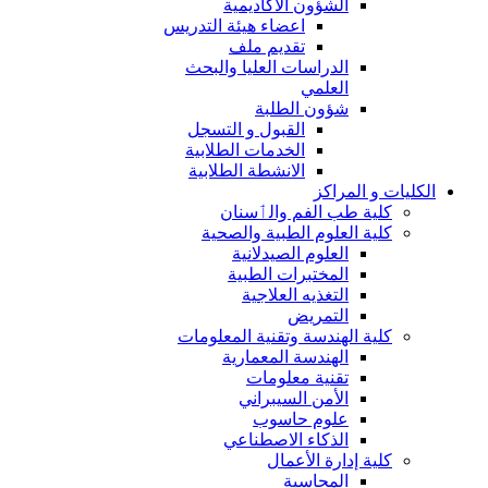
الشؤون الاكاديمية
اعضاء هيئة التدريس
تقديم ملف
الدراسات العليا والبحث
العلمي
شؤون الطلبة
القبول و التسجل
الخدمات الطلابية
الانشطة الطلابية
الكليات و المراكز
كلية طب الفم والٲسنان
كلية العلوم الطبية والصحية
العلوم الصيدلانية
المختبرات الطبية
التغذيه العلاجية
التمريض
كلية الهندسة وتقنية المعلومات
الهندسة المعمارية
تقنية معلومات
الأمن السيبراني
علوم حاسوب
الذكاء الاصطناعي
كلية إدارة الأعمال
المحاسبة