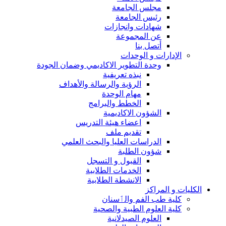
مجلس الجامعة
رئيس الجامعة
شهادات وانجازات
عن المجموعة
أتصل بنا
الإدارات و الوحدات
وحدة التطوير الاكاديمي وضمان الجودة
نبذه تعريفية
الرؤية والرسالة والأهداف
مهام الوحدة
الخطط والبرامج
الشؤون الاكاديمية
اعضاء هيئة التدريس
تقديم ملف
الدراسات العليا والبحث العلمي
شؤون الطلبة
القبول و التسجل
الخدمات الطلابية
الانشطة الطلابية
الكليات و المراكز
كلية طب الفم والٲسنان
كلية العلوم الطبية والصحية
العلوم الصيدلانية