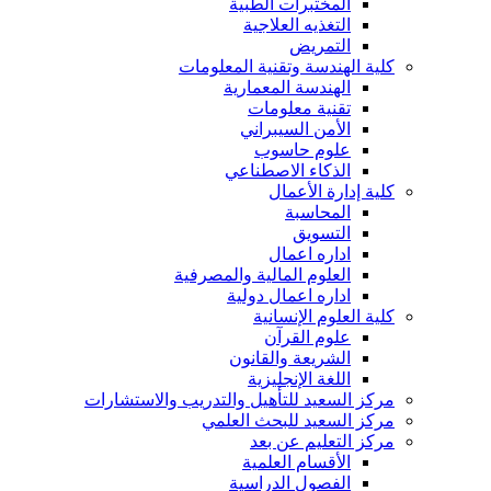
المختبرات الطبية
التغذيه العلاجية
التمريض
كلية الهندسة وتقنية المعلومات
الهندسة المعمارية
تقنية معلومات
الأمن السيبراني
علوم حاسوب
الذكاء الاصطناعي
كلية إدارة الأعمال
المحاسبة
التسويق
اداره اعمال
العلوم المالية والمصرفية
اداره اعمال دولية
كلية العلوم الإنسانية
علوم القرآن
الشريعة والقانون
اللغة الإنجليزية
مركز السعيد للتأهيل والتدريب والاستشارات
مركز السعيد للبحث العلمي
مركز التعليم عن بعد
الأقسام العلمية
الفصول الدراسية