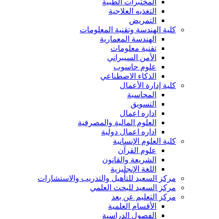
المختبرات الطبية
التغذيه العلاجية
التمريض
كلية الهندسة وتقنية المعلومات
الهندسة المعمارية
تقنية معلومات
الأمن السيبراني
علوم حاسوب
الذكاء الاصطناعي
كلية إدارة الأعمال
المحاسبة
التسويق
اداره اعمال
العلوم المالية والمصرفية
اداره اعمال دولية
كلية العلوم الإنسانية
علوم القرآن
الشريعة والقانون
اللغة الإنجليزية
مركز السعيد للتأهيل والتدريب والاستشارات
مركز السعيد للبحث العلمي
مركز التعليم عن بعد
الأقسام العلمية
الفصول الدراسية