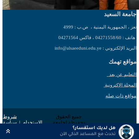
جامعة السعيد
تعز ، الجمهورية اليمنية ،
ص.ب : 4999
هاتف : 04271558/60 ، فاكس 04271564
البريد الإلكتروني : info@alsaeeduni.edu.ye
مواقع تهمك
التعليم عن بعد
المجلة الإكترونية
مواقع ذات صله
جميع الحقوق
شروط
محفوظة لجامعة
الاستخدام
|
سياسة
السعيد 2025 ©
الخصوصية
هل لديك استفسار؟
تحدث مع المساعد الذكي الآن