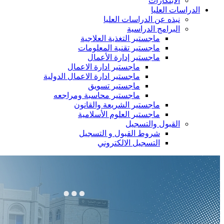
الابتكارات
الدراسات العليا
نبذه عن الدراسات العليا
البرامج الدراسية
ماجستير التغذية العلاجية
ماجستير تقنية المعلومات
ماجستير إدارة الأعمال
ماجستير ادارة الاعمال
ماجستير ادارة الاعمال الدولية
ماجستير تسويق
ماجستير محاسبة ومراجعه
ماجستير الشريعة والقانون
ماجستير العلوم الأسلامية
القبول والتسجيل
شروط القبول و التسجيل
التسجيل الالكتروني