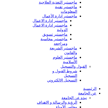
ماجستير التغذية العلاجية
ماجستير تقنية
المعلومات
ماجستير إدارة الأعمال
ماجستير ادارة الاعمال
ماجستير ادارة الاعمال
الدولية
ماجستير تسويق
ماجستير محاسبة
ومراجعه
ماجستير الشريعة
والقانون
ماجستير العلوم
الأسلامية
القبول والتسجيل
شروط القبول و
التسجيل
التسجيل الالكتروني
الرئيسية
عن الجامعة
نبذه عن الجامعة
الرؤية والرسالة و الاهداف
مجلس الأمناء