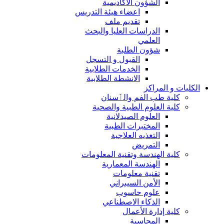
الشؤون الاكاديمية
اعضاء هيئة التدريس
تقديم ملف
الدراسات العليا والبحث
العلمي
شؤون الطلبة
القبول و التسجل
الخدمات الطلابية
الانشطة الطلابية
الكليات و المراكز
كلية طب الفم والٲسنان
كلية العلوم الطبية والصحية
العلوم الصيدلانية
المختبرات الطبية
التغذيه العلاجية
التمريض
كلية الهندسة وتقنية المعلومات
الهندسة المعمارية
تقنية معلومات
الأمن السيبراني
علوم حاسوب
الذكاء الاصطناعي
كلية إدارة الأعمال
المحاسبة