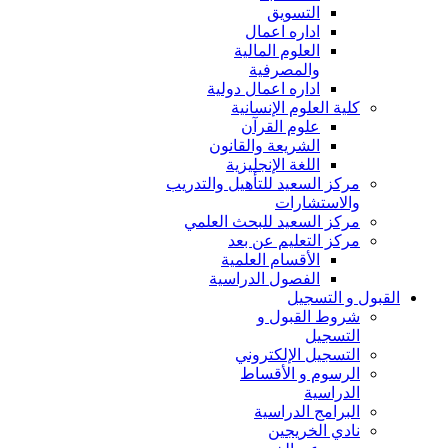
التسويق
اداره اعمال
العلوم المالية
والمصرفية
اداره اعمال دولية
كلية العلوم الإنسانية
علوم القرآن
الشريعة والقانون
اللغة الإنجليزية
مركز السعيد للتأهيل والتدريب
والاستشارات
مركز السعيد للبحث العلمي
مركز التعليم عن بعد
الأقسام العلمية
الفصول الدراسية
القبول و التسجيل
شروط القبول و
التسجيل
التسجيل الإلكتروني
الرسوم و الأقساط
الدراسية
البرامج الدراسية
نادي الخريجين