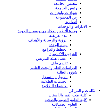
مجلس الجامعة
رئيس الجامعة
شهادات وانجازات
عن المجموعة
أتصل بنا
الإدارات و الوحدات
وحدة التطوير الاكاديمي وضمان الجودة
نبذه تعريفية
الرؤية والرسالة والأهداف
مهام الوحدة
الخطط والبرامج
الشؤون الاكاديمية
اعضاء هيئة التدريس
تقديم ملف
الدراسات العليا والبحث العلمي
شؤون الطلبة
القبول و التسجل
الخدمات الطلابية
الانشطة الطلابية
الكليات و المراكز
كلية طب الفم والٲسنان
كلية العلوم الطبية والصحية
العلوم الصيدلانية