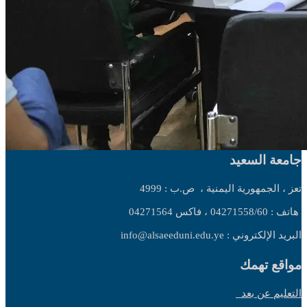
جامعة السعيد
تعز ، الجمهورية اليمنية ،
ص.ب : 4999
هاتف : 04271558/60 ، فاكس 04271564
البريد الإلكتروني : info@alsaeeduni.edu.ye
مواقع تهمك
التعليم عن بعد