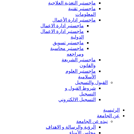
ماجستير التغذية العلاجية
ماجستير تقنية
المعلومات
ماجستير إدارة الأعمال
ماجستير ادارة الاعمال
ماجستير ادارة الاعمال
الدولية
ماجستير تسويق
ماجستير محاسبة
ومراجعه
ماجستير الشريعة
والقانون
ماجستير العلوم
الأسلامية
القبول والتسجيل
شروط القبول و
التسجيل
التسجيل الالكتروني
الرئيسية
عن الجامعة
نبذه عن الجامعة
الرؤية والرسالة و الاهداف
مجلس الأمناء