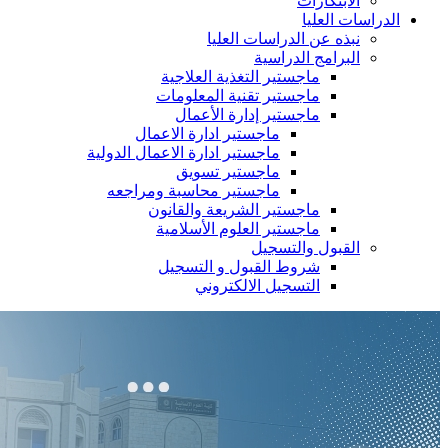
الابتكارات
الدراسات العليا
نبذه عن الدراسات العليا
البرامج الدراسية
ماجستير التغذية العلاجية
ماجستير تقنية المعلومات
ماجستير إدارة الأعمال
ماجستير ادارة الاعمال
ماجستير ادارة الاعمال الدولية
ماجستير تسويق
ماجستير محاسبة ومراجعه
ماجستير الشريعة والقانون
ماجستير العلوم الأسلامية
القبول والتسجيل
شروط القبول و التسجيل
التسجيل الالكتروني