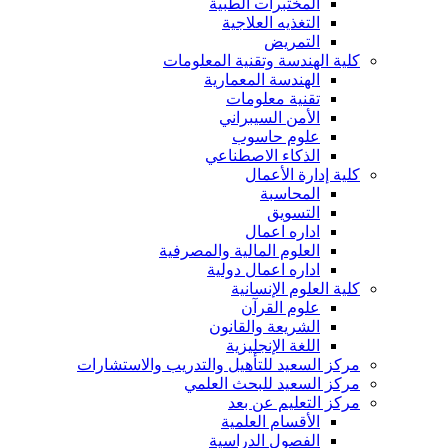
المختبرات الطبية
التغذيه العلاجية
التمريض
كلية الهندسة وتقنية المعلومات
الهندسة المعمارية
تقنية معلومات
الأمن السيبراني
علوم حاسوب
الذكاء الاصطناعي
كلية إدارة الأعمال
المحاسبة
التسويق
اداره اعمال
العلوم المالية والمصرفية
اداره اعمال دولية
كلية العلوم الإنسانية
علوم القرآن
الشريعة والقانون
اللغة الإنجليزية
مركز السعيد للتأهيل والتدريب والاستشارات
مركز السعيد للبحث العلمي
مركز التعليم عن بعد
الأقسام العلمية
الفصول الدراسية