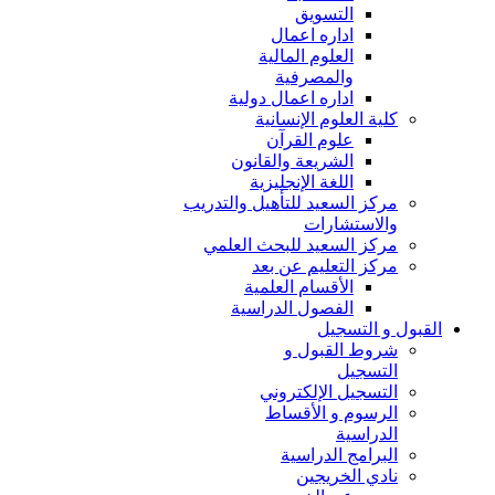
التسويق
اداره اعمال
العلوم المالية
والمصرفية
اداره اعمال دولية
كلية العلوم الإنسانية
علوم القرآن
الشريعة والقانون
اللغة الإنجليزية
مركز السعيد للتأهيل والتدريب
والاستشارات
مركز السعيد للبحث العلمي
مركز التعليم عن بعد
الأقسام العلمية
الفصول الدراسية
القبول و التسجيل
شروط القبول و
التسجيل
التسجيل الإلكتروني
الرسوم و الأقساط
الدراسية
البرامج الدراسية
نادي الخريجين