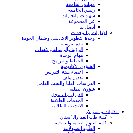
مجلس الجامعة
رئيس الجامعة
شهادات وانجازات
عن المجموعة
أتصل بنا
الإدارات و الوحدات
وحدة التطوير الاكاديمي وضمان الجودة
نبذه تعريفية
الرؤية والرسالة والأهداف
مهام الوحدة
الخطط والبرامج
الشؤون الاكاديمية
اعضاء هيئة التدريس
تقديم ملف
الدراسات العليا والبحث العلمي
شؤون الطلبة
القبول و التسجل
الخدمات الطلابية
الانشطة الطلابية
الكليات و المراكز
كلية طب الفم والٲسنان
كلية العلوم الطبية والصحية
العلوم الصيدلانية