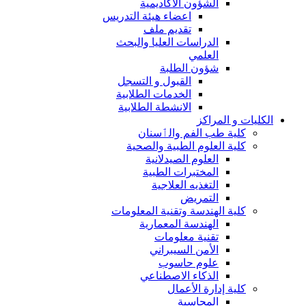
الشؤون الاكاديمية
اعضاء هيئة التدريس
تقديم ملف
الدراسات العليا والبحث
العلمي
شؤون الطلبة
القبول و التسجل
الخدمات الطلابية
الانشطة الطلابية
الكليات و المراكز
كلية طب الفم والٲسنان
كلية العلوم الطبية والصحية
العلوم الصيدلانية
المختبرات الطبية
التغذيه العلاجية
التمريض
كلية الهندسة وتقنية المعلومات
الهندسة المعمارية
تقنية معلومات
الأمن السيبراني
علوم حاسوب
الذكاء الاصطناعي
كلية إدارة الأعمال
المحاسبة