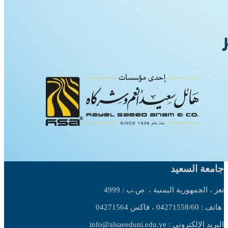
جامعة السعيد
تعز ، الجمهورية اليمنية ،
ص.ب : 4999
هاتف : 04271558/60 ، فاكس 04271564
البريد الإلكتروني : info@alsaeeduni.edu.ye