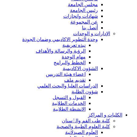
مجلس الجامعة
رئيس الجامعة
شهادات وانجازات
عن المجموعة
أتصل بنا
الإدارات و الوحدات
وحدة التطوير الاكاديمي وضمان الجودة
نبذه تعريفية
الرؤية والرسالة والأهداف
مهام الوحدة
الخطط والبرامج
الشؤون الاكاديمية
اعضاء هيئة التدريس
تقديم ملف
الدراسات العليا والبحث العلمي
شؤون الطلبة
القبول و التسجل
الخدمات الطلابية
الانشطة الطلابية
الكليات و المراكز
كلية طب الفم والٲسنان
كلية العلوم الطبية والصحية
العلوم الصيدلانية