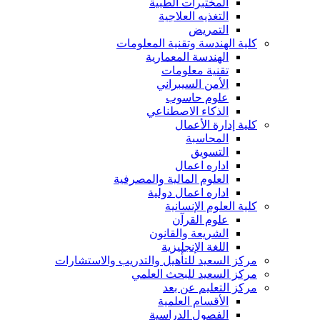
المختبرات الطبية
التغذيه العلاجية
التمريض
كلية الهندسة وتقنية المعلومات
الهندسة المعمارية
تقنية معلومات
الأمن السيبراني
علوم حاسوب
الذكاء الاصطناعي
كلية إدارة الأعمال
المحاسبة
التسويق
اداره اعمال
العلوم المالية والمصرفية
اداره اعمال دولية
كلية العلوم الإنسانية
علوم القرآن
الشريعة والقانون
اللغة الإنجليزية
مركز السعيد للتأهيل والتدريب والاستشارات
مركز السعيد للبحث العلمي
مركز التعليم عن بعد
الأقسام العلمية
الفصول الدراسية