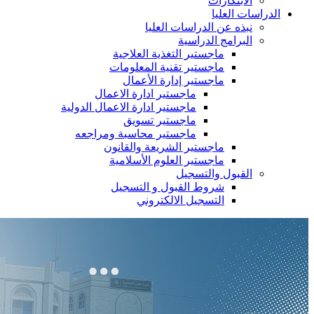
الابتكارات
الدراسات العليا
نبذه عن الدراسات العليا
البرامج الدراسية
ماجستير التغذية العلاجية
ماجستير تقنية المعلومات
ماجستير إدارة الأعمال
ماجستير ادارة الاعمال
ماجستير ادارة الاعمال الدولية
ماجستير تسويق
ماجستير محاسبة ومراجعه
ماجستير الشريعة والقانون
ماجستير العلوم الأسلامية
القبول والتسجيل
شروط القبول و التسجيل
التسجيل الالكتروني