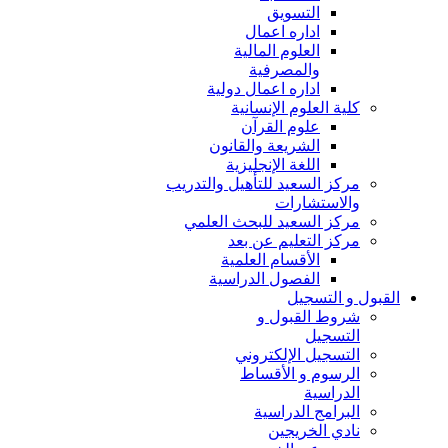
التسويق
اداره اعمال
العلوم المالية
والمصرفية
اداره اعمال دولية
كلية العلوم الإنسانية
علوم القرآن
الشريعة والقانون
اللغة الإنجليزية
مركز السعيد للتأهيل والتدريب
والاستشارات
مركز السعيد للبحث العلمي
مركز التعليم عن بعد
الأقسام العلمية
الفصول الدراسية
القبول و التسجيل
شروط القبول و
التسجيل
التسجيل الإلكتروني
الرسوم و الأقساط
الدراسية
البرامج الدراسية
نادي الخريجين