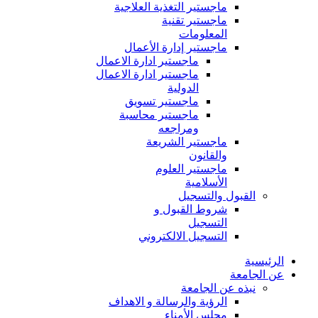
ماجستير التغذية العلاجية
ماجستير تقنية
المعلومات
ماجستير إدارة الأعمال
ماجستير ادارة الاعمال
ماجستير ادارة الاعمال
الدولية
ماجستير تسويق
ماجستير محاسبة
ومراجعه
ماجستير الشريعة
والقانون
ماجستير العلوم
الأسلامية
القبول والتسجيل
شروط القبول و
التسجيل
التسجيل الالكتروني
الرئيسية
عن الجامعة
نبذه عن الجامعة
الرؤية والرسالة و الاهداف
مجلس الأمناء