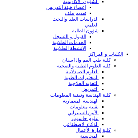
الشؤون الاكاديمية
اعضاء هيئة التدريس
تقديم ملف
الدراسات العليا والبحث
العلمي
شؤون الطلبة
القبول و التسجل
الخدمات الطلابية
الانشطة الطلابية
الكليات و المراكز
كلية طب الفم والٲسنان
كلية العلوم الطبية والصحية
العلوم الصيدلانية
المختبرات الطبية
التغذيه العلاجية
التمريض
كلية الهندسة وتقنية المعلومات
الهندسة المعمارية
تقنية معلومات
الأمن السيبراني
علوم حاسوب
الذكاء الاصطناعي
كلية إدارة الأعمال
المحاسبة