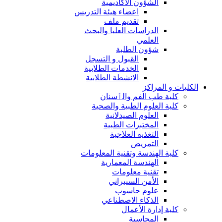
الشؤون الاكاديمية
اعضاء هيئة التدريس
تقديم ملف
الدراسات العليا والبحث
العلمي
شؤون الطلبة
القبول و التسجل
الخدمات الطلابية
الانشطة الطلابية
الكليات و المراكز
كلية طب الفم والٲسنان
كلية العلوم الطبية والصحية
العلوم الصيدلانية
المختبرات الطبية
التغذيه العلاجية
التمريض
كلية الهندسة وتقنية المعلومات
الهندسة المعمارية
تقنية معلومات
الأمن السيبراني
علوم حاسوب
الذكاء الاصطناعي
كلية إدارة الأعمال
المحاسبة