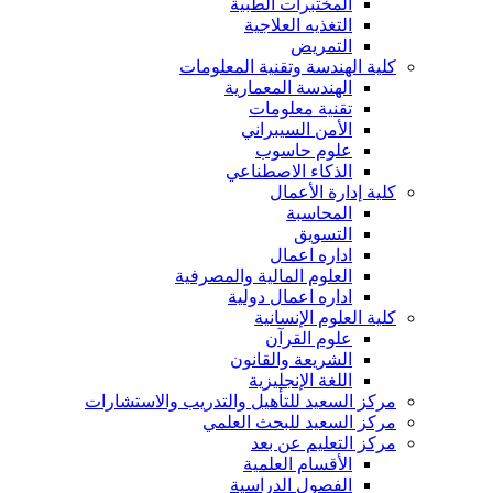
المختبرات الطبية
التغذيه العلاجية
التمريض
كلية الهندسة وتقنية المعلومات
الهندسة المعمارية
تقنية معلومات
الأمن السيبراني
علوم حاسوب
الذكاء الاصطناعي
كلية إدارة الأعمال
المحاسبة
التسويق
اداره اعمال
العلوم المالية والمصرفية
اداره اعمال دولية
كلية العلوم الإنسانية
علوم القرآن
الشريعة والقانون
اللغة الإنجليزية
مركز السعيد للتأهيل والتدريب والاستشارات
مركز السعيد للبحث العلمي
مركز التعليم عن بعد
الأقسام العلمية
الفصول الدراسية