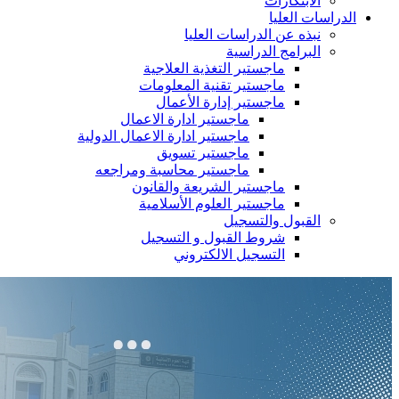
الابتكارات
الدراسات العليا
نبذه عن الدراسات العليا
البرامج الدراسية
ماجستير التغذية العلاجية
ماجستير تقنية المعلومات
ماجستير إدارة الأعمال
ماجستير ادارة الاعمال
ماجستير ادارة الاعمال الدولية
ماجستير تسويق
ماجستير محاسبة ومراجعه
ماجستير الشريعة والقانون
ماجستير العلوم الأسلامية
القبول والتسجيل
شروط القبول و التسجيل
التسجيل الالكتروني