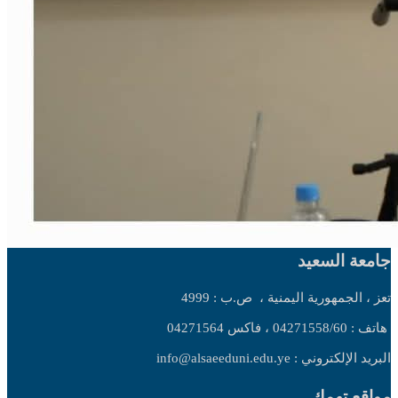
جامعة السعيد
تعز ، الجمهورية اليمنية ،
ص.ب : 4999
هاتف : 04271558/60 ، فاكس 04271564
البريد الإلكتروني : info@alsaeeduni.edu.ye
مواقع تهمك