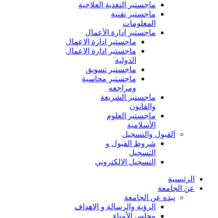
ماجستير التغذية العلاجية
ماجستير تقنية
المعلومات
ماجستير إدارة الأعمال
ماجستير ادارة الاعمال
ماجستير ادارة الاعمال
الدولية
ماجستير تسويق
ماجستير محاسبة
ومراجعه
ماجستير الشريعة
والقانون
ماجستير العلوم
الأسلامية
القبول والتسجيل
شروط القبول و
التسجيل
التسجيل الالكتروني
الرئيسية
عن الجامعة
نبذه عن الجامعة
الرؤية والرسالة و الاهداف
مجلس الأمناء