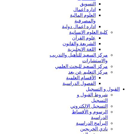
التسويق
اداره اعمال
العلوم المالية
والمصرفية
اداره اعمال دولية
كلية العلوم الإنسانية
علوم القرآن
الشريعة والقانون
اللغة الإنجليزية
مركز السعيد للتأهيل والتدريب
والاستشارات
مركز السعيد للبحث العلمي
مركز التعليم عن بعد
الأقسام العلمية
الفصول الدراسية
القبول و التسجيل
شروط القبول و
التسجيل
التسجيل الإلكتروني
الرسوم و الأقساط
الدراسية
البرامج الدراسية
نادي الخريجين