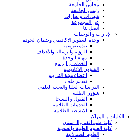
مجلس الجامعة
رئيس الجامعة
شهادات وانجازات
عن المجموعة
أتصل بنا
الإدارات و الوحدات
وحدة التطوير الاكاديمي وضمان الجودة
نبذه تعريفية
الرؤية والرسالة والأهداف
مهام الوحدة
الخطط والبرامج
الشؤون الاكاديمية
اعضاء هيئة التدريس
تقديم ملف
الدراسات العليا والبحث العلمي
شؤون الطلبة
القبول و التسجل
الخدمات الطلابية
الانشطة الطلابية
الكليات و المراكز
كلية طب الفم والٲسنان
كلية العلوم الطبية والصحية
العلوم الصيدلانية