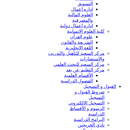
التسويق
اداره اعمال
العلوم المالية
والمصرفية
اداره اعمال دولية
كلية العلوم الإنسانية
علوم القرآن
الشريعة والقانون
اللغة الإنجليزية
مركز السعيد للتأهيل والتدريب
والاستشارات
مركز السعيد للبحث العلمي
مركز التعليم عن بعد
الأقسام العلمية
الفصول الدراسية
القبول و التسجيل
شروط القبول و
التسجيل
التسجيل الإلكتروني
الرسوم و الأقساط
الدراسية
البرامج الدراسية
نادي الخريجين