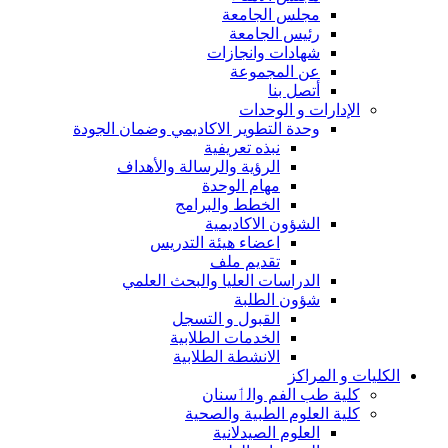
مجلس الجامعة
رئيس الجامعة
شهادات وانجازات
عن المجموعة
أتصل بنا
الإدارات و الوحدات
وحدة التطوير الاكاديمي وضمان الجودة
نبذه تعريفية
الرؤية والرسالة والأهداف
مهام الوحدة
الخطط والبرامج
الشؤون الاكاديمية
اعضاء هيئة التدريس
تقديم ملف
الدراسات العليا والبحث العلمي
شؤون الطلبة
القبول و التسجل
الخدمات الطلابية
الانشطة الطلابية
الكليات و المراكز
كلية طب الفم والٲسنان
كلية العلوم الطبية والصحية
العلوم الصيدلانية