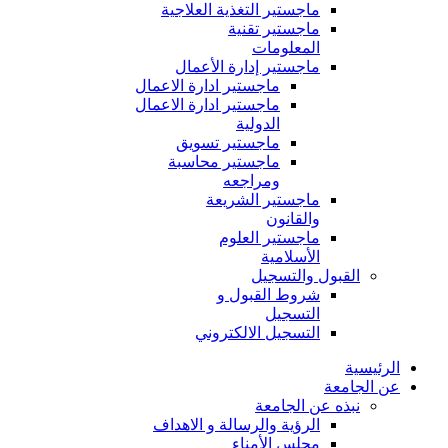
ماجستير التغذية العلاجية
ماجستير تقنية
المعلومات
ماجستير إدارة الأعمال
ماجستير ادارة الاعمال
ماجستير ادارة الاعمال
الدولية
ماجستير تسويق
ماجستير محاسبة
ومراجعه
ماجستير الشريعة
والقانون
ماجستير العلوم
الأسلامية
القبول والتسجيل
شروط القبول و
التسجيل
التسجيل الالكتروني
الرئيسية
عن الجامعة
نبذه عن الجامعة
الرؤية والرسالة و الاهداف
مجلس الأمناء