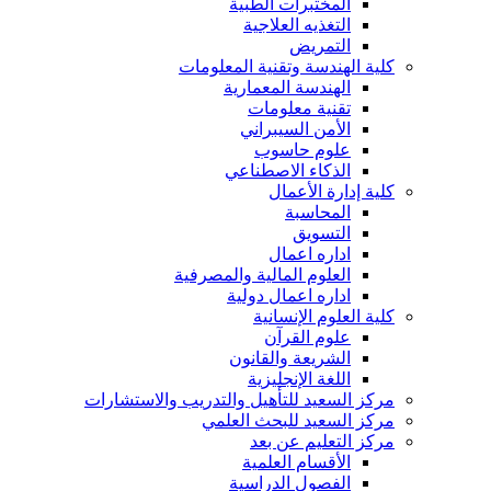
المختبرات الطبية
التغذيه العلاجية
التمريض
كلية الهندسة وتقنية المعلومات
الهندسة المعمارية
تقنية معلومات
الأمن السيبراني
علوم حاسوب
الذكاء الاصطناعي
كلية إدارة الأعمال
المحاسبة
التسويق
اداره اعمال
العلوم المالية والمصرفية
اداره اعمال دولية
كلية العلوم الإنسانية
علوم القرآن
الشريعة والقانون
اللغة الإنجليزية
مركز السعيد للتأهيل والتدريب والاستشارات
مركز السعيد للبحث العلمي
مركز التعليم عن بعد
الأقسام العلمية
الفصول الدراسية