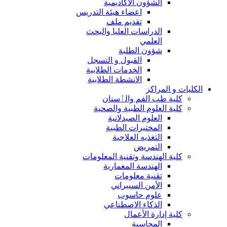
الشؤون الاكاديمية
اعضاء هيئة التدريس
تقديم ملف
الدراسات العليا والبحث
العلمي
شؤون الطلبة
القبول و التسجل
الخدمات الطلابية
الانشطة الطلابية
الكليات و المراكز
كلية طب الفم والٲسنان
كلية العلوم الطبية والصحية
العلوم الصيدلانية
المختبرات الطبية
التغذيه العلاجية
التمريض
كلية الهندسة وتقنية المعلومات
الهندسة المعمارية
تقنية معلومات
الأمن السيبراني
علوم حاسوب
الذكاء الاصطناعي
كلية إدارة الأعمال
المحاسبة