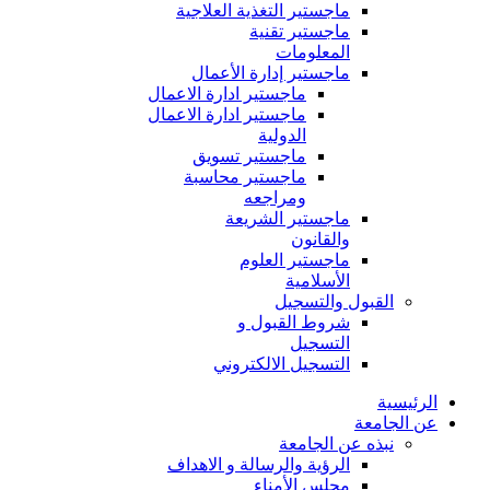
ماجستير التغذية العلاجية
ماجستير تقنية
المعلومات
ماجستير إدارة الأعمال
ماجستير ادارة الاعمال
ماجستير ادارة الاعمال
الدولية
ماجستير تسويق
ماجستير محاسبة
ومراجعه
ماجستير الشريعة
والقانون
ماجستير العلوم
الأسلامية
القبول والتسجيل
شروط القبول و
التسجيل
التسجيل الالكتروني
الرئيسية
عن الجامعة
نبذه عن الجامعة
الرؤية والرسالة و الاهداف
مجلس الأمناء