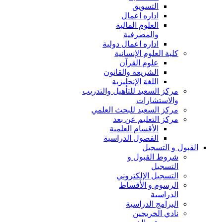
التسويق
اداره اعمال
العلوم المالية
والمصرفية
اداره اعمال دولية
كلية العلوم الإنسانية
علوم القرآن
الشريعة والقانون
اللغة الإنجليزية
مركز السعيد للتأهيل والتدريب
والاستشارات
مركز السعيد للبحث العلمي
مركز التعليم عن بعد
الأقسام العلمية
الفصول الدراسية
القبول و التسجيل
شروط القبول و
التسجيل
التسجيل الإلكتروني
الرسوم و الأقساط
الدراسية
البرامج الدراسية
نادي الخريجين