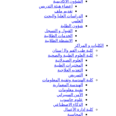
الشؤون الاكاديمية
اعضاء هيئة التدريس
تقديم ملف
الدراسات العليا والبحث
العلمي
شؤون الطلبة
القبول و التسجل
الخدمات الطلابية
الانشطة الطلابية
الكليات و المراكز
كلية طب الفم والٲسنان
كلية العلوم الطبية والصحية
العلوم الصيدلانية
المختبرات الطبية
التغذيه العلاجية
التمريض
كلية الهندسة وتقنية المعلومات
الهندسة المعمارية
تقنية معلومات
الأمن السيبراني
علوم حاسوب
الذكاء الاصطناعي
كلية إدارة الأعمال
المحاسبة