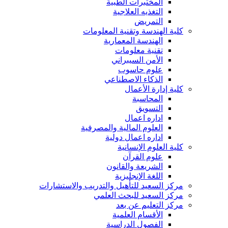
المختبرات الطبية
التغذيه العلاجية
التمريض
كلية الهندسة وتقنية المعلومات
الهندسة المعمارية
تقنية معلومات
الأمن السيبراني
علوم حاسوب
الذكاء الاصطناعي
كلية إدارة الأعمال
المحاسبة
التسويق
اداره اعمال
العلوم المالية والمصرفية
اداره اعمال دولية
كلية العلوم الإنسانية
علوم القرآن
الشريعة والقانون
اللغة الإنجليزية
مركز السعيد للتأهيل والتدريب والاستشارات
مركز السعيد للبحث العلمي
مركز التعليم عن بعد
الأقسام العلمية
الفصول الدراسية