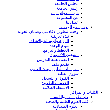
مجلس الجامعة
رئيس الجامعة
شهادات وانجازات
عن المجموعة
أتصل بنا
الإدارات و الوحدات
وحدة التطوير الاكاديمي وضمان الجودة
نبذه تعريفية
الرؤية والرسالة والأهداف
مهام الوحدة
الخطط والبرامج
الشؤون الاكاديمية
اعضاء هيئة التدريس
تقديم ملف
الدراسات العليا والبحث العلمي
شؤون الطلبة
القبول و التسجل
الخدمات الطلابية
الانشطة الطلابية
الكليات و المراكز
كلية طب الفم والٲسنان
كلية العلوم الطبية والصحية
العلوم الصيدلانية