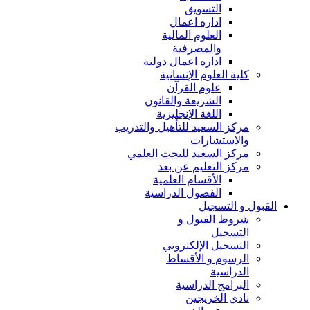
التسويق
اداره اعمال
العلوم المالية
والمصرفية
اداره اعمال دولية
كلية العلوم الإنسانية
علوم القرآن
الشريعة والقانون
اللغة الإنجليزية
مركز السعيد للتأهيل والتدريب
والاستشارات
مركز السعيد للبحث العلمي
مركز التعليم عن بعد
الأقسام العلمية
الفصول الدراسية
القبول و التسجيل
شروط القبول و
التسجيل
التسجيل الإلكتروني
الرسوم و الأقساط
الدراسية
البرامج الدراسية
نادي الخريجين