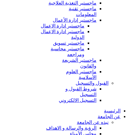
ماجستير التغذية العلاجية
ماجستير تقنية
المعلومات
ماجستير إدارة الأعمال
ماجستير ادارة الاعمال
ماجستير ادارة الاعمال
الدولية
ماجستير تسويق
ماجستير محاسبة
ومراجعه
ماجستير الشريعة
والقانون
ماجستير العلوم
الأسلامية
القبول والتسجيل
شروط القبول و
التسجيل
التسجيل الالكتروني
الرئيسية
عن الجامعة
نبذه عن الجامعة
الرؤية والرسالة و الاهداف
مجلس الأمناء