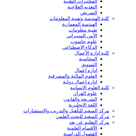
المختبرات الطبية
التغذيه العلاجية
التمريض
كلية الهندسة وتقنية المعلومات
الهندسة المعمارية
تقنية معلومات
الأمن السيبراني
علوم حاسوب
الذكاء الاصطناعي
كلية إدارة الأعمال
المحاسبة
التسويق
اداره اعمال
العلوم المالية والمصرفية
اداره اعمال دولية
كلية العلوم الإنسانية
علوم القرآن
الشريعة والقانون
اللغة الإنجليزية
مركز السعيد للتأهيل والتدريب والاستشارات
مركز السعيد للبحث العلمي
مركز التعليم عن بعد
الأقسام العلمية
الفصول الدراسية