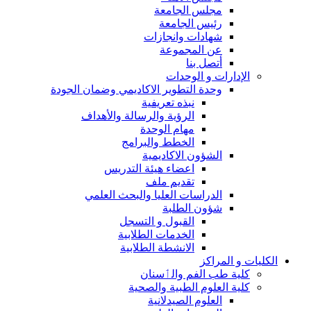
مجلس الجامعة
رئيس الجامعة
شهادات وانجازات
عن المجموعة
أتصل بنا
الإدارات و الوحدات
وحدة التطوير الاكاديمي وضمان الجودة
نبذه تعريفية
الرؤية والرسالة والأهداف
مهام الوحدة
الخطط والبرامج
الشؤون الاكاديمية
اعضاء هيئة التدريس
تقديم ملف
الدراسات العليا والبحث العلمي
شؤون الطلبة
القبول و التسجل
الخدمات الطلابية
الانشطة الطلابية
الكليات و المراكز
كلية طب الفم والٲسنان
كلية العلوم الطبية والصحية
العلوم الصيدلانية