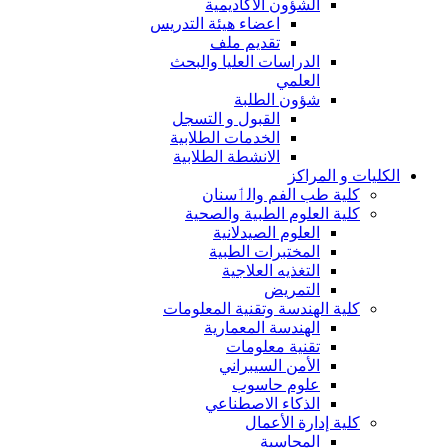
الشؤون الاكاديمية
اعضاء هيئة التدريس
تقديم ملف
الدراسات العليا والبحث
العلمي
شؤون الطلبة
القبول و التسجل
الخدمات الطلابية
الانشطة الطلابية
الكليات و المراكز
كلية طب الفم والٲسنان
كلية العلوم الطبية والصحية
العلوم الصيدلانية
المختبرات الطبية
التغذيه العلاجية
التمريض
كلية الهندسة وتقنية المعلومات
الهندسة المعمارية
تقنية معلومات
الأمن السيبراني
علوم حاسوب
الذكاء الاصطناعي
كلية إدارة الأعمال
المحاسبة