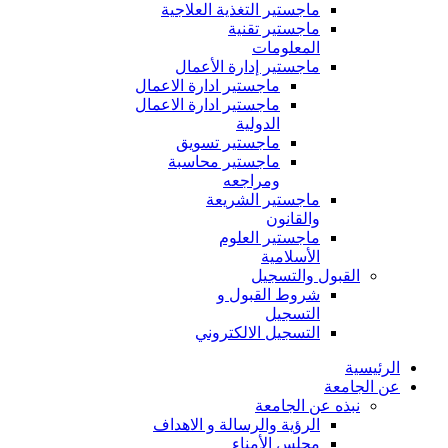
ماجستير التغذية العلاجية
ماجستير تقنية
المعلومات
ماجستير إدارة الأعمال
ماجستير ادارة الاعمال
ماجستير ادارة الاعمال
الدولية
ماجستير تسويق
ماجستير محاسبة
ومراجعه
ماجستير الشريعة
والقانون
ماجستير العلوم
الأسلامية
القبول والتسجيل
شروط القبول و
التسجيل
التسجيل الالكتروني
الرئيسية
عن الجامعة
نبذه عن الجامعة
الرؤية والرسالة و الاهداف
مجلس الأمناء