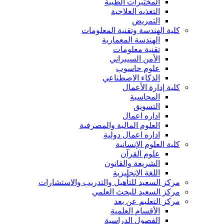
المختبرات الطبية
التغذيه العلاجية
التمريض
كلية الهندسة وتقنية المعلومات
الهندسة المعمارية
تقنية معلومات
الأمن السيبراني
علوم حاسوب
الذكاء الاصطناعي
كلية إدارة الأعمال
المحاسبة
التسويق
اداره اعمال
العلوم المالية والمصرفية
اداره اعمال دولية
كلية العلوم الإنسانية
علوم القرآن
الشريعة والقانون
اللغة الإنجليزية
مركز السعيد للتأهيل والتدريب والاستشارات
مركز السعيد للبحث العلمي
مركز التعليم عن بعد
الأقسام العلمية
الفصول الدراسية