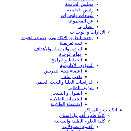
مجلس الجامعة
رئيس الجامعة
شهادات وانجازات
عن المجموعة
أتصل بنا
الإدارات و الوحدات
وحدة التطوير الاكاديمي وضمان الجودة
نبذه تعريفية
الرؤية والرسالة والأهداف
مهام الوحدة
الخطط والبرامج
الشؤون الاكاديمية
اعضاء هيئة التدريس
تقديم ملف
الدراسات العليا والبحث العلمي
شؤون الطلبة
القبول و التسجل
الخدمات الطلابية
الانشطة الطلابية
الكليات و المراكز
كلية طب الفم والٲسنان
كلية العلوم الطبية والصحية
العلوم الصيدلانية