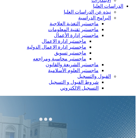
الابتكارات
الدراسات العليا
نبذه عن الدراسات العليا
البرامج الدراسية
ماجستير التغذية العلاجية
ماجستير تقنية المعلومات
ماجستير إدارة الأعمال
ماجستير ادارة الاعمال
ماجستير ادارة الاعمال الدولية
ماجستير تسويق
ماجستير محاسبة ومراجعه
ماجستير الشريعة والقانون
ماجستير العلوم الأسلامية
القبول والتسجيل
شروط القبول و التسجيل
التسجيل الالكتروني