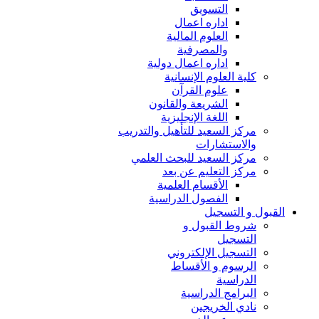
التسويق
اداره اعمال
العلوم المالية
والمصرفية
اداره اعمال دولية
كلية العلوم الإنسانية
علوم القرآن
الشريعة والقانون
اللغة الإنجليزية
مركز السعيد للتأهيل والتدريب
والاستشارات
مركز السعيد للبحث العلمي
مركز التعليم عن بعد
الأقسام العلمية
الفصول الدراسية
القبول و التسجيل
شروط القبول و
التسجيل
التسجيل الإلكتروني
الرسوم و الأقساط
الدراسية
البرامج الدراسية
نادي الخريجين