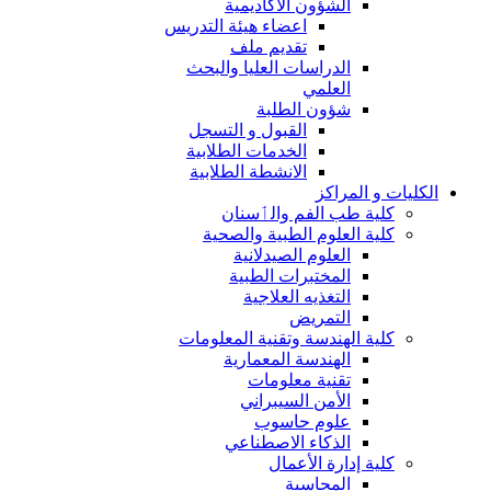
الشؤون الاكاديمية
اعضاء هيئة التدريس
تقديم ملف
الدراسات العليا والبحث
العلمي
شؤون الطلبة
القبول و التسجل
الخدمات الطلابية
الانشطة الطلابية
الكليات و المراكز
كلية طب الفم والٲسنان
كلية العلوم الطبية والصحية
العلوم الصيدلانية
المختبرات الطبية
التغذيه العلاجية
التمريض
كلية الهندسة وتقنية المعلومات
الهندسة المعمارية
تقنية معلومات
الأمن السيبراني
علوم حاسوب
الذكاء الاصطناعي
كلية إدارة الأعمال
المحاسبة