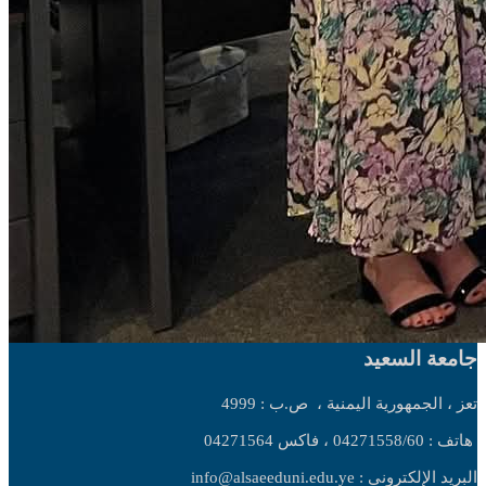
جامعة السعيد
تعز ، الجمهورية اليمنية ،
ص.ب : 4999
هاتف : 04271558/60 ، فاكس 04271564
البريد الإلكتروني : info@alsaeeduni.edu.ye