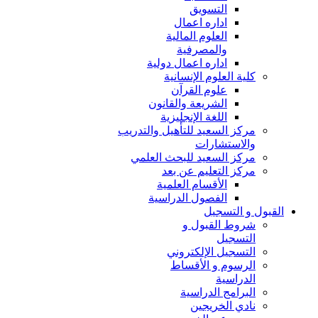
التسويق
اداره اعمال
العلوم المالية
والمصرفية
اداره اعمال دولية
كلية العلوم الإنسانية
علوم القرآن
الشريعة والقانون
اللغة الإنجليزية
مركز السعيد للتأهيل والتدريب
والاستشارات
مركز السعيد للبحث العلمي
مركز التعليم عن بعد
الأقسام العلمية
الفصول الدراسية
القبول و التسجيل
شروط القبول و
التسجيل
التسجيل الإلكتروني
الرسوم و الأقساط
الدراسية
البرامج الدراسية
نادي الخريجين