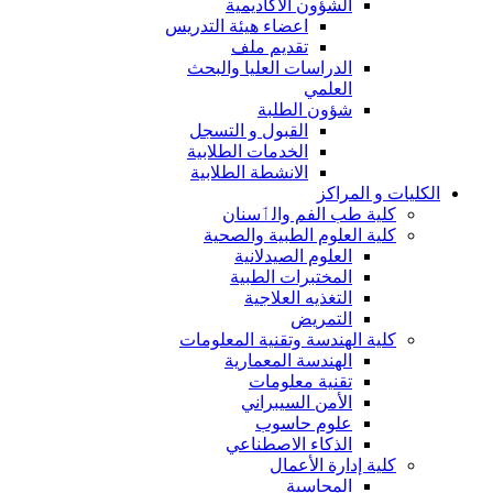
الشؤون الاكاديمية
اعضاء هيئة التدريس
تقديم ملف
الدراسات العليا والبحث
العلمي
شؤون الطلبة
القبول و التسجل
الخدمات الطلابية
الانشطة الطلابية
الكليات و المراكز
كلية طب الفم والٲسنان
كلية العلوم الطبية والصحية
العلوم الصيدلانية
المختبرات الطبية
التغذيه العلاجية
التمريض
كلية الهندسة وتقنية المعلومات
الهندسة المعمارية
تقنية معلومات
الأمن السيبراني
علوم حاسوب
الذكاء الاصطناعي
كلية إدارة الأعمال
المحاسبة