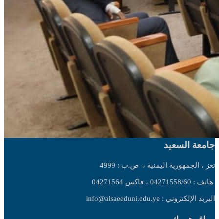
جامعة السعيد
تعز ، الجمهورية اليمنية ،
ص.ب : 4999
هاتف : 04271558/60 ، فاكس 04271564
البريد الإلكتروني : info@alsaeeduni.edu.ye