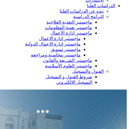
الابتكارات
الدراسات العليا
نبذه عن الدراسات العليا
البرامج الدراسية
ماجستير التغذية العلاجية
ماجستير تقنية المعلومات
ماجستير إدارة الأعمال
ماجستير ادارة الاعمال
ماجستير ادارة الاعمال الدولية
ماجستير تسويق
ماجستير محاسبة ومراجعه
ماجستير الشريعة والقانون
ماجستير العلوم الأسلامية
القبول والتسجيل
شروط القبول و التسجيل
التسجيل الالكتروني