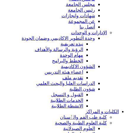
مجلس الجامعة
رئيس الجامعة
شهادات وانجازات
عن المجموعة
أتصل بنا
الإدارات و الوحدات
وحدة التطوير الاكاديمي وضمان الجودة
نبذه تعريفية
الرؤية والرسالة والأهداف
مهام الوحدة
الخطط والبرامج
الشؤون الاكاديمية
اعضاء هيئة التدريس
تقديم ملف
الدراسات العليا والبحث العلمي
شؤون الطلبة
القبول و التسجل
الخدمات الطلابية
الانشطة الطلابية
الكليات و المراكز
كلية طب الفم والٲسنان
كلية العلوم الطبية والصحية
العلوم الصيدلانية