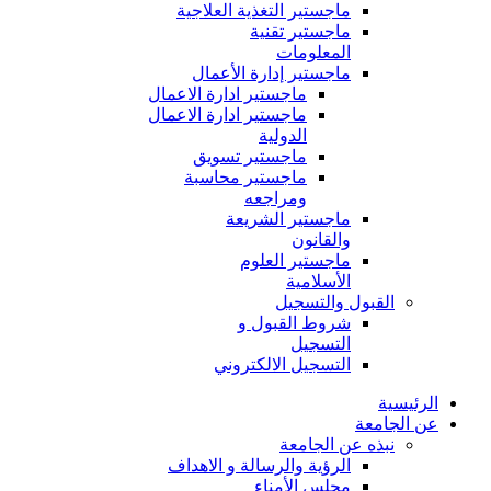
ماجستير التغذية العلاجية
ماجستير تقنية
المعلومات
ماجستير إدارة الأعمال
ماجستير ادارة الاعمال
ماجستير ادارة الاعمال
الدولية
ماجستير تسويق
ماجستير محاسبة
ومراجعه
ماجستير الشريعة
والقانون
ماجستير العلوم
الأسلامية
القبول والتسجيل
شروط القبول و
التسجيل
التسجيل الالكتروني
الرئيسية
عن الجامعة
نبذه عن الجامعة
الرؤية والرسالة و الاهداف
مجلس الأمناء