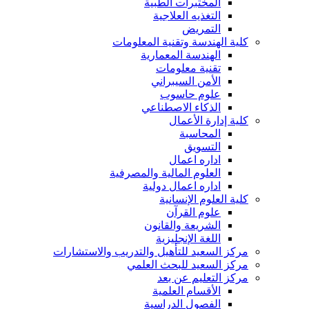
المختبرات الطبية
التغذيه العلاجية
التمريض
كلية الهندسة وتقنية المعلومات
الهندسة المعمارية
تقنية معلومات
الأمن السيبراني
علوم حاسوب
الذكاء الاصطناعي
كلية إدارة الأعمال
المحاسبة
التسويق
اداره اعمال
العلوم المالية والمصرفية
اداره اعمال دولية
كلية العلوم الإنسانية
علوم القرآن
الشريعة والقانون
اللغة الإنجليزية
مركز السعيد للتأهيل والتدريب والاستشارات
مركز السعيد للبحث العلمي
مركز التعليم عن بعد
الأقسام العلمية
الفصول الدراسية