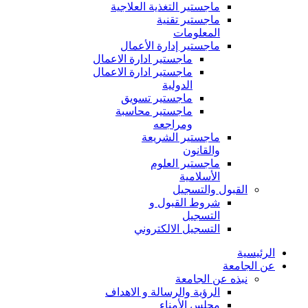
ماجستير التغذية العلاجية
ماجستير تقنية
المعلومات
ماجستير إدارة الأعمال
ماجستير ادارة الاعمال
ماجستير ادارة الاعمال
الدولية
ماجستير تسويق
ماجستير محاسبة
ومراجعه
ماجستير الشريعة
والقانون
ماجستير العلوم
الأسلامية
القبول والتسجيل
شروط القبول و
التسجيل
التسجيل الالكتروني
الرئيسية
عن الجامعة
نبذه عن الجامعة
الرؤية والرسالة و الاهداف
مجلس الأمناء