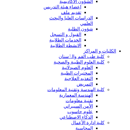
الشؤون الاكاديمية
اعضاء هيئة التدريس
تقديم ملف
الدراسات العليا والبحث
العلمي
شؤون الطلبة
القبول و التسجل
الخدمات الطلابية
الانشطة الطلابية
الكليات و المراكز
كلية طب الفم والٲسنان
كلية العلوم الطبية والصحية
العلوم الصيدلانية
المختبرات الطبية
التغذيه العلاجية
التمريض
كلية الهندسة وتقنية المعلومات
الهندسة المعمارية
تقنية معلومات
الأمن السيبراني
علوم حاسوب
الذكاء الاصطناعي
كلية إدارة الأعمال
المحاسبة