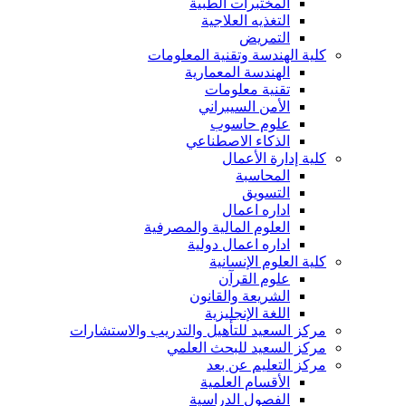
المختبرات الطبية
التغذيه العلاجية
التمريض
كلية الهندسة وتقنية المعلومات
الهندسة المعمارية
تقنية معلومات
الأمن السيبراني
علوم حاسوب
الذكاء الاصطناعي
كلية إدارة الأعمال
المحاسبة
التسويق
اداره اعمال
العلوم المالية والمصرفية
اداره اعمال دولية
كلية العلوم الإنسانية
علوم القرآن
الشريعة والقانون
اللغة الإنجليزية
مركز السعيد للتأهيل والتدريب والاستشارات
مركز السعيد للبحث العلمي
مركز التعليم عن بعد
الأقسام العلمية
الفصول الدراسية