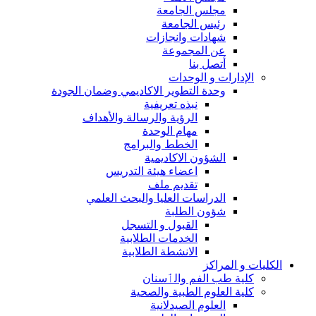
مجلس الجامعة
رئيس الجامعة
شهادات وانجازات
عن المجموعة
أتصل بنا
الإدارات و الوحدات
وحدة التطوير الاكاديمي وضمان الجودة
نبذه تعريفية
الرؤية والرسالة والأهداف
مهام الوحدة
الخطط والبرامج
الشؤون الاكاديمية
اعضاء هيئة التدريس
تقديم ملف
الدراسات العليا والبحث العلمي
شؤون الطلبة
القبول و التسجل
الخدمات الطلابية
الانشطة الطلابية
الكليات و المراكز
كلية طب الفم والٲسنان
كلية العلوم الطبية والصحية
العلوم الصيدلانية