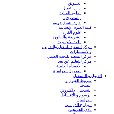
التسويق
اداره اعمال
العلوم المالية
والمصرفية
اداره اعمال دولية
كلية العلوم الإنسانية
علوم القرآن
الشريعة والقانون
اللغة الإنجليزية
مركز السعيد للتأهيل والتدريب
والاستشارات
مركز السعيد للبحث العلمي
مركز التعليم عن بعد
الأقسام العلمية
الفصول الدراسية
القبول و التسجيل
شروط القبول و
التسجيل
التسجيل الإلكتروني
الرسوم و الأقساط
الدراسية
البرامج الدراسية
نادي الخريجين