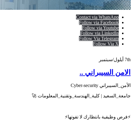
Contact via WhatsApp
Follow via Facebook
Follow via Youtube
Follow via LinkedIn
Follow Via Telegram
Follow Via X
7th
أيلول/سبتمبر
الامن السيبراني ..
الأمن_السيبراني Cyber-security
جامعة_السعيد | كلية_الهندسة_وتقنية_المعلومات 🚀
⚡️فرص وظيفية بانتظارك لا تفوتها⚡️