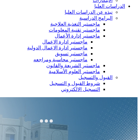
الابتكارات
الدراسات العليا
نبذه عن الدراسات العليا
البرامج الدراسية
ماجستير التغذية العلاجية
ماجستير تقنية المعلومات
ماجستير إدارة الأعمال
ماجستير ادارة الاعمال
ماجستير ادارة الاعمال الدولية
ماجستير تسويق
ماجستير محاسبة ومراجعه
ماجستير الشريعة والقانون
ماجستير العلوم الأسلامية
القبول والتسجيل
شروط القبول و التسجيل
التسجيل الالكتروني