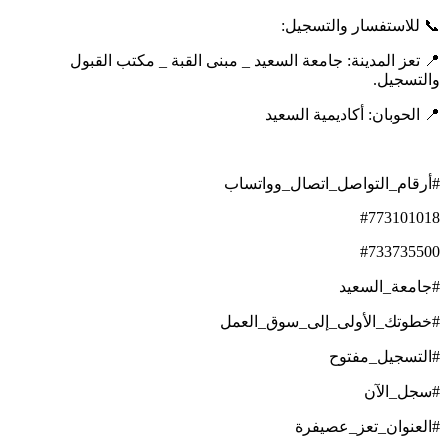
📞 للاستفسار والتسجيل:
📍 تعز المدينة: جامعة السعيد _ مبنى القبة _ مكتب القبول
والتسجيل.
📍 الحوبان: أكاديمية السعيد
#أرقام_التواصل_اتصال_وواتساب
#773101018
#733735500
#جامعة_السعيد
#خطوتك_الأولى_إلى_سوق_العمل
#التسجيل_مفتوح
#سجل_الآن
#العنوان_تعز_عصيفرة