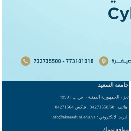
جامعة السعيد
تعز ، الجمهورية اليمنية ،
ص.ب : 4999
هاتف : 04271558/60 ، فاكس 04271564
البريد الإلكتروني : info@alsaeeduni.edu.ye
مواقع تهمك