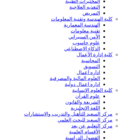
المختبرات الطبية
التغذيه العلاجية
التمريض
كلية الهندسة وتقنية المعلومات
الهندسة المعمارية
تقنية معلومات
الأمن السيبراني
علوم حاسوب
الذكاء الاصطناعي
كلية إدارة الأعمال
المحاسبة
التسويق
اداره اعمال
العلوم المالية والمصرفية
اداره اعمال دولية
كلية العلوم الإنسانية
علوم القرآن
الشريعة والقانون
اللغة الإنجليزية
مركز السعيد للتأهيل والتدريب والاستشارات
مركز السعيد للبحث العلمي
مركز التعليم عن بعد
الأقسام العلمية
الفصول الدراسية