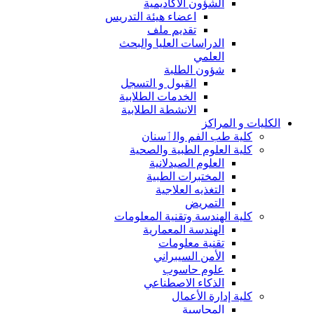
الشؤون الاكاديمية
اعضاء هيئة التدريس
تقديم ملف
الدراسات العليا والبحث
العلمي
شؤون الطلبة
القبول و التسجل
الخدمات الطلابية
الانشطة الطلابية
الكليات و المراكز
كلية طب الفم والٲسنان
كلية العلوم الطبية والصحية
العلوم الصيدلانية
المختبرات الطبية
التغذيه العلاجية
التمريض
كلية الهندسة وتقنية المعلومات
الهندسة المعمارية
تقنية معلومات
الأمن السيبراني
علوم حاسوب
الذكاء الاصطناعي
كلية إدارة الأعمال
المحاسبة