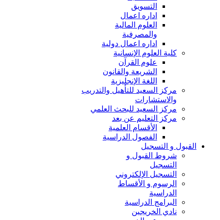
التسويق
اداره اعمال
العلوم المالية
والمصرفية
اداره اعمال دولية
كلية العلوم الإنسانية
علوم القرآن
الشريعة والقانون
اللغة الإنجليزية
مركز السعيد للتأهيل والتدريب
والاستشارات
مركز السعيد للبحث العلمي
مركز التعليم عن بعد
الأقسام العلمية
الفصول الدراسية
القبول و التسجيل
شروط القبول و
التسجيل
التسجيل الإلكتروني
الرسوم و الأقساط
الدراسية
البرامج الدراسية
نادي الخريجين