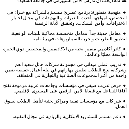
🏛 لماذا يجب ان تدرس الأمن السيبراني في جامعة السعيد؟
🔸 منهجية متطورة: برنامج عصريٌ مصممٌ بالشراكة مع خبراء في
التخصص، لمواجهة أحدث التغيرات و التهديدات في مجال اختبار
الاختراقات، وأمن الشبكات، وتحقيق الأدلة الرقمية.
🔸 معامل حديثة جداً: معامل متخصصة محاكية للبيئات الواقعية،
لتطبيق النظريات وتجربة السيناريوهات في بيئة آمنة.
🔸 كادر أكاديمي متميز: نخبة من الأكاديميين والمختصين ذوي الخبرة
الواسعة محليًا وعالميًا.
🔸 تدريب عملي ميداني في مجموعة شركات هائل سعيد انعم
وشركاه، يتيح للطلاب تطبيق مهاراتهم في بيئة أعمال حقيقية ضمن
واحدة من أكبر المجموعات الصناعية والتجارية في المنطقة.
🔸 فرص تدريب صيفي في مؤسسات وجامعات عربية مرموقة تفتح
آفاقا للتفاعل مع قضايا الأمن الرقمي على المستوى الإقليمي.
🔸 شراكات مع مؤسسات تقنية ومراكز بحثية لتأهيل الطلاب لسوق
العمل.
🔸 دعم مستمر للمشاريع الابتكارية والريادية في مجال التقنية.