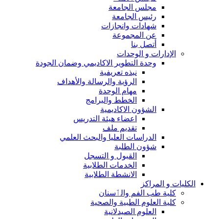
مجلس الجامعة
رئيس الجامعة
شهادات وانجازات
عن المجموعة
أتصل بنا
الإدارات و الوحدات
وحدة التطوير الاكاديمي وضمان الجودة
نبذه تعريفية
الرؤية والرسالة والأهداف
مهام الوحدة
الخطط والبرامج
الشؤون الاكاديمية
اعضاء هيئة التدريس
تقديم ملف
الدراسات العليا والبحث العلمي
شؤون الطلبة
القبول و التسجل
الخدمات الطلابية
الانشطة الطلابية
الكليات و المراكز
كلية طب الفم والٲسنان
كلية العلوم الطبية والصحية
العلوم الصيدلانية