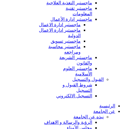
ماجستير التغذية العلاجية
ماجستير تقنية
المعلومات
ماجستير إدارة الأعمال
ماجستير ادارة الاعمال
ماجستير ادارة الاعمال
الدولية
ماجستير تسويق
ماجستير محاسبة
ومراجعه
ماجستير الشريعة
والقانون
ماجستير العلوم
الأسلامية
القبول والتسجيل
شروط القبول و
التسجيل
التسجيل الالكتروني
الرئيسية
عن الجامعة
نبذه عن الجامعة
الرؤية والرسالة و الاهداف
مجلس الأمناء