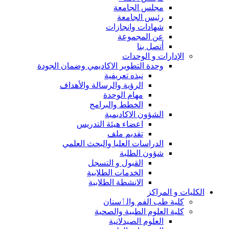
مجلس الجامعة
رئيس الجامعة
شهادات وانجازات
عن المجموعة
أتصل بنا
الإدارات و الوحدات
وحدة التطوير الاكاديمي وضمان الجودة
نبذه تعريفية
الرؤية والرسالة والأهداف
مهام الوحدة
الخطط والبرامج
الشؤون الاكاديمية
اعضاء هيئة التدريس
تقديم ملف
الدراسات العليا والبحث العلمي
شؤون الطلبة
القبول و التسجل
الخدمات الطلابية
الانشطة الطلابية
الكليات و المراكز
كلية طب الفم والٲسنان
كلية العلوم الطبية والصحية
العلوم الصيدلانية