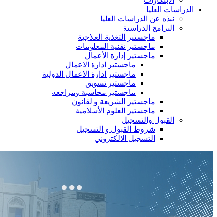
الابتكارات
الدراسات العليا
نبذه عن الدراسات العليا
البرامج الدراسية
ماجستير التغذية العلاجية
ماجستير تقنية المعلومات
ماجستير إدارة الأعمال
ماجستير ادارة الاعمال
ماجستير ادارة الاعمال الدولية
ماجستير تسويق
ماجستير محاسبة ومراجعه
ماجستير الشريعة والقانون
ماجستير العلوم الأسلامية
القبول والتسجيل
شروط القبول و التسجيل
التسجيل الالكتروني