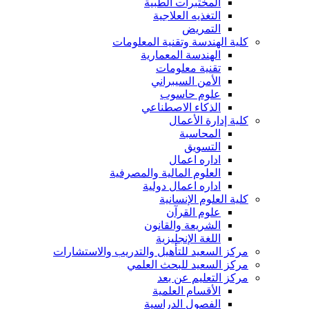
المختبرات الطبية
التغذيه العلاجية
التمريض
كلية الهندسة وتقنية المعلومات
الهندسة المعمارية
تقنية معلومات
الأمن السيبراني
علوم حاسوب
الذكاء الاصطناعي
كلية إدارة الأعمال
المحاسبة
التسويق
اداره اعمال
العلوم المالية والمصرفية
اداره اعمال دولية
كلية العلوم الإنسانية
علوم القرآن
الشريعة والقانون
اللغة الإنجليزية
مركز السعيد للتأهيل والتدريب والاستشارات
مركز السعيد للبحث العلمي
مركز التعليم عن بعد
الأقسام العلمية
الفصول الدراسية