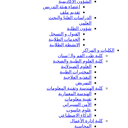
الشؤون الاكاديمية
اعضاء هيئة التدريس
تقديم ملف
الدراسات العليا والبحث
العلمي
شؤون الطلبة
القبول و التسجل
الخدمات الطلابية
الانشطة الطلابية
الكليات و المراكز
كلية طب الفم والٲسنان
كلية العلوم الطبية والصحية
العلوم الصيدلانية
المختبرات الطبية
التغذيه العلاجية
التمريض
كلية الهندسة وتقنية المعلومات
الهندسة المعمارية
تقنية معلومات
الأمن السيبراني
علوم حاسوب
الذكاء الاصطناعي
كلية إدارة الأعمال
المحاسبة