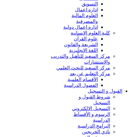
التسويق
اداره اعمال
العلوم المالية
والمصرفية
اداره اعمال دولية
كلية العلوم الإنسانية
علوم القرآن
الشريعة والقانون
اللغة الإنجليزية
مركز السعيد للتأهيل والتدريب
والاستشارات
مركز السعيد للبحث العلمي
مركز التعليم عن بعد
الأقسام العلمية
الفصول الدراسية
القبول و التسجيل
شروط القبول و
التسجيل
التسجيل الإلكتروني
الرسوم و الأقساط
الدراسية
البرامج الدراسية
نادي الخريجين