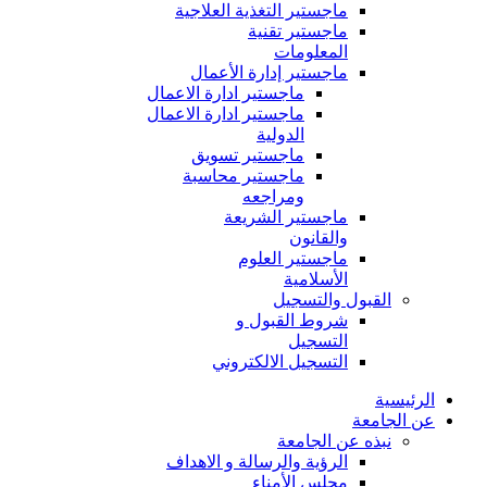
ماجستير التغذية العلاجية
ماجستير تقنية
المعلومات
ماجستير إدارة الأعمال
ماجستير ادارة الاعمال
ماجستير ادارة الاعمال
الدولية
ماجستير تسويق
ماجستير محاسبة
ومراجعه
ماجستير الشريعة
والقانون
ماجستير العلوم
الأسلامية
القبول والتسجيل
شروط القبول و
التسجيل
التسجيل الالكتروني
الرئيسية
عن الجامعة
نبذه عن الجامعة
الرؤية والرسالة و الاهداف
مجلس الأمناء