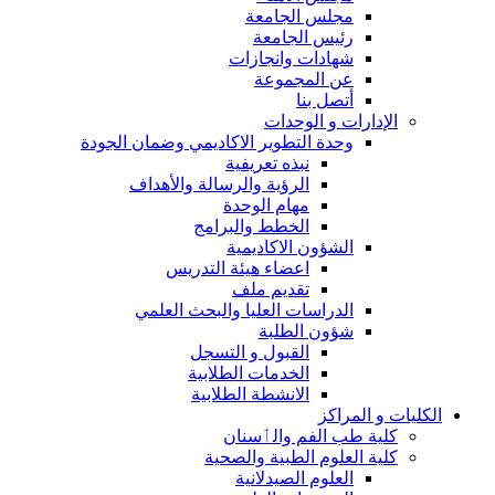
مجلس الجامعة
رئيس الجامعة
شهادات وانجازات
عن المجموعة
أتصل بنا
الإدارات و الوحدات
وحدة التطوير الاكاديمي وضمان الجودة
نبذه تعريفية
الرؤية والرسالة والأهداف
مهام الوحدة
الخطط والبرامج
الشؤون الاكاديمية
اعضاء هيئة التدريس
تقديم ملف
الدراسات العليا والبحث العلمي
شؤون الطلبة
القبول و التسجل
الخدمات الطلابية
الانشطة الطلابية
الكليات و المراكز
كلية طب الفم والٲسنان
كلية العلوم الطبية والصحية
العلوم الصيدلانية