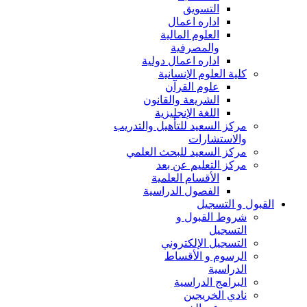
التسويق
اداره اعمال
العلوم المالية
والمصرفية
اداره اعمال دولية
كلية العلوم الإنسانية
علوم القرآن
الشريعة والقانون
اللغة الإنجليزية
مركز السعيد للتأهيل والتدريب
والاستشارات
مركز السعيد للبحث العلمي
مركز التعليم عن بعد
الأقسام العلمية
الفصول الدراسية
القبول و التسجيل
شروط القبول و
التسجيل
التسجيل الإلكتروني
الرسوم و الأقساط
الدراسية
البرامج الدراسية
نادي الخريجين