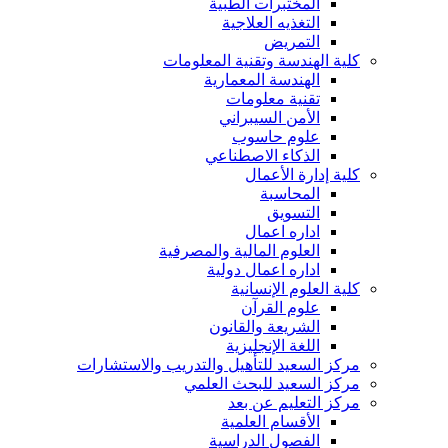
المختبرات الطبية
التغذيه العلاجية
التمريض
كلية الهندسة وتقنية المعلومات
الهندسة المعمارية
تقنية معلومات
الأمن السيبراني
علوم حاسوب
الذكاء الاصطناعي
كلية إدارة الأعمال
المحاسبة
التسويق
اداره اعمال
العلوم المالية والمصرفية
اداره اعمال دولية
كلية العلوم الإنسانية
علوم القرآن
الشريعة والقانون
اللغة الإنجليزية
مركز السعيد للتأهيل والتدريب والاستشارات
مركز السعيد للبحث العلمي
مركز التعليم عن بعد
الأقسام العلمية
الفصول الدراسية