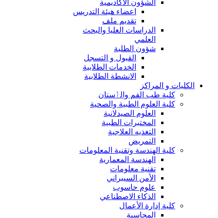
الشؤون الاكاديمية
اعضاء هيئة التدريس
تقديم ملف
الدراسات العليا والبحث
العلمي
شؤون الطلبة
القبول و التسجل
الخدمات الطلابية
الانشطة الطلابية
الكليات و المراكز
كلية طب الفم والٲسنان
كلية العلوم الطبية والصحية
العلوم الصيدلانية
المختبرات الطبية
التغذيه العلاجية
التمريض
كلية الهندسة وتقنية المعلومات
الهندسة المعمارية
تقنية معلومات
الأمن السيبراني
علوم حاسوب
الذكاء الاصطناعي
كلية إدارة الأعمال
المحاسبة