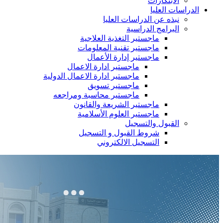
الابتكارات
الدراسات العليا
نبذه عن الدراسات العليا
البرامج الدراسية
ماجستير التغذية العلاجية
ماجستير تقنية المعلومات
ماجستير إدارة الأعمال
ماجستير ادارة الاعمال
ماجستير ادارة الاعمال الدولية
ماجستير تسويق
ماجستير محاسبة ومراجعه
ماجستير الشريعة والقانون
ماجستير العلوم الأسلامية
القبول والتسجيل
شروط القبول و التسجيل
التسجيل الالكتروني