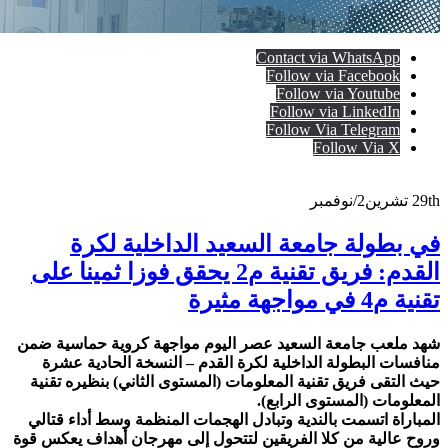
Contact via WhatsApp
Follow via Facebook
Follow via Youtube
Follow via LinkedIn
Follow Via Telegram
Follow Via X
29th
تشرين2/نوفمبر
في بطولة جامعة السعيد الداخلية لكرة
القدم: فريق تقنية م2 يحقق فوزا ثمينا على
تقنية م4 في مواجهة مثيرة
شهد ملعب جامعة السعيد عصر اليوم مواجهة كروية حماسية ضمن
منافسات البطولة الداخلية لكرة القدم – النسخة الحادية عشرة
حيث التقى فريق تقنية المعلومات (المستوى الثاني) بنظيره تقنية
المعلومات (المستوى الرابع).
المباراة اتسمت بالندية وتبادل الهجمات المنظمة وسط أداء قتالي
وروح عالية من كلا الفريقين لتتحول إلى مهرجان أهداف يعكس قوة