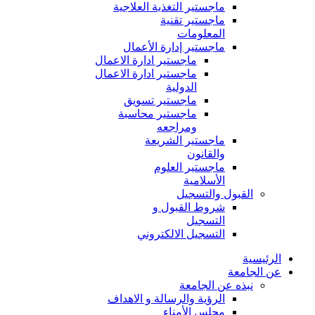
ماجستير التغذية العلاجية
ماجستير تقنية
المعلومات
ماجستير إدارة الأعمال
ماجستير ادارة الاعمال
ماجستير ادارة الاعمال
الدولية
ماجستير تسويق
ماجستير محاسبة
ومراجعه
ماجستير الشريعة
والقانون
ماجستير العلوم
الأسلامية
القبول والتسجيل
شروط القبول و
التسجيل
التسجيل الالكتروني
الرئيسية
عن الجامعة
نبذه عن الجامعة
الرؤية والرسالة و الاهداف
مجلس الأمناء