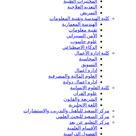
المختبرات الطبية
التغذيه العلاجية
التمريض
كلية الهندسة وتقنية المعلومات
الهندسة المعمارية
تقنية معلومات
الأمن السيبراني
علوم حاسوب
الذكاء الاصطناعي
كلية إدارة الأعمال
المحاسبة
التسويق
اداره اعمال
العلوم المالية والمصرفية
اداره اعمال دولية
كلية العلوم الإنسانية
علوم القرآن
الشريعة والقانون
اللغة الإنجليزية
مركز السعيد للتأهيل والتدريب والاستشارات
مركز السعيد للبحث العلمي
مركز التعليم عن بعد
الأقسام العلمية
الفصول الدراسية