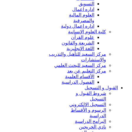
التسويق
اداره اعمال
العلوم المالية
والمصرفية
اداره اعمال دولية
كلية العلوم الإنسانية
علوم القرآن
الشريعة والقانون
اللغة الإنجليزية
مركز السعيد للتأهيل والتدريب
والاستشارات
مركز السعيد للبحث العلمي
مركز التعليم عن بعد
الأقسام العلمية
الفصول الدراسية
القبول و التسجيل
شروط القبول و
التسجيل
التسجيل الإلكتروني
الرسوم و الأقساط
الدراسية
البرامج الدراسية
نادي الخريجين