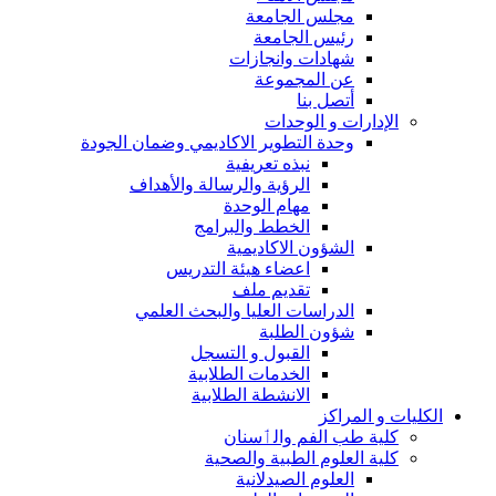
مجلس الجامعة
رئيس الجامعة
شهادات وانجازات
عن المجموعة
أتصل بنا
الإدارات و الوحدات
وحدة التطوير الاكاديمي وضمان الجودة
نبذه تعريفية
الرؤية والرسالة والأهداف
مهام الوحدة
الخطط والبرامج
الشؤون الاكاديمية
اعضاء هيئة التدريس
تقديم ملف
الدراسات العليا والبحث العلمي
شؤون الطلبة
القبول و التسجل
الخدمات الطلابية
الانشطة الطلابية
الكليات و المراكز
كلية طب الفم والٲسنان
كلية العلوم الطبية والصحية
العلوم الصيدلانية