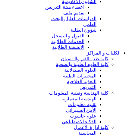
الشؤون الاكاديمية
اعضاء هيئة التدريس
تقديم ملف
الدراسات العليا والبحث
العلمي
شؤون الطلبة
القبول و التسجل
الخدمات الطلابية
الانشطة الطلابية
الكليات و المراكز
كلية طب الفم والٲسنان
كلية العلوم الطبية والصحية
العلوم الصيدلانية
المختبرات الطبية
التغذيه العلاجية
التمريض
كلية الهندسة وتقنية المعلومات
الهندسة المعمارية
تقنية معلومات
الأمن السيبراني
علوم حاسوب
الذكاء الاصطناعي
كلية إدارة الأعمال
المحاسبة