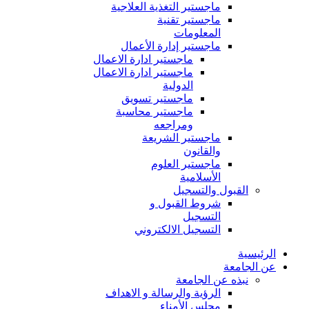
ماجستير التغذية العلاجية
ماجستير تقنية
المعلومات
ماجستير إدارة الأعمال
ماجستير ادارة الاعمال
ماجستير ادارة الاعمال
الدولية
ماجستير تسويق
ماجستير محاسبة
ومراجعه
ماجستير الشريعة
والقانون
ماجستير العلوم
الأسلامية
القبول والتسجيل
شروط القبول و
التسجيل
التسجيل الالكتروني
الرئيسية
عن الجامعة
نبذه عن الجامعة
الرؤية والرسالة و الاهداف
مجلس الأمناء