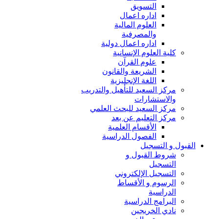
التسويق
اداره اعمال
العلوم المالية
والمصرفية
اداره اعمال دولية
كلية العلوم الإنسانية
علوم القرآن
الشريعة والقانون
اللغة الإنجليزية
مركز السعيد للتأهيل والتدريب
والاستشارات
مركز السعيد للبحث العلمي
مركز التعليم عن بعد
الأقسام العلمية
الفصول الدراسية
القبول و التسجيل
شروط القبول و
التسجيل
التسجيل الإلكتروني
الرسوم و الأقساط
الدراسية
البرامج الدراسية
نادي الخريجين