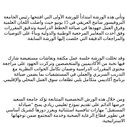
وتأتي هذه الورشة امتداداً للورشة الأولى التي افتتحها رئيس الجامعة
البروفيسور سامح العريقي في 15 يونيو حيث واصلت اللجان العلمية
وفرق العمل جهودها في صياغة الخطط الدراسية وتدقيق المقررات
وفق أحدث المعايير المرجعية الوطنية والدولية وبناءً على التوصيات
والمراجعات الدقيقة التي خلصت إليها الورشة السابقة.
وقد تخللت الورشة جلسة عمل مكثفة ونقاشات مستفيضة شارك
فيها نخبة من الأكاديميين والمتخصصين وتركزت الجهود على مراجعة
محتوى المقررات الدراسية وضمان تكامل الجوانب النظرية مع
التدريب السريري والعملي في المستشفيات بما يضمن صياغة
برنامج أكاديمي متكامل يلبي تطلعات سوق العمل المحلي والإقليمي.
ومن خلال هذه الورش التخصصية المتتابعة تؤكد جامعة السعيد
حرصها الدائم على تقديم نموذج تعليمي ريادي يمنح "صيادلة
المستقبل" مهارات تنافسية استثنائية ويعزز دورها كشريك أساسي
في تطوير قطاع الرعاية الصحية وخدمة المجتمع ضمن توجهاتها
الاستراتيجية.