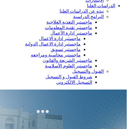
الابتكارات
الدراسات العليا
نبذه عن الدراسات العليا
البرامج الدراسية
ماجستير التغذية العلاجية
ماجستير تقنية المعلومات
ماجستير إدارة الأعمال
ماجستير ادارة الاعمال
ماجستير ادارة الاعمال الدولية
ماجستير تسويق
ماجستير محاسبة ومراجعه
ماجستير الشريعة والقانون
ماجستير العلوم الأسلامية
القبول والتسجيل
شروط القبول و التسجيل
التسجيل الالكتروني