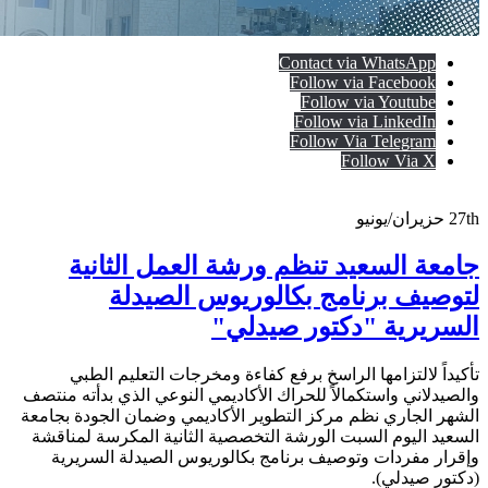
Contact via WhatsApp
Follow via Facebook
Follow via Youtube
Follow via LinkedIn
Follow Via Telegram
Follow Via X
27th
حزيران/يونيو
جامعة السعيد تنظم ورشة العمل الثانية
لتوصيف برنامج بكالوريوس الصيدلة
السريرية "دكتور صيدلي"
تأكيداً لالتزامها الراسخ برفع كفاءة ومخرجات التعليم الطبي
والصيدلاني واستكمالاً للحراك الأكاديمي النوعي الذي بدأته منتصف
الشهر الجاري نظم مركز التطوير الأكاديمي وضمان الجودة بجامعة
السعيد اليوم السبت الورشة التخصصية الثانية المكرسة لمناقشة
وإقرار مفردات وتوصيف برنامج بكالوريوس الصيدلة السريرية
(دكتور صيدلي).