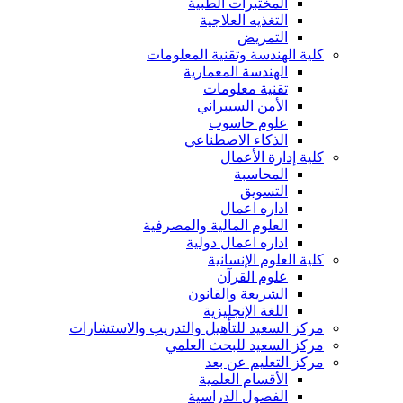
المختبرات الطبية
التغذيه العلاجية
التمريض
كلية الهندسة وتقنية المعلومات
الهندسة المعمارية
تقنية معلومات
الأمن السيبراني
علوم حاسوب
الذكاء الاصطناعي
كلية إدارة الأعمال
المحاسبة
التسويق
اداره اعمال
العلوم المالية والمصرفية
اداره اعمال دولية
كلية العلوم الإنسانية
علوم القرآن
الشريعة والقانون
اللغة الإنجليزية
مركز السعيد للتأهيل والتدريب والاستشارات
مركز السعيد للبحث العلمي
مركز التعليم عن بعد
الأقسام العلمية
الفصول الدراسية