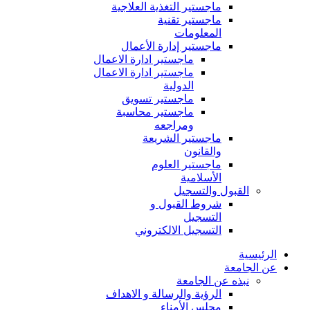
ماجستير التغذية العلاجية
ماجستير تقنية
المعلومات
ماجستير إدارة الأعمال
ماجستير ادارة الاعمال
ماجستير ادارة الاعمال
الدولية
ماجستير تسويق
ماجستير محاسبة
ومراجعه
ماجستير الشريعة
والقانون
ماجستير العلوم
الأسلامية
القبول والتسجيل
شروط القبول و
التسجيل
التسجيل الالكتروني
الرئيسية
عن الجامعة
نبذه عن الجامعة
الرؤية والرسالة و الاهداف
مجلس الأمناء