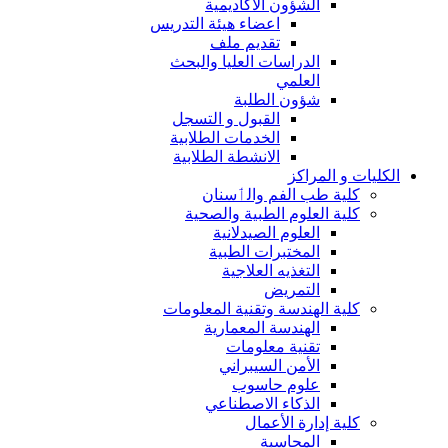
الشؤون الاكاديمية
اعضاء هيئة التدريس
تقديم ملف
الدراسات العليا والبحث
العلمي
شؤون الطلبة
القبول و التسجل
الخدمات الطلابية
الانشطة الطلابية
الكليات و المراكز
كلية طب الفم والٲسنان
كلية العلوم الطبية والصحية
العلوم الصيدلانية
المختبرات الطبية
التغذيه العلاجية
التمريض
كلية الهندسة وتقنية المعلومات
الهندسة المعمارية
تقنية معلومات
الأمن السيبراني
علوم حاسوب
الذكاء الاصطناعي
كلية إدارة الأعمال
المحاسبة