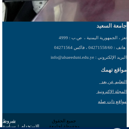
جامعة السعيد
تعز ، الجمهورية اليمنية ،
ص.ب : 4999
هاتف : 04271558/60 ، فاكس 04271564
البريد الإلكتروني : info@alsaeeduni.edu.ye
مواقع تهمك
التعليم عن بعد
المجلة الإكترونية
مواقع ذات صله
جميع الحقوق
شروط
محفوظة لجامعة
الاستخدام
|
سياسة