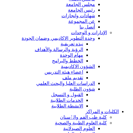
مجلس الجامعة
رئيس الجامعة
شهادات وانجازات
عن المجموعة
أتصل بنا
الإدارات و الوحدات
وحدة التطوير الاكاديمي وضمان الجودة
نبذه تعريفية
الرؤية والرسالة والأهداف
مهام الوحدة
الخطط والبرامج
الشؤون الاكاديمية
اعضاء هيئة التدريس
تقديم ملف
الدراسات العليا والبحث العلمي
شؤون الطلبة
القبول و التسجل
الخدمات الطلابية
الانشطة الطلابية
الكليات و المراكز
كلية طب الفم والٲسنان
كلية العلوم الطبية والصحية
العلوم الصيدلانية