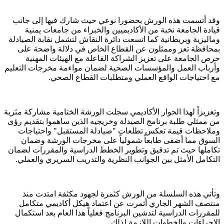
​وقد أتسمت هذه الورش بحضورا نوعي حيث شارك فيها إلى جانب
قيادة الجامعة نخبة من الأكاديميين والخبراء من جامعات يمنية
وماليزية وبريطانية كما اتسعت دائرة النقاش لتشمل نقابة الصيادلة
بمحافظة تعز وممثلون عن القطاع الخاص في دلالة واضحة على
حرص الجامعة على تعزيز الشراكة الفاعلة مع الهيئات المهنية
وأرباب العمل والمؤسسات الصحية لضمان مواءمة مخرجات التعليم
مع احتياجات الواقع العملي ومتطلبات القطاع الصحي.
​وتعزيزاً لهذا الحوار الأكاديمي سجلت الورشة الختامية مشاركة مثرية
من ممثلي طلبة برنامج الصيدلة وخريجيه الذين ساهموا بتقديم رؤى
وملاحظات قيمة تعكس تطلعات "صيادلة المستقبل" واحتياجات
السوق مما أضفى طابعاً شمولياً على مخرجات الورشة وضمان
تكاملها حيث تم تدقيق وتطوير الخطط الدراسية والمقررات لضمان
التكامل الأمثل بين الجوانب النظرية والتدريب السريري والعملي.
​وتأتي هذه السلسلة من الورش كثمرة لجهود مكثفة امتدت منذ
منتصف الشهر الجاري أثمرت عن اعتماد هيكل أكاديمي متكامل
للمقررات الدراسية لتدشين البرنامج فعلياً هذا العام بعد استكمال
الإجراءات والخطوات اللازمة لذلك.