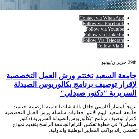
Contact via WhatsApp
Follow via Facebook
Follow via Youtube
Follow via LinkedIn
Follow Via Telegram
Follow Via X
29th
حزيران/يونيو
جامعة السعيد تختتم ورش العمل التخصصية
لإقرار توصيف برنامج بكالوريوس الصيدلة
السريرية "دكتور صيدلي"
تتويجاً لمسار أكاديمي حافل بالنقاشات العلمية الرصينة اختتمت
جامعة السعيد اليوم الاثنين فعاليات سلسلة ورش العمل التخصصية
لإقرار توصيف برنامج "بكالوريوس الصيدلة السريرية (دكتور
صيدلي)" في خطوة تعكس التزام الجامعة الراسخ بتقديم نموذج
تعليمي رائد يواكب المعايير الوطنية والدولية.