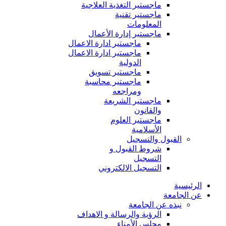
ماجستير التغذية العلاجية
ماجستير تقنية
المعلومات
ماجستير إدارة الأعمال
ماجستير ادارة الاعمال
ماجستير ادارة الاعمال
الدولية
ماجستير تسويق
ماجستير محاسبة
ومراجعه
ماجستير الشريعة
والقانون
ماجستير العلوم
الأسلامية
القبول والتسجيل
شروط القبول و
التسجيل
التسجيل الالكتروني
الرئيسية
عن الجامعة
نبذه عن الجامعة
الرؤية والرسالة و الاهداف
مجلس الأمناء