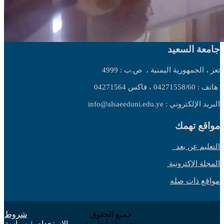
جامعة السعيد
تعز ، الجمهورية اليمنية ،
ص.ب : 4999
هاتف : 04271558/60 ، فاكس 04271564
البريد الإلكتروني : info@alsaeeduni.edu.ye
مواقع تهمك
التعليم عن بعد
المجلة الإكترونية
مواقع ذات صله
جميع الحقوق
شروط
محفوظة لجامعة
الاستخدام
|
سياسة