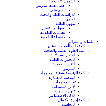
الشؤون الاكاديمية
اعضاء هيئة التدريس
تقديم ملف
الدراسات العليا والبحث
العلمي
شؤون الطلبة
القبول و التسجل
الخدمات الطلابية
الانشطة الطلابية
الكليات و المراكز
كلية طب الفم والٲسنان
كلية العلوم الطبية والصحية
العلوم الصيدلانية
المختبرات الطبية
التغذيه العلاجية
التمريض
كلية الهندسة وتقنية المعلومات
الهندسة المعمارية
تقنية معلومات
الأمن السيبراني
علوم حاسوب
الذكاء الاصطناعي
كلية إدارة الأعمال
المحاسبة