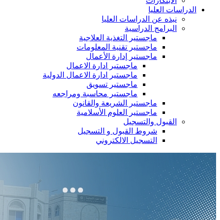
الابتكارات
الدراسات العليا
نبذه عن الدراسات العليا
البرامج الدراسية
ماجستير التغذية العلاجية
ماجستير تقنية المعلومات
ماجستير إدارة الأعمال
ماجستير ادارة الاعمال
ماجستير ادارة الاعمال الدولية
ماجستير تسويق
ماجستير محاسبة ومراجعه
ماجستير الشريعة والقانون
ماجستير العلوم الأسلامية
القبول والتسجيل
شروط القبول و التسجيل
التسجيل الالكتروني