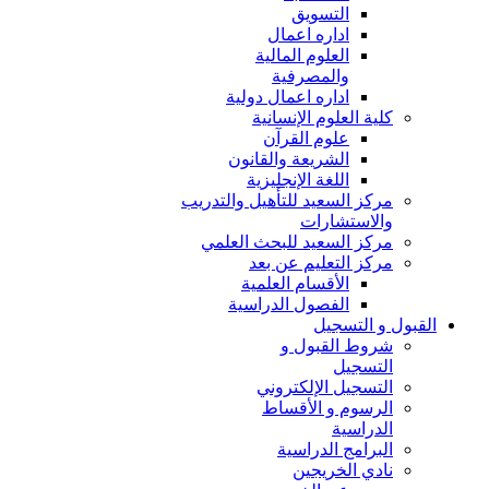
التسويق
اداره اعمال
العلوم المالية
والمصرفية
اداره اعمال دولية
كلية العلوم الإنسانية
علوم القرآن
الشريعة والقانون
اللغة الإنجليزية
مركز السعيد للتأهيل والتدريب
والاستشارات
مركز السعيد للبحث العلمي
مركز التعليم عن بعد
الأقسام العلمية
الفصول الدراسية
القبول و التسجيل
شروط القبول و
التسجيل
التسجيل الإلكتروني
الرسوم و الأقساط
الدراسية
البرامج الدراسية
نادي الخريجين