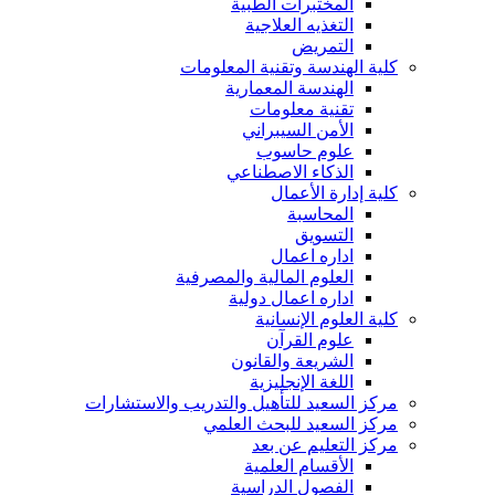
المختبرات الطبية
التغذيه العلاجية
التمريض
كلية الهندسة وتقنية المعلومات
الهندسة المعمارية
تقنية معلومات
الأمن السيبراني
علوم حاسوب
الذكاء الاصطناعي
كلية إدارة الأعمال
المحاسبة
التسويق
اداره اعمال
العلوم المالية والمصرفية
اداره اعمال دولية
كلية العلوم الإنسانية
علوم القرآن
الشريعة والقانون
اللغة الإنجليزية
مركز السعيد للتأهيل والتدريب والاستشارات
مركز السعيد للبحث العلمي
مركز التعليم عن بعد
الأقسام العلمية
الفصول الدراسية