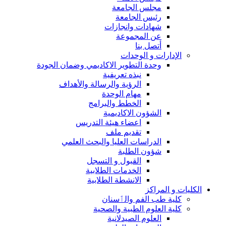
مجلس الجامعة
رئيس الجامعة
شهادات وانجازات
عن المجموعة
أتصل بنا
الإدارات و الوحدات
وحدة التطوير الاكاديمي وضمان الجودة
نبذه تعريفية
الرؤية والرسالة والأهداف
مهام الوحدة
الخطط والبرامج
الشؤون الاكاديمية
اعضاء هيئة التدريس
تقديم ملف
الدراسات العليا والبحث العلمي
شؤون الطلبة
القبول و التسجل
الخدمات الطلابية
الانشطة الطلابية
الكليات و المراكز
كلية طب الفم والٲسنان
كلية العلوم الطبية والصحية
العلوم الصيدلانية